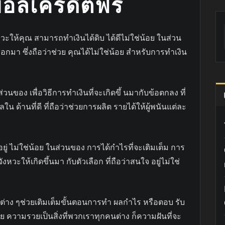
บอลเครดิตฟรี
ให้คุณ สามารถทำเงินได้ดิบ ได้ดีไม่ใช่น้อย ในส่วน
ิดออกมา ซึ่งถือว่าช่วย คุณได้ไม่ใช่น้อย สำหรับการทำเงิน
ส่วนของ เพื่อวิธีการทำเงินที่จะเกิดขึ้ นมากับข้อตกลง ที่
 ด้านที่ดี ที่ถือว่าช่วยการผลิต รายได้ให้ผู้พนันแต่ละ
อยู่ ไม่ใช่น้อย ในส่วนของ การได้กำไรที่จะเติมเต็ม การ
ังหวะให้เกิดขึ้นมา กับตัวเลือก ที่ถือว่าสนใจ อยู่ไม่ใช่
ลงต่าง ๆช่วยเติมเต็มขั้นตอนการทำ ผลกำไร หรือตอบ รับ
อย ความรวยเป็นสิ่งที่พวกเราทุกคนต่าง ก็ความฝันที่จะ