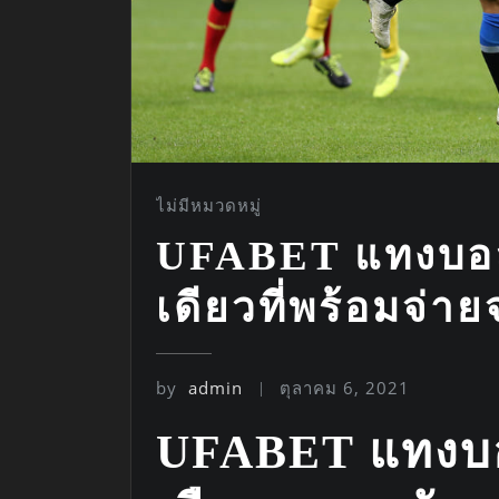
ไม่มีหมวดหมู่
UFABET แทงบอล
เดียวที่พร้อมจ่าย
by
admin
ตุลาคม 6, 2021
UFABET แทงบอ