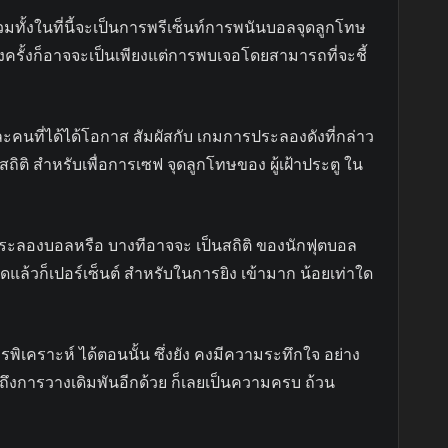
มทั้งในที่นี้จะเป็นการพรีเซ็นท์การพนันบอลจุดลูกโทษ
างครั้งก็อาจจะเป็นเพียงแต่การพบเจอโดยสามารถที่จะชี้
นที่ได้ได้โอกาส สัมผัสกับ เกมการประลองดังที่กล่าว
สถิติ สำหรับเพื่อการเซฟ จุดลูกโทษของ ผู้เฝ้าประตู ใน
ระลองบอลหรือ บางทีอาจจะ เป็นสถิติ ของนักฟุตบอล
แล้วก็เปอร์เซ็นต์ สำหรับในการยิง เข้ามาก น้อยเท่าใด
รพิเคราะห์ ได้ตอนนั้น ซึ่งยัง คงมีความระทึกใจ อย่าง
มถึงการวางเดิมพันอีกด้วย ก็เลยเป็นความครบ ถ้วน