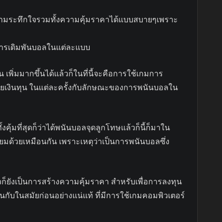
วามระทึกใจรวมทั้งความคุ้มราคาได้แบบสบายๆเพราะ
การเดิมพันบอลในแต่ละแบบ
 เพิ่มมากขึ้นได้แล้วก็ในที่นี้จะคือการใช้เกมการ
้เสียเงินทุน ในแต่ละครั้งกับลักษณะของการพนันบอลใน
ั้งคุ้มที่สุดก็ว่าได้พนันบอลจุดลูกโทษแล้วก็นี้ก็มาใน
มด้วยเหมือนกัน เพราะเหตุว่าเป็นการพนันบอลซึ่ง
ก็ยังเป็นการสร้างความคุ้มราคา สำหรับเพื่อการลงทุน
อนกับในสมัยก่อนอย่างแน่แท้ ที่มีการใช้เกมคอมพิวเตอร์