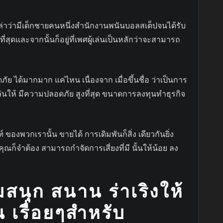
ล่าว่ามีเด็กชายคนหนึ่งสำนักงานพนันบอลสเต็ปจนได้รับ
ี่สุดและจากนั้นก็อยู่ที่เพศผู้เล่นเป็นหลักว่าจะสามารถ
 ได้มากมาก แค่ไหน เนื่องจาก เมื่อขึ้นชื่อ ว่าเป็นการ
่นให้ มีความปลอดภัย สูงที่สุด ขนาดการลงทุนทำธุรกิจ
องพวกเรานั้น ขายได้ การเดิมพันก็สิ่ง เดียวกันยิ่ง
งคุณก็จำต้อง สามารถกำจัดการเสี่ยงที่มี นั้นให้น้อย ลง
มสนุก สนาน ร่าเริงให้
 เรื่อยๆสำหรับ