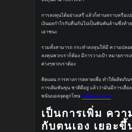
การลงทุนได้อย่างเสรี แล้วก็ท่านทราบหรือเป
เงินผลกำไรกับคืนกันไปเป็นพันพันล้านซึ่งท้ายท
เอาชนะ
รวมทั้งสามารถ กระทำลงทุนให้มี ความปลอดภัย
ลงทุนพวกเราก็ต้อง มีการวางเป้า หมายการเล
ต่างๆพวกเราต้อง
คิดแผน การทางการตลาดเพื่อ ทำให้ผลิตภัณฑ์ ข
การเดิมพันขุน ชาติดีอยู่ แล้วว่ามันมีการเสี่ย
พนันบอลจุดลูกโทษ
สมัครแทงบอล
เป็นการเพิ่ม ควา
กับตนเอง เยอะขึ้น