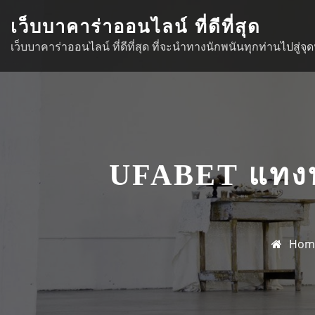
Skip
เว็บบาคาร่าออนไลน์ ที่ดีที่สุด
to
เว็บบาคาร่าออนไลน์ ที่ดีที่สุด ที่จะนำทางนักพนันทุกท่านไปสู่จ
content
UFABET แทงบอ
Hom