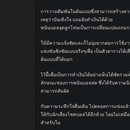
การวางเดิมพันในต้นแบบซึ่งสามารถสร้างค
เหตุว่าบันเทิงใจ แถมยังทำเงินได้ด้วย
พนันบอลจุดลูกโทษเป็นการเปลี่ยนแปลงเกม
ให้มีความแจ้งชัดและก็ไม่ยุ่งยากต่อการใช้งาน
แข่งขันชิงชัยแบบจริงๆเพื่อ เป็นตัวตารางได
ต้นแบบที่ได้บอก
ไว้นี้เพื่อเป็นการทำเงินได้อย่างเห็นได้ชัดรวมท
ลักษณะของการพนันบอลสด ซึ่งได้รับความนิย
สามารถสัมผัส
กับความระทึกใจตื่นเต้น ไปตลอดการแข่งแล้ว
ให้กับนักเสี่ยงโชคบอลได้อีกด้วย โดยไม่เหมื
สำหรับใน