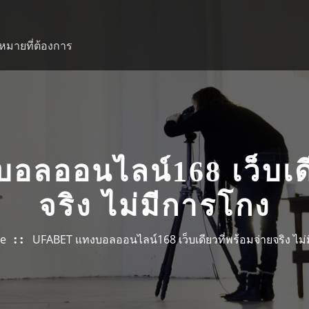
ุดหมายที่ต้องการ
ลออนไลน์168 เว็บเดีย
จริง ไม่มีการโกง
e
UFABET แทงบอลออนไลน์168 เว็บเดียวที่พร้อมจ่ายจริง ไม