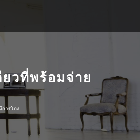
วที่พร้อมจ่าย
่มีการโกง