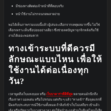
มีช่องทางติดต่อเจ้าหน้าที่ที่ตอบจริง
หน้าใช้งานไม่รกจนกดพลาดง่าย
พอได้เห็นภาพรวมแบบนี้แล้ว ผู้เล่นจะเลือกจากเหตุผลมากขึ้น ไม่ใช่
เลือกเพราะเห็นชื่อบ่อยอย่างเดียว ซึ่งช่วยลดปัญหาจุกจิกหลังเริ่มใช้
งานได้เยอะพอสมควร
ทางเข้าระบบที่ดีควรมี
ลักษณะแบบไหน เพื่อให้
ใช้งานได้ต่อเนื่องทุก
วัน?
เวลาพูดถึงเว็บแทงบอล หรือ
เว็บบาคาร่าที่ดีที่สุด
หลายคนมักนึกถึง
เรื่องราคา บอลเด่น หรือโปรก่อน แต่จริง ๆ แล้ว “ทางเข้า” คือจุดแรกที่
มีผลกับประสบการณ์ใช้งานทั้งหมด ถ้าลิงก์เข้าเว็บไม่เสถียร เข้าแล้ว
เด้ง หรือเปิดยากในบางช่วงเวลา ต่อให้หน้าระบบด้านในดีแค่ไหนก็เสีย