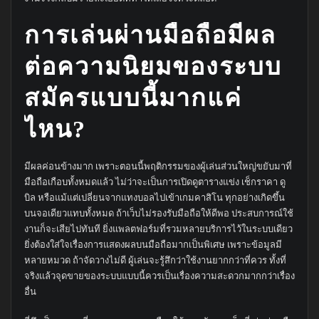
การเล่นผ่านมือถือมีผล
ต่อความนิยมของระบบ
สมัครแบบนี้มากแค่
ไหน?
มีผลค่อนข้างมาก เพราะตอนนี้พฤติกรรมของผู้เล่นส่วนใหญ่ขยับมาที่
มือถือเกือบทั้งหมดแล้ว ไม่ว่าจะเป็นการเปิดดูตารางแข่ง เช็กราคา ดู
บิล หรือแม้แต่เปลี่ยนจากแทงบอลไปเข้าเกมคาสิโน ทุกอย่างเกิดขึ้น
บนจอเดียวแทบทั้งหมด ถ้าเว็บไม่รองรับมือถือให้ดีพอ ประสบการณ์ใช้
งานก็จะเสียไปทันที ยิ่งแพลตฟอร์มที่รวมหลายบริการไว้ในระบบเดียว
ยิ่งต้องใส่ใจเรื่องการแสดงผลบนมือถือมากเป็นพิเศษ เพราะข้อมูลมี
หลายหมวด ถ้าจัดวางไม่ดี ผู้เล่นจะรู้สึกว่าใช้งานยากกว่าที่ควร ทั้งที่
จริงแล้วจุดขายของระบบแบบนี้ควรเป็นเรื่องความสะดวกมากกว่าเรื่อง
อื่น