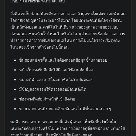
เรื่อย ๆ ไม่ใช่เข้าครั้งเดียวแล้วจบ
สิ่งที่ควรเช็กก่อนสมัครมีหลายอย่าง และถ้าดูครบตั้งแต่แรก จะช่วยลด
โอกาสเจอปัญหาในระยะยาวได้มาก โดยเฉพาะคนที่ตั้งใจจะใช้งาน
เป็นหลักทั้งบอลและคาสิโนในที่เดียว ควรลองดูภาพรวมของระบบ
ก่อนเสมอ เช่นหน้าเว็บโหลดไวหรือไม่ เมนูอ่านง่ายหรือเปล่า และการ
ทำรายการทางการเงินชัดเจนแค่ไหน ถ้ายังไม่แน่ใจว่าจะเริ่มดูตรง
ไหน ลองเช็กจากหัวข้อต่อไปนี้ก่อน
ขั้นตอนสมัครสั้นและไม่ต้องกรอกข้อมูลซ้ำหลายรอบ
หน้าเว็บรองรับมือถือได้ดี และใช้งานต่อเนื่อง
หมวดกีฬาและคาสิโนแยกชัด ไม่ปะปนจนงง
มีข้อมูลธุรกรรมให้ตรวจสอบย้อนหลังได้
ช่องทางติดต่อเจ้าหน้าที่เข้าถึงง่าย
ระบบฝากถอนมีรายละเอียดชัดเจน ไม่มีขั้นตอนแปลก ๆ
พอพิจารณาจากภาพรวมแบบนี้แล้ว ผู้เล่นจะเห็นชัดขึ้นว่าเว็บนั้น
เหมาะกับตัวเองจริงหรือไม่ เพราะบางเว็บอาจดูดีแค่หน้าแรก แต่พอใช้
งานจริงกลับมีรายละเอียดที่ทำให้เสียจังหวะตลอด