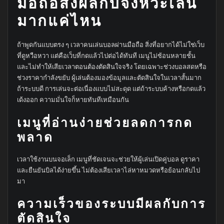
มือถือส่งผลกับจังหวะเล่น
มากแค่ไหน
ถ้าพูดกันแบบตรง ๆ เวลาคนเล่นบอลผ่านมือถือ สิ่งที่อยากได้ไม่ใช่เว็บ
ที่ดูหวือหวา แต่คือเว็บที่กดแล้วไปต่อได้ทันที เมนูไม่ซ้อนหลายชั้น
และไม่ทำให้เสียเวลาตอนต้องตัดสินใจจริง โดยเฉพาะช่วงบอลสดหรือ
ช่วงราคากำลังขยับ ผู้เล่นต้องมองข้อมูลและตัดสินใจในเวลาสั้นมาก
ถ้าระบบดี การเล่นจะต่อเนื่องแบบไม่สะดุด แต่ถ้าระบบค้างหรือกดแล้ว
เด้งออก ความมั่นใจก็หายทันทีเหมือนกัน
เมนูที่อ่านง่ายช่วยลดการกด
พลาด
เวลาใช้งานบนจอเล็ก เมนูที่ชัดเจนจะช่วยให้ผู้เล่นเปิดคู่บอล ดูราคา
และยืนยันบิลได้ง่ายขึ้น ไม่ต้องเสียเวลาไล่หาหมวดหรือย้อนกลับไป
มา
ความเร็วของระบบมีผลกับการ
ตัดสินใจ