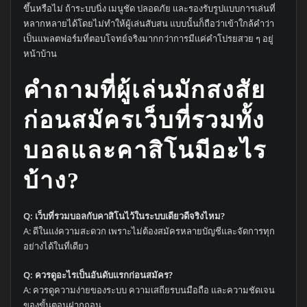
ขึ้นหรือไม่ ถ้าระบบนิ่ง เมนูชัด ปลอดภัย และรองรับรูปแบบการเล่นที่
หลากหลายได้โดยไม่ทำให้ผู้เล่นสับสน แบบนั้นก็ถือว่าเข้าใกล้คำว่า
เป็นแพลตฟอร์มที่ตอบโจทย์จริงมากกว่าการมีแค่คำโปรยสวย ๆ อยู่
หน้าบ้าน
คำถามที่ผู้เล่นมักสงสัย
ก่อนสมัครเว็บที่รวมทั้ง
บอลและคาสิโนมีอะไร
บ้าง?
Q: เว็บที่รวมบอลกับคาสิโนไว้ในระบบเดียวดีจริงไหม?
A: ดีในแง่ความสะดวก เพราะไม่ต้องสมัครหลายบัญชีและจัดการทุก
อย่างได้ในที่เดียว
Q: ควรดูอะไรเป็นอันดับแรกก่อนสมัคร?
A: ควรดูความง่ายของระบบ ความเสถียรบนมือถือ และความชัดเจน
ของขั้นตอนฝากถอน