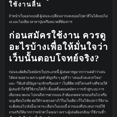
ใช้งานลื่น
ถ้าหน้าเว็บออกแบบดี ผู้เล่นจะเปลี่ยนจากแทงบอลไปคาสิโนได้แบบไม่
งง และไม่เสียเวลาหาปุ่มหรือหมวดที่ต้องการ
ก่อนสมัครใช้งาน ควรดู
อะไรบ้างเพื่อให้มั่นใจว่า
เว็บนั้นตอบโจทย์จริง?
ก่อนจะตัดสินใจสมัครเว็บประเภทนี้ ผู้เล่นควรดูมากกว่าแค่คำว่าเล่น
ได้หลายอย่าง เพราะจุดสำคัญจริง ๆ อยู่ที่ว่า “เล่นแล้วสะดวกไหม”
และ “ใช้แล้วมีปัญหาจุกจิกหรือเปล่า” เว็บที่ดีควรมีโครงสร้างที่ช่วยให้
ผู้เล่นเข้าใจวิธีใช้งานได้เร็ว ตั้งแต่ขั้นตอนสมัคร การเข้าสู่ระบบ การ
เลือกหมวดเกม ไปจนถึงการฝากถอน ถ้าต้องกดหลายรอบเกินไป หรือ
เมนูเขียนไม่ชัด ต่อให้รวมทุกอย่างไว้ในเว็บเดียว ก็ไม่ได้แปลว่าใช้งาน
จะดีเสมอไป ดังนั้นเวลาจะเลือกเว็บแบบนี้ ควรมองที่ประสบการณ์ใช้
งานจริงให้มากกว่าหน้าตาโฆษณา เพราะผู้เล่นต้องกลับมาใช้งานซ้ำ