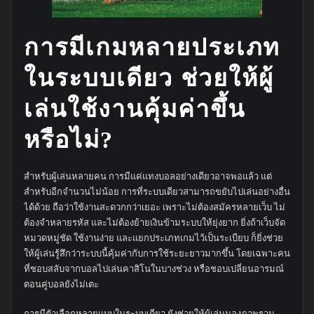
การมีเกมหลายประเภท
ในระบบเดียว ช่วยให้ผู้
เล่นใช้งานคุ้มค่าขึ้น
หรือไม่?
สำหรับผู้เล่นหลายคน การมีแค่แทงบอลอย่างเดียวอาจพอแล้ว แต่
สำหรับอีกจำนวนไม่น้อย การที่ระบบเดียวสามารถขยับไปเล่นอย่างอื่น
ได้ด้วย ถือว่าใช้งานสะดวกกว่าเยอะ เพราะไม่ต้องสมัครหลายเว็บ ไม่
ต้องจำหลายรหัส และไม่ต้องย้ายเงินข้ามระบบให้ยุ่งยาก ยิ่งถ้าเว็บจัด
หมวดหมู่ชัด ใช้งานง่าย และแยกประเภทเกมไว้เป็นระเบียบ ก็ยิ่งช่วย
ให้ผู้เล่นรู้สึกว่าระบบนี้คุ้มค่ากับการใช้ระยะยาวมากขึ้น โดยเฉพาะคน
ที่ชอบสลับจากบอลไปเล่นคาสิโนในบางช่วง หรือชอบเปลี่ยนอารมณ์
ตอนคู่บอลยังไม่เตะ
การมีตัวเลือกหลายแบบในระบบเดียว ยังช่วยให้ผู้เล่นมองภาพรวม