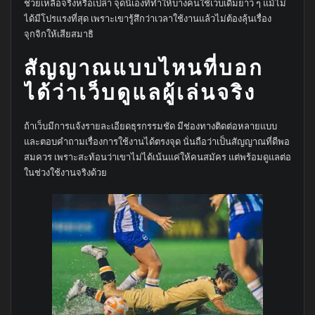
ช่วยเหลือจริงหรือเปล่า จุดนี้เองที่ทำให้บางคนใช้เว็บเดิมยาว ๆ แม้ไม่
ได้มีโปรแรงที่สุด เพราะเขารู้สึกว่าเวลาใช้งานแล้วไม่ต้องลุ้นเรื่อง
จุกจิกให้เสียสมาธิ
สัญญาณแบบไหนที่บอก
ได้ว่าเว็บดูแลผู้เล่นจริง
ถ้าเว็บมีการแจ้งรายละเอียดธุรกรรมชัด มีช่องทางติดต่อหลายแบบ
และตอบคำถามเรื่องการใช้งานได้ตรงจุด นั่นถือว่าเป็นสัญญาณที่ดีพอ
สมควร เพราะสะท้อนว่าเขาไม่ได้เน้นแค่ให้คนสมัคร แต่พร้อมดูแลต่อ
ในช่วงใช้งานจริงด้วย