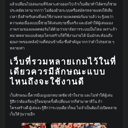
แล้วเปลี่ยนไปเล่นเกมที่จังหวะต่างออกไป ถ้าเว็บเดียวทำได้ครบก็ช่วย
ประหยัดเวลามากกว่า ไม่ต้องย้ายระบบหรือสมัครหลายแห่งให้เสีย
เวลา ยิ่งสำหรับคนที่เคยใช้งานหลายแพลตฟอร์มมาแล้ว จะรู้เลยว่า
ความต่อเนื่องแบบนี้ช่วยให้เล่นสบายขึ้นจริง และยังทำให้ผู้เล่นมอง
ภาพรวมของแพลตฟอร์มได้ด้วยว่าเขาจัดการระบบเป็นไหม เพราะถ้า
หมวดหลายแบบยังคุมโครงสร้างให้ใช้งานง่ายได้ นั่นมักสะท้อนถึง
คุณภาพของหลังบ้านที่ค่อนข้างนิ่ง ซึ่งสำคัญมากกว่าคำโปรยสวย ๆ
หลายเท่า
เว็บที่รวมหลายเกมไว้ในที่
เดียวควรมีลักษณะแบบ
ไหนถึงจะใช้งานดี
เว็บลักษณะนี้ควรมีเมนูแยกหมวดชัด เข้าใจง่าย และไม่ทำให้ผู้เล่น
รู้สึกว่าต้องเรียนรู้ใหม่ทุกครั้งที่เปลี่ยนจากกีฬามาคาสิโน ถ้า
โครงสร้างดี ผู้เล่นจะรู้สึกว่าระบบเดียวก็พอ ไม่จำเป็นต้องไปเปิดหลาย
เว็บให้วุ่นวายอีก