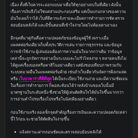
เนื่อง ทั้งที่เว็บควรจะออกแบบมาเพื่อให้ทุกอย่างจบในที่เดียว ดังนั้น
เรื่องการเงินจึงไม่ใช่แค่ส่วนประกอบเสริม แต่เป็นแกนกลางของความ
มั่นใจเลยก็ว่าได้ เว็บที่ดีควรแจ้งรายละเอียดการทำรายการชัด ตรวจ
สอบย้อนหลังได้ และมีขั้นตอนที่เข้าใจง่ายโดยไม่ต้องเดาเอาเอง
อีกจุดที่มาคู่กันคือความปลอดภัยของข้อมูลผู้ใช้ เพราะเมื่อ
แพลตฟอร์มเดียวเก็บทั้งประวัติการเล่น รายการธุรกรรม และข้อมูล
การเข้าใช้งาน ผู้เล่นย่อมต้องการความมั่นใจมากกว่าเดิม ว่าข้อมูล
เหล่านี้จะถูกจัดการอย่างเป็นระบบและไม่รั่วไหลง่าย ๆ หลายคนจึงไม่
ได้ดูแค่เรื่องบอลหรือคาสิโนอย่างเดียว แต่ยังชอบเทียบภาพรวมกับ
ระบบหมวดอื่นในแพลตฟอร์มด้วย เช่นถ้าเว็บเดียวกันจัดการฝั่งเกมสด
หรือ
เว็บบาคาร่าที่ดีที่สุด
ได้เป็นระเบียบ ใช้งานง่าย และมีความชัดเจน
ในเรื่องการทำรายการ ก็พอสะท้อนได้ว่าหลังบ้านของเว็บนั้นมี
มาตรฐานในระดับหนึ่ง ซึ่งช่วยให้ผู้เล่นตัดสินใจได้มั่นใจขึ้นมากกว่า
การอ่านคำโปรยเรื่องโปรหรือโบนัสเพียงอย่างเดียว
ก่อนใช้งานจริง ลองเช็กจุดสำคัญเรื่องการเงินและความปลอดภัยเหล่า
นี้ไว้ก่อน จะช่วยให้ตัดสินใจง่ายขึ้น
แจ้งสถานะฝากถอนชัดและตรวจสอบย้อนหลังได้