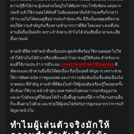
ความรู้สึกได้ง่าย ผู้เล่นส่วนใหญ่ไม่ได้ต้องการอะไรซับซ้อน แค่อยาก
กดเข้าแล้วใช้งานต่อได้ทันที ไม่ต้องคอยหาลิงก์สำรองหรือกังวลว่า
เข้าระบบไม่ได้ตอนคู่ที่อยากเล่นกำลังจะเริ่ม นี่จึงเป็นเหตุผลที่หลาย
คนให้ความสำคัญกับเรื่องทางเข้ามากกว่าที่คิด โดยเฉพาะคนที่เล่น
ผ่านมือถือเป็นหลัก เพราะถ้าจังหวะเข้าไม่ได้ มันเสียทั้งเวลาและเสีย
ทั้งอารมณ์
ทางเข้าที่ดีควรทำหน้าที่เหมือนประตูหลักที่พร้อมใช้งานตลอด ไม่ใช่
เข้าได้บ้างไม่ได้บ้าง หรือเปลี่ยนหน้าไปมาจนผู้ใช้สับสน สำหรับบาง
คนที่ใช้งานประจำ การมีระบบ
UFABETทางเข้าสมาชิกแทงบอล
ที่
ชัดเจนและเข้าผ่านมือถือได้ต่อเนื่อง ถือเป็นจุดสำคัญมาก เพราะช่วย
ให้การติดตามบิล การดูบอลสด และการวางเดิมพันเป็นเรื่องต่อเนื่องไม่
ขาดตอน ที่สำคัญ ทางเข้าที่ดีต้องไม่ทำให้ผู้เล่นต้องเรียนรู้ใหม่ทุกครั้ง
ที่กลับมาใช้งาน หน้าเข้าสู่ระบบควรตรงไปตรงมา กรอกข้อมูลง่าย
และพาไปยังเมนูที่ใช้บ่อยได้เร็ว เมื่อพื้นฐานตรงนี้ดี การใช้งานส่วนอื่น
ก็จะลื่นตามไปด้วย และช่วยให้ผู้เล่นโฟกัสกับการดูเกมมากกว่าการแก้
ปัญหาหน้าเว็บ
ทำไมผู้เล่นตัวจริงมักให้