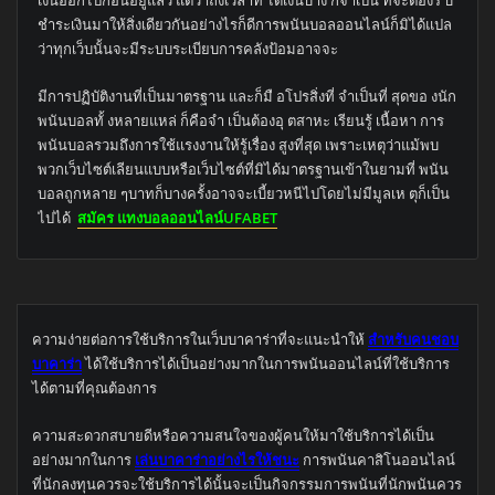
เงินออกไปก่อนอยู่แล้ว แต่ว่าถึงเวลาที่ ได้เงินบ้าง ก็จำเป็น ที่จะต้องรี บ
ชำระเงินมาให้สิ่งเดียวกันอย่างไรก็ดีการพนันบอลออนไลน์ก็มิได้แปล
ว่าทุกเว็บนั้นจะมีระบบระเบียบการคลังป้อมอาจจะ
มีการปฏิบัติงานที่เป็นมาตรฐาน และก็มื อโปรสิ่งที่ จำเป็นที่ สุดขอ งนัก
พนันบอลทั้ งหลายแหล่ ก็คือจำ เป็นต้องอุ ตสาหะ เรียนรู้ เนื้อหา การ
พนันบอลรวมถึงการใช้แรงงานให้รู้เรื่อง สูงที่สุด เพราะเหตุว่าแม้พบ
พวกเว็บไซต์เลียนแบบหรือเว็บไซต์ที่มิได้มาตรฐานเข้าในยามที่ พนัน
บอลถูกหลาย ๆบาทก็บางครั้งอาจจะเบี้ยวหนีไปโดยไม่มีมูลเห ตุก็เป็น
ไปได้
สมัคร แทงบอลออนไลน์UFABET
ความง่ายต่อการใช้บริการในเว็บบาคาร่าที่จะแนะนำให้
สำหรับคนชอบ
บาคาร่า
ได้ใช้บริการได้เป็นอย่างมากในการพนันออนไลน์ที่ใช้บริการ
ได้ตามที่คุณต้องการ
ความสะดวกสบายดีหรือความสนใจของผู้คนให้มาใช้บริการได้เป็น
อย่างมากในการ
เล่นบาคาร่าอย่างไรให้ชนะ
การพนันคาสิโนออนไลน์
ที่นักลงทุนควรจะใช้บริการได้นั้นจะเป็นกิจกรรมการพนันที่นักพนันควร