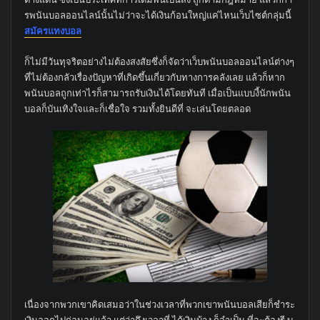
รพนันบอลออนไลน์นั้นไม่ว่าจะได้เงินก้อนใหญ่แค่ไหนเว็บไซต์กลุ่มนี้
สมัครแทงบอล
ก็ไม่มีวันทุจริตอย่างไม่ต้องสงสัยซึ่งก็จัดว่าเว็บพนันบอลออนไลน์ต่างๆ
ที่ไม่ต้องกลัวเรื่องปัญหาที่เกิดขึ้นเกี่ยวกับทางการคลังเลย แล้วก็หาก
พนันบอลถูกเท่าไรก็สามารถรับเงินได้โดยทันที เมื่อเป็นแบบงี้นักพนัน
บอลก็บันเทิงใจและก็เชื่อใจ รวมทั้งยินดีที่ จะเล่นโดยตลอด
เนื่องจากพวกเขาคิดเสมอว่าในช่วงเวลาที่พวกเขาพนันบอลเสียก็ชำระ