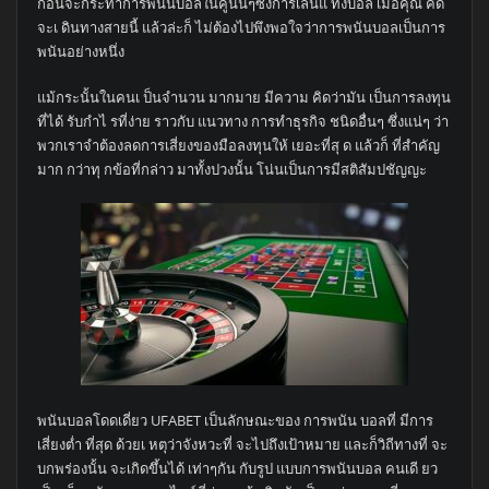
ก่อนจะกระทำการพนันบอลในคู่นั้นๆซึ่งการเล่นแ ทงบอล เมื่อคุณ คิด
จะเ ดินทางสายนี้ แล้วล่ะก็ ไม่ต้องไปพึงพอใจว่าการพนันบอลเป็นการ
พนันอย่างหนึ่ง
แม้กระนั้นในคนเ ป็นจำนวน มากมาย มีความ คิดว่ามัน เป็นการลงทุน
ที่ได้ รับกำไ รที่ง่าย ราวกับ แนวทาง การทำธุรกิจ ชนิดอื่นๆ ซึ่งแน่ๆ ว่า
พวกเราจำต้องลดการเสี่ยงของมือลงทุนให้ เยอะที่สุ ด แล้วก็ ที่สำคัญ
มาก กว่าทุ กข้อที่กล่าว มาทั้งปวงนั้น โน่นเป็นการมีสติสัมปชัญญะ
พนันบอลโดดเดี่ยว UFABET เป็นลักษณะของ การพนัน บอลที่ มีการ
เสี่ยงต่ำ ที่สุด ด้วยเ หตุว่าจังหวะที่ จะไปถึงเป้าหมาย และก็วิถีทางที่ จะ
บกพร่องนั้น จะเกิดขึ้นได้ เท่าๆกัน กับรูป แบบการพนันบอล คนเดี ยว