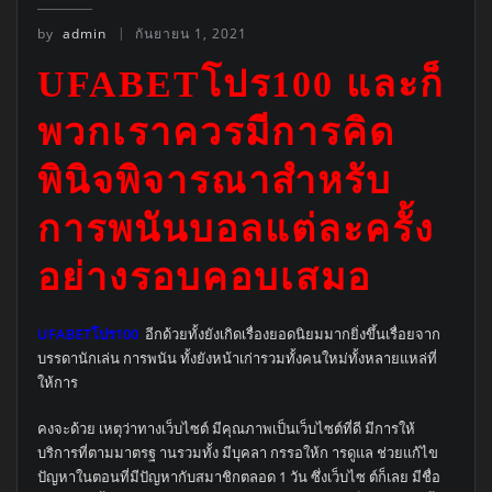
by
admin
กันยายน 1, 2021
UFABETโปร100 และก็
พวกเราควรมีการคิด
พินิจพิจารณาสำหรับ
การพนันบอลแต่ละครั้ง
อย่างรอบคอบเสมอ
UFABETโปร100
อีกด้วยทั้งยังเกิดเรื่องยอดนิยมมากยิ่งขึ้นเรื่อยจาก
บรรดานักเล่น การพนัน ทั้งยังหน้าเก่ารวมทั้งคนใหม่ทั้งหลายแหล่ที่
ให้การ
คงจะด้วย เหตุว่าทางเว็บไซต์ มีคุณภาพเป็นเว็บไซต์ที่ดี มีการให้
บริการที่ตามมาตรฐ านรวมทั้ง มีบุคลา กรรอให้ก ารดูแล ช่วยแก้ไข
ปัญหาในตอนที่มีปัญหากับสมาชิกตลอด 1 วัน ซึ่งเว็บไซ ต์ก็เลย มีชื่อ