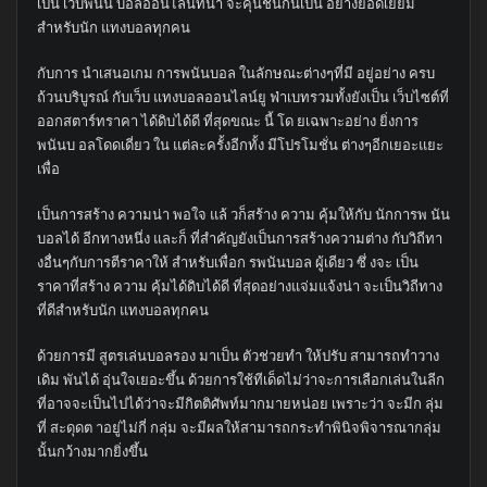
เป็น เว็บพนัน บอลออนไลน์ที่น่า จะคุ้นชินกันเป็น อย่างยอดเยี่ยม
สำหรับนัก แทงบอลทุกคน
กับการ นำเสนอเกม การพนันบอล ในลักษณะต่างๆที่มี อยู่อย่าง ครบ
ถ้วนบริบูรณ์ กับเว็บ แทงบอลออนไลน์ยู ฟ่าเบทรวมทั้งยังเป็น เว็บไซต์ที่
ออกสตาร์ทราคา ได้ดิบได้ดี ที่สุดขณะ นี้ โด ยเฉพาะอย่าง ยิ่งการ
พนันบ อลโดดเดี่ยว ใน แต่ละครั้งอีกทั้ง มีโปรโมชั่น ต่างๆอีกเยอะแยะ
เพื่อ
เป็นการสร้าง ความน่า พอใจ แล้ วก็สร้าง ความ คุ้มให้กับ นักการพ นัน
บอลได้ อีกทางหนึ่ง และก็ ที่สำคัญยังเป็นการสร้างความต่าง กับวิถีทา
งอื่นๆกับการตีราคาให้ สำหรับเพื่อก รพนันบอล ผู้เดียว ซึ่ งจะ เป็น
ราคาที่สร้าง ความ คุ้มได้ดิบได้ดี ที่สุดอย่างแจ่มแจ้งน่า จะเป็นวิถีทาง
ที่ดีสำหรับนัก แทงบอลทุกคน
ด้วยการมี สูตรเล่นบอลรอง มาเป็น ตัวช่วยทำ ให้ปรับ สามารถทำวาง
เดิม พันได้ อุ่นใจเยอะขึ้น ด้วยการใช้ทีเด็ดไม่ว่าจะการเลือกเล่นในลีก
ที่อาจจะเป็นไปได้ว่าจะมีกิตติศัพท์มากมายหน่อย เพราะว่า จะมีก ลุ่ม
ที่ สะดุดต าอยู่ไม่กี่ กลุ่ม จะมีผลให้สามารถกระทำพินิจพิจารณากลุ่ม
นั้นกว้างมากยิ่งขึ้น