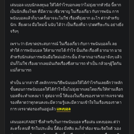
เล่นบอล แบบนักลงทุนอ ให้ได้กำไรบอกเลยว่าไม่ยุ่งยากหัวข้อ นี้หาก
เป็นนักเสี่ยงโชค ที่มีความ เชี่ยวชาญ ในเรื่องเกี่ยว กับการพนัน การ
พนันบอลแล้วก็บางครั้งอาจจะไม่ใช่ เรื่องที่ยุ่งยาก อะไร ต่ว่าสำหรับ
นักเ สี่ยงดวง มือใหม่นั้ นนับ ได้ว่า เป็นเรื่องที่น่า ปวดศรีษะกัน อย่างยิ่ง
จริงๆ
เพราะว่า ยังขาดประสบการณ์ ในเรื่องเกี่ยว กับกา รพนันบอลก็เ ลย
ทำให้ การพนันบอล ให้สามารถได้ กำไร นั้นเกิด เรื่องที่ ยากมาก มาย
สำหรับนักเล่นการพนันมือใหม่แม้กระนั้น ถ้าหากเอาจริงเอาจังๆ แล้ว
มันก็ไม่ใช่ เรื่องยากเลยมันเกิดเรื่องซึ่งสามารถ ทำเป็น กล้วยๆผู้ใดกัน
แน่ก็สามารถ
ทำเป็น มากล่าวถึ งหลักกรรมวิธีพนันบอลให้ได้กำไรกันเลยดีกว่าหลัก
ขั้นตอนการพนันบอลให้ได้กำไรนั้นไม่ยุ่งยากเลยโดยเริ่มให้ท่านเลือก
บอลที่จะทำแทงมา 1 คู่ต่อจากนั้ ให้มองในเรื่องของราคาการเจรจาต่อ
รองที่คาดว่าทุกคนคงจะมีความรู้และมีความเข้าใจในเรื่องของราคา
การ เจรจาต่อรองกันอยู่แล้ว
แทงบอล
เล่นบอลUFABET ซึ่งสำหรับในการพนันบอล หรือเล่น แทงบอลแ ต่ว่า
ล่ะครั้ง คนที่ รักในประเด็น นี้ต้อง มีสติแ ละก็จำต้อง ชนะจิตใจตั วเอง