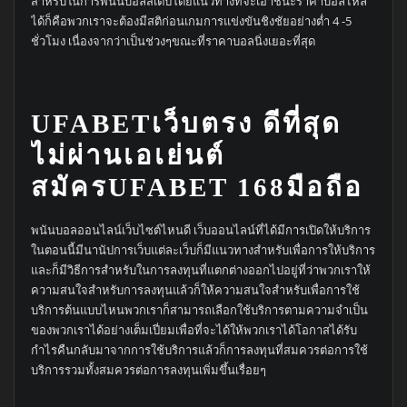
สำหรับในการพนันบอลสเต็ปโดยแนวทางที่จะเอาชนะราคาบอลไหล
ได้ก็คือพวกเราจะต้องมีสติก่อนเกมการแข่งขันชิงชัยอย่างต่ำ 4 -5
ชั่วโมง เนื่องจากว่าเป็นช่วงๆขณะที่ราคาบอลนิ่งเยอะที่สุด
UFABETเว็บตรง ดีที่สุด
ไม่ผ่านเอเย่นต์
สมัครUFABET 168มือถือ
พนันบอลออนไลน์เว็บไซต์ไหนดี เว็บออนไลน์ที่ได้มีการเปิดให้บริการ
ในตอนนี้มีนานัปการเว็บแต่ละเว็บก็มีแนวทางสำหรับเพื่อการให้บริการ
และก็มีวิธีการสำหรับในการลงทุนที่แตกต่างออกไปอยู่ที่ว่าพวกเราให้
ความสนใจสำหรับการลงทุนแล้วก็ให้ความสนใจสำหรับเพื่อการใช้
บริการต้นแบบไหนพวกเราก็สามารถเลือกใช้บริการตามความจำเป็น
ของพวกเราได้อย่างเต็มเปี่ยมเพื่อที่จะได้ให้พวกเราได้โอกาสได้รับ
กำไรคืนกลับมาจากการใช้บริการแล้วก็การลงทุนที่สมควรต่อการใช้
บริการรวมทั้งสมควรต่อการลงทุนเพิ่มขึ้นเรื่อยๆ