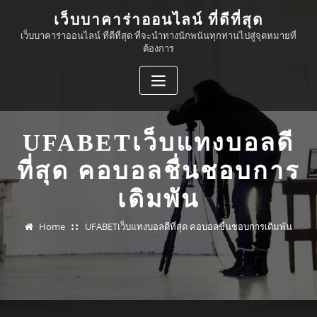
Skip
เว็บบาคาร่าออนไลน์ ที่ดีที่สุด
to
เว็บบาคาร่าออนไลน์ ที่ดีที่สุด ที่จะนำทางนักพนันทุกท่านไปสู่จุดหมายที่
content
ต้องการ
UFABETเว็บแทงบอลดี
ที่สุด คอบอลชื่นชอบการ
เดิมพัน
Home
UFABETเว็บแทงบอลดีที่สุด คอบอลชื่นชอบการเดิมพัน