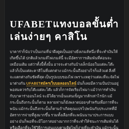
UFABETแทงบอลขั้นต่ำ
เล่นง่ายๆ คาสิโน
บาคาร่าก็นับว่าเป็นเกมที่น่าดึงดูดเป็นอย่างยิ่งเกมส์หนึ่ง ที่จะทำเงินให้
เกิดขึ้นได้ ปกติแล้วเกมส์ไพ่เกมส์นี้ จะมีอัตราการเดิมพันที่ค่อนจะ
เหมือนเดิม แต่ว่าทั้งนี้ทั้งนั้น อาจจะต่างกันบ้างเล็กน้อยในแต่ละโต๊ะ
แล้วก็เป็นแต่ละคาสิโนที่แตกต่าง แม้กระนั้นถึงอย่างไรก็แล้วแต่ สิ่งที่
จะแตกต่างกันชัดที่สุด เป็นรูปแบบของไพ่ เพราะเหตุว่าแต่ละที่จะจัดไพ่
มาต่างกัน
UFABETสมัครเว็บบอลออนไลน์
มันก็เลยมีความปั่นป่วนอยู่
พอสมควรกับโต๊ะแต่ละโต๊ะ แล้วก็การจัดเรียงไพ่มา แม้ว่าการทำเงิน
กับบาคาร่าออนไลน์ จะมิได้ยากเย็นแสนเข็ญมากสักเท่าไรนัก แม้
กระนั้นถึงกระนั้นก็ตาม หลายท่านก็ยังพลาดบ่อยๆสำหรับเพื่อการที่จะ
พนัน แม้กระนั้นถึงกระนั้นก็ตามถ้าเกิดคุณแปรไปพนันกับประเภทที่มี
อัตราการจ่ายที่สูงมากขึ้น รวมทั้งเลือกที่จะพนันนานาประการแบบ
อย่าง มันก็พอที่จะมีโอกาสอย่างมากกว่าที่จะทำให้ชนะการเดิมพันได้
หรือเลือกที่จะใช้วิธีการเล่นแบบตามติดไพ่ก็ง่ายที่จะทำเงิน แม้กระนั้น