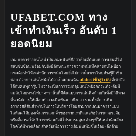
UFABET.COM ทาง
เข้าทำเงินเร็ว อันดับ 1
ยอดนิยม
เกม บาคาร่าออนไลน์ เป็นเกมพนันที่ถือว่าเป็นมีต้นแบบการเล่นที่ไม่
สลับซับซ้อน พร้อมกับยังมีลักษณะการความพนันที่คล้ายกับไพ่ป๊อก
กระเด้ง ทำให้เหล่านักการพนันโดยยิ่งไปกว่านั้นชาวไทยต่างรู้สึกชื่น
ชอบ ด้วยการเล่นไพ่นับได้ว่าเป็นเกมพนัน
ufabet เข้าสู่ระบบ
ที่เข้าถึง
ได้กับคนทุกกรุ๊ป ไม่ว่าจะเป็นการรวมกลุ่มเล่นไพ่ป๊อกกระเด้ง -ดัมมี่
สมสิบโดยทางไพ่บาคาร่านั้นก็มีต้นแบบการเล่นที่คล้ายกันทั้งมีวิถีทาง
ที่นานัปการให้เลือกทำวางเดิมพันมากยิ่งกว่า รวมทั้งมีการเพิ่ม
อรรถรสสีสันสำหรับในการให้บริการโดยสามารถเล่นบาคาร่าแบบ
ไลฟ์สด ได้มองเห็นการแจกจั่วของพวกเราดีลเลอร์อร์สาวสวยระดับ
พริตตี้มารอให้บริการพร้อมยังมีโปรแกรมสูตรต่างๆที่ให้เหล่านักเสี่ยง
โชคได้มีทางเลือก สำหรับเพื่อการวางเดิมพันเพิ่มขึ้นเรื่อยๆอีกด้วย