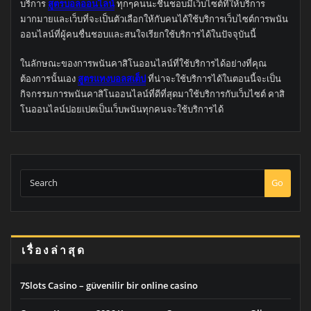
บริการ
สูตรบอลออนไลน์
ทุกๆคนนะชื่นชอบมีเว็บไซต์ที่ให้บริการ
มากมายและเว็บที่จะเป็นตัวเลือกให้กับคนได้ใช้บริการเว็บไซต์การพนัน
ออนไลน์ที่ผู้คนชื่นชอบและสนใจเรียกใช้บริการได้ในปัจจุบันนี้
ในลักษณะของการพนันคาสิโนออนไลน์ที่ใช้บริการได้อย่างที่คุณ
ต้องการนั้นเอง
สูตรแทงบอลสเต็ป
ที่น่าจะใช้บริการได้ในตอนนี้จะเป็น
กิจกรรมการพนันคาสิโนออนไลน์ที่ดีที่สุดมาใช้บริการกับเว็บไซต์ คาสิ
โนออนไลน์ปอยเปตเป็นเว็บพนันทุกคนจะใช้บริการได้
Go
เรื่องล่าสุด
7Slots Casino – güvenilir bir online casino