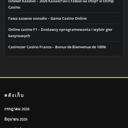
Олимп Казино – 2026 Казахстан Ставки на спорт и Olimp
Casino
Гама казино онлайн – Gama Casino Online
Online casino F1 – Dostawcy oprogramowania i wybór gier
kasynowych
Casinozer Casino France – Bonus de Bienvenue de 100%
คลังเก็บ
กรกฎาคม 2026
มิถุนายน 2026