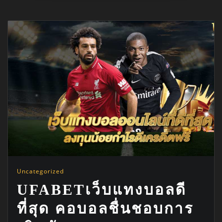
Uncategorized
UFABETเว็บแทงบอลดี
ที่สุด คอบอลชื่นชอบการ