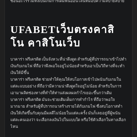
ซ้อนอะไรรวมทั้งเป็นเกมการเดิมพันออนไลน์ที่มอบความสบายสบาย
UFABETเว็บตรงคาสิ
โน คาสิโนเว็บ
บาคาร่า ฟรีเครดิต เป็นจังหวะที่น่าดึงดูด สำหรับผู้ที่ปรารถนาเข้าไปทำ
เงินกับเกมไพ่ ที่ถือว่าพึงพอใจอยู่ไม่น้อยสำหรับเอาเป็นวิถีทางที่จะทำ
เงินให้มีขึ้น
บาคาร่า ฟรีเครดิต ช่วยทำให้คุณให้สบโอกาสเข้าไปพนันกับเกมใน
แต่ละแบบอย่าง ที่ถือว่ามีความน่าดึงดูดใจอยู่ไม่น้อย สำหรับในการ
เอามาผลิตช่องทางที่ทำให้ท่านส่งผลผลกำไรเยอะขึ้นกว่าเดิม
บาคาร่า ฟรีเครดิต มันจะช่วยเติมเต็มการทำกำไร ที่ถือว่าพอใจ
มากมาย สำหรับผู้ที่ปรารถนาสร้างรายได้กับเกมไพ่ ซึ่งสบโอกาสทำ
เงินให้เกิดขึ้นกับคุณมีผลดีไม่น้อยในแต่ละครั้ง มันก็เลยอยู่ที่ผู้พนัน
แต่ละคนเองว่า จะเลือกลงเงินไปในแบบใด หรือใช้ตัวเลือกในทางเลือก
ไหน