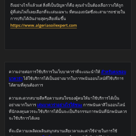
ถึงอย่างไรก็แล้วแต่ สิ่งที่เป็นปัญหาก็คือ คุณจำเป็นต้องเลือกวางให้ถูก
ผู้ที่เล่นไพ่ก็เลยเลือกที่จะเล่นเฉพาะ ที่ตนเองถนัดซึ่งจะสามารถช่วยใน
การปรับได้เงินง่ายสุดๆเสียเพิ่มขึ้น
https://www.algeriasoilexpert.com
ความง่ายต่อการใช้บริการในเว็บบาคาร่าที่จะแนะนำให้
สำหรับคนชอบ
บาคาร่า
ได้ใช้บริการได้เป็นอย่างมากในการพนันออนไลน์ที่ใช้บริการ
ได้ตามที่คุณต้องการ
ความสะดวกสบายดีหรือความสนใจของผู้คนให้มาใช้บริการได้เป็น
อย่างมากในการ
เล่นบาคาร่าอย่างไรให้ชนะ
การพนันคาสิโนออนไลน์
ที่นักลงทุนควรจะใช้บริการได้นั้นจะเป็นกิจกรรมการพนันที่นักพนันควร
จะใช้บริการได้เลย
ที่จะมีความเพลิดเพลินสนุกสนานเสียเวลาและค่าใช้จ่ายในการใช้