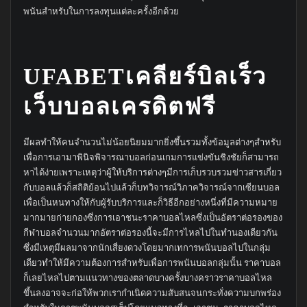
พนันสำหรับในการลงทุนแต่ละครั้งอีกด้วย
UFABETเคลียร์บิลเร็ว
เว็บบอลเครดิตฟรี
มีผลทำให้คนจำนวนไม่น้อยนิยมมากยิ่งขึ้นรวมทั้งข้อมูลต่างๆสำหรับ
เพื่อการเอามาพินิจพิจารณาบอลก่อนเกมการแข่งขันชิงชัยก็สามารถ
หาได้ง่ายเพราะเหตุว่าผู้ให้บริการต่างๆมีการเก็บรวบรวมข่าวสารเกี่ยว
กับบอลแล้วก็สถิติย้อนไปแล้วก็บทวิจารณ์วิภาควิจารณ์จากเซียนบอล
เพื่อเป็นหนทางให้กับผู้รับบริการและก็วิธีอีกอย่างหนึ่งที่มีความหมาย
มากมายก่ายกองซึ่งการเอาชนะราคาบอลไหลซึ่งเป็นอัตราต่อรองของ
กีฬาบอลจำนวนมากอัตราต่อรองนี้จะมีการไหลไปในทำนองเดียวกัน
ซึ่งมีเหตุมีผลมาจากนักเสี่ยงดวงโดยมากเทการพนันบอลไปในกลุ่ม
เดียวทำให้มีความต้องการสำหรับเพื่อการพนันบอลกลุ่มนั้น ราคาบอล
ก็เลยไหลไปตามแนวทางของตลาดบางครั้งบางคราวราคาบอลไหล
ขึ้นลงอาจจะก่อให้พวกเรากำเนิดความสับสนจนกระทั่งความบกพร่อง