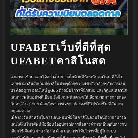
UFABETเว็บที่ดีที่สุด
UFABETคาสิโนสด
สามารถเข้ามาเล่นได้อย่างไม่ยากเย็นด้วยมีนักพนันคนใหม่ ที่ยังไม่
เคยเข้ามาสัมผัสเกมส์คาสิโนต่างๆด้วยความเข้าถึงกล้วยๆกับการเล่น
บา ติดอยู่ ร่า ออนไลน์ gclub ด้วยมีบริการที่นำสมัย และก็ดูแลเหล่านัก
เล่นการพนันอย่างดีเยี่ยม ยังมีเกมพนันต่างๆให้เลือกมากมายก่ายกอง
กับคาสิโน Gclub ด้วยอัตราการเจรจาต่อรองที่ดีโปรโมชั่น ที่อัพเดท
อยู่เสมอเวลา
เพื่อรองรับ สำหรับในการเล่นพนันที่มีในคาสิโนออนไลน์ด้วยสามารถ
เล่นได้ในโทรศัพท์มือถือหรืออุปกรณ์การสื่อสารจำพวกอื่นๆกับการกับ
เลือกใช้ จีคลับ ผ่าน มือ ถือ ด้วย แบบการให้บริการที่อยู่ในระบบ
ออนไลน์กับความนำสมัยและก็มีความสมจริงสมจังเพิ่มขึ้นเรื่อยๆ ไม่