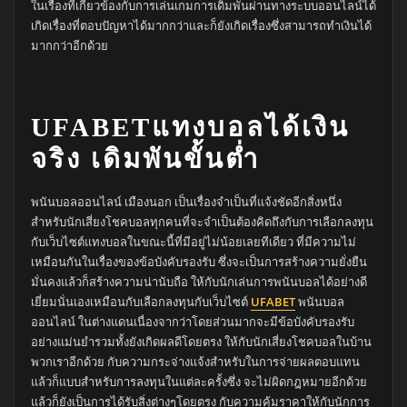
ในเรื่องที่เกี่ยวข้องกับการเล่นเกมการเดิมพันผ่านทางระบบออนไลน์ได้
เกิดเรื่องที่ตอบปัญหาได้มากกว่าและก็ยังเกิดเรื่องซึ่งสามารถทำเงินได้
มากกว่าอีกด้วย
UFABETแทงบอลได้เงิน
จริง เดิมพันขั้นต่ำ
พนันบอลออนไลน์ เมืองนอก เป็นเรื่องจำเป็นที่แจ้งชัดอีกสิ่งหนึ่ง
สำหรับนักเสี่ยงโชคบอลทุกคนที่จะจำเป็นต้องคิดถึงกับการเลือกลงทุน
กับเว็บไซต์แทงบอลในขณะนี้ที่มีอยู่ไม่น้อยเลยทีเดียว ที่มีความไม่
เหมือนกันในเรื่องของข้อบังคับรองรับ ซึ่งจะเป็นการสร้างความยั่งยืน
มั่นคงแล้วก็สร้างความน่านับถือ ให้กับนักเล่นการพนันบอลได้อย่างดี
เยี่ยมนั่นเองเหมือนกับเลือกลงทุนกับเว็บไซต์
UFABET
พนันบอล
ออนไลน์ ในต่างแดนเนื่องจากว่าโดยส่วนมากจะมีข้อบังคับรองรับ
อย่างแม่นยำรวมทั้งยังเกิดผลดีโดยตรง ให้กับนักเสี่ยงโชคบอลในบ้าน
พวกเราอีกด้วย กับความกระจ่างแจ้งสำหรับในการจ่ายผลตอบแทน
แล้วก็แบบสำหรับการลงทุนในแต่ละครั้งซึ่ง จะไม่ผิดกฎหมายอีกด้วย
แล้วก็ยังเป็นการได้รับสิ่งต่างๆโดยตรง กับความคุ้มราคาให้กับนักการ