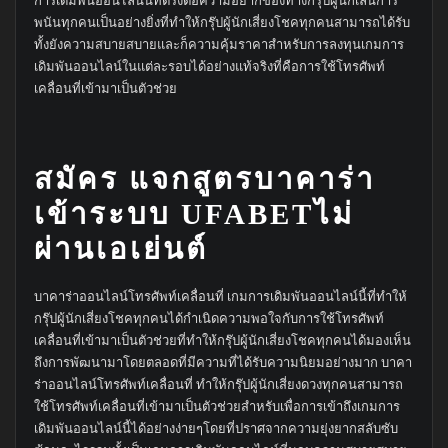
พนันทุกคนเป็นอย่างยิ่งที่ทำให้กรุ๊ปผู้นักเสี่ยงโชคทุกคนสามารถได้รับ
ทั้งยังความสบายสบายและก็ความคุ้มราคาสำหรับการลงทุนเกมการ
เดิมพันออนไลน์ในแต่ละรอบได้อย่างแท้จริงที่คือการใช้โทรศัพท์
เคลื่อนที่เข้ามาเป็นตัวช่วย
สมัคร แจกสูตรบาคาร่า
เข้าระบบ UFABETไม่
ผ่านเอเย่นต์
บาคาร่าออนไลน์โทรศัพท์เคลื่อนที่ เกมการเดิมพันออนไลน์นี้ที่ทำให้
กรุ๊ปผู้นักเสี่ยงโชคทุกคนได้กำเนิดความพอใจกับการใช้โทรศัพท์
เคลื่อนที่เข้ามาเป็นตัวช่วยที่ทำให้กรุ๊ปผู้นักเสี่ยงโชคทุกคนได้มองเห็น
ถึงการพัฒนามาโดยตลอดที่มีความที่ได้รับความนิยมอย่างมาก บาคา
ร่าออนไลน์โทรศัพท์เคลื่อนที่ ทำให้กรุ๊ปผู้นักเสี่ยงดวงทุกคนสามารถ
ใช้โทรศัพท์เคลื่อนที่เข้ามาเป็นตัวช่วยสำหรับเพื่อการเข้าถึงเกมการ
เดิมพันออนไลน์นี้ได้อย่างง่ายๆโดยที่ปราศจากความยุ่งยากสลับซับ