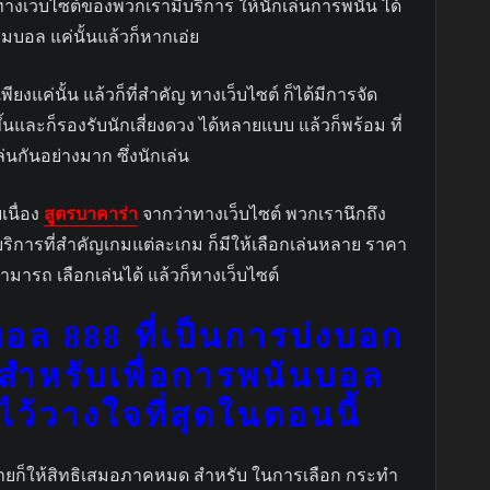
ทางเว็บไซต์ของพวกเรามีบริการ ให้นักเล่นการพนัน ได้
มบอล แค่นั้นแล้วก็หากเอ่ย
งแค่นั้น แล้วก็ที่สำคัญ ทางเว็บไซต์ ก็ได้มีการจัด
้นและก็รองรับนักเสี่ยงดวง ได้หลายแบบ แล้วก็พร้อม ที่
่นกันอย่างมาก ซึ่งนักเล่น
เนื่อง
สูตรบาคาร่า
จากว่าทางเว็บไซต์ พวกเรานึกถึง
ริการที่สำคัญเกมแต่ละเกม ก็มีให้เลือกเล่นหลาย ราคา
ารถ เลือกเล่นได้ แล้วก็ทางเว็บไซต์
อล 888 ที่เป็นการบ่งบอก
สำหรับเพื่อการพนันบอล
ไว้วางใจที่สุดในตอนนี้
อชายก็ให้สิทธิเสมอภาคหมด สำหรับ ในการเลือก กระทำ