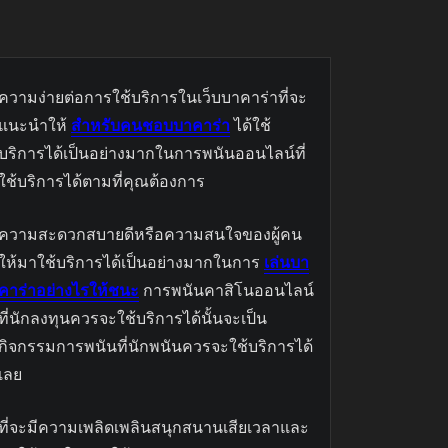
ความง่ายต่อการใช้บริการในเว็บบาคาร่าที่จะ
แนะนำให้
สำหรับคนชอบบาคาร่า
ได้ใช้
บริการได้เป็นอย่างมากในการพนันออนไลน์ที่
ใช้บริการได้ตามที่คุณต้องการ
ความสะดวกสบายดีหรือความสนใจของผู้คน
ให้มาใช้บริการได้เป็นอย่างมากในการ
เล่นบา
คาร่าอย่างไรให้ชนะ
การพนันคาสิโนออนไลน์
ที่นักลงทุนควรจะใช้บริการได้นั้นจะเป็น
กิจกรรมการพนันที่นักพนันควรจะใช้บริการได้
เลย
ที่จะมีความเพลิดเพลินสนุกสนานเสียเวลาและ