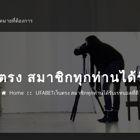
ุดหมายที่ต้องการ
รง สมาชิกทุกท่านได้รั
Home
UFABETเว็บตรง สมาชิกทุกท่านได้รับเรทบอลที่ดี