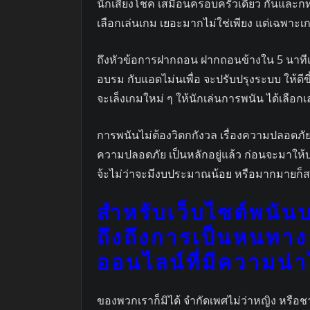
นักเสี่ยงโชค เสมือนครอบครัวเดียว กันและก็
เลือกเล่นเกม เยอะมากไม่ใช่เพียง แต่เฉพาะเก
ถึงหัวข้อการฝากถอน ฝากถอนข้างใน 5 นาทีเพีย
อบรม กับแอดไม่นเพื่อ จะปรับปรุงระบบ ให้ดีขึ
จะเล็งเกมใหม่ ๆ ให้นักเล่นการพนัน ได้เลือกเล
การพนันไม่ต้องวิตกกังวล เรื่องความปลอดภัย
ความปลอดภัย เป็นหลักอยู่แล้ว ก่อนจะมาให้บ
จ้ะไม่ว่าจะมีงบประมาณน้อย หรือมากมายก็สาม
สำหรับเว็บไซต์พนันบ
ถึงถึงการเป็นหนทาง
ออนไลน์ที่มีความน่า
ของพวกเราก็มิได้ จำกัดเพศไม่ว่าหญิง หรื