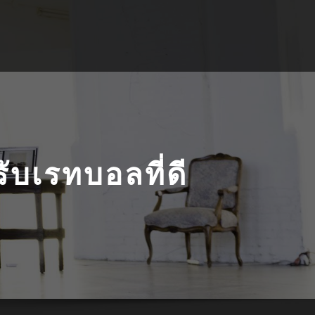
บเรทบอลที่ดี