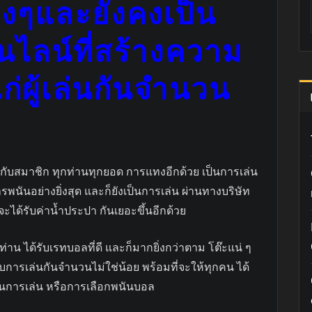
งๆและยังคงเป็น
นไลน์ที่สร้างความ
ก่ผู้เล่นกันจำนวน
้กับสมาชิก ทุกท่านทุกยอด การแทงอีกด้วย เป็นการเล่น
รพนันอย่างยิ่งสุด และก็ยังเป็นการเล่น ผ่านทางบริษัท
ได้รับค่าน้ำประปา กันเยอะขึ้นอีกด้วย
ท่าน ได้รับเรทบอลที่ดี และก็มากยิ่งกว่าตาม โต๊ะแน่ ๆ
ับการเล่นกันจำนวนไม่ใช่น้อย พร้อมที่จะให้ทุกคน ได้
ป็นการเล่น หรือการเลือกพนันบอล