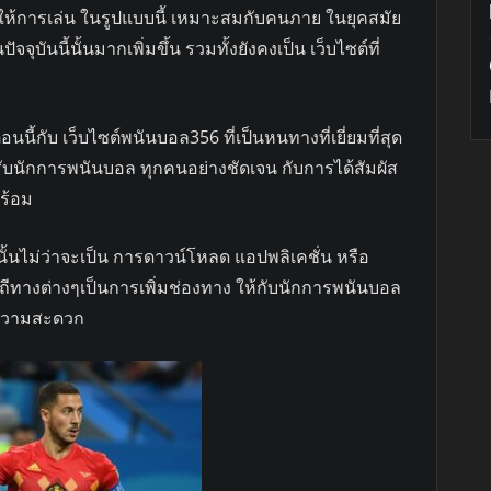
ำให้การเล่น ในรูปแบบนี้ เหมาะสมกับคนภาย ในยุคสมัย
ุบันนี้นั้นมากเพิ่มขึ้น รวมทั้งยังคงเป็น เว็บไซต์ที่
ี้กับ เว็บไซต์พนันบอล356 ที่เป็นหนทางที่เยี่ยมที่สุด
หรับนักการพนันบอล ทุกคนอย่างชัดเจน กับการได้สัมผัส
ร้อม
่นั้นไม่ว่าจะเป็น การดาวน์โหลด แอปพลิเคชั่น หรือ
งวิถีทางต่างๆเป็นการเพิ่มช่องทาง ให้กับนักการพนันบอล
ย ความสะดวก