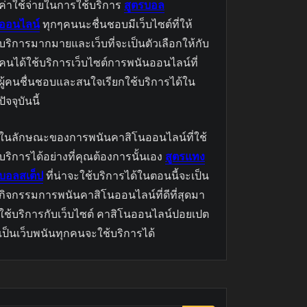
ค่าใช้จ่ายในการใช้บริการ
สูตรบอล
ออนไลน์
ทุกๆคนนะชื่นชอบมีเว็บไซต์ที่ให้
บริการมากมายและเว็บที่จะเป็นตัวเลือกให้กับ
คนได้ใช้บริการเว็บไซต์การพนันออนไลน์ที่
ผู้คนชื่นชอบและสนใจเรียกใช้บริการได้ใน
ปัจจุบันนี้
ในลักษณะของการพนันคาสิโนออนไลน์ที่ใช้
บริการได้อย่างที่คุณต้องการนั้นเอง
สูตรแทง
บอลสเต็ป
ที่น่าจะใช้บริการได้ในตอนนี้จะเป็น
กิจกรรมการพนันคาสิโนออนไลน์ที่ดีที่สุดมา
ใช้บริการกับเว็บไซต์ คาสิโนออนไลน์ปอยเปต
เป็นเว็บพนันทุกคนจะใช้บริการได้