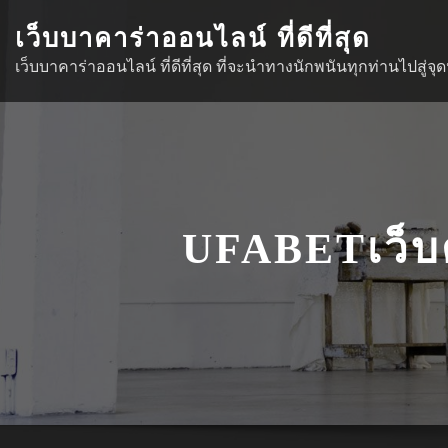
Skip
เว็บบาคาร่าออนไลน์ ที่ดีที่สุด
to
เว็บบาคาร่าออนไลน์ ที่ดีที่สุด ที่จะนำทางนักพนันทุกท่านไปสู่จ
content
UFABETเว็บต