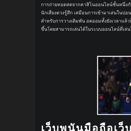
การถ่ายทอดสดจากคาสิโนออนไลน์ชั้นหนึ่งกั
นักเสี่ยงดวงรู้สึก เสมือนการเข้ามาเล่นในบ่อ
สำหรับการวางเดิมพัน อดออมทั้งยังเวลาแล้วก็
ขึ้นโดยสามารถเล่นได้ในระบบออนไลน์ที่เล่นได
เว็บพนันมือถือเว