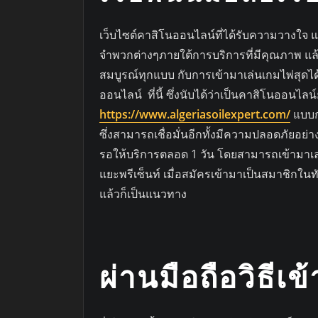
เว็บไซต์คาสิโนออนไลน์ที่ได้รับความวางใจ
จำพวกต่างๆภายใต้การบริการที่มีคุณภาพ แล้วก
สมบูรณ์ทุกแบบ กับการเข้ามาเล่นเกมไพ่สุดไ
ออนไลน์ ที่นี้ ซึ่งนับได้ว่าเป็นคาสิโนออนไ
https://www.algeriasoilexpert.com/
แบบก
ซึ่งสามารถเชื่อมั่นอีกทั้งมีความปลอดภัยอย่
รอให้บริการตลอด 1 วัน โดยสามารถเข้ามาเล่
แยะพรีเซ็นท์ เมื่อสมัครเข้ามาเป็นสมาชิกในทัน
แล้วก็เป็นแนวทาง
ผ่านมือถือวิธีเ