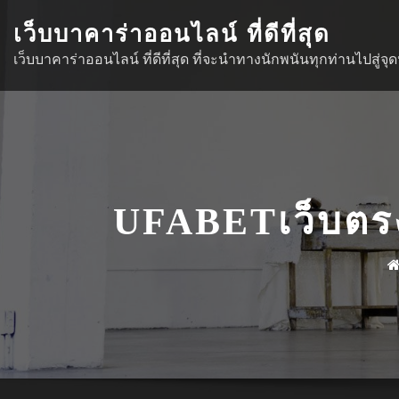
Skip
เว็บบาคาร่าออนไลน์ ที่ดีที่สุด
to
เว็บบาคาร่าออนไลน์ ที่ดีที่สุด ที่จะนำทางนักพนันทุกท่านไปสู่จ
content
UFABETเว็บตรงสม