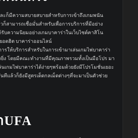
 และก็มีความสบายสบายสำหรับการเข้าถึงเกมพนัน
็สามารถเชื่อมั่นสำหรับเพื่อการบริการที่มีอย่าง
ด้รับความนิยมอย่างเกมบาคาร่าในเว็บไซต์คาสิโน
ลน์ยอดฮิต บาคาร่าออนไลน์
ารให้บริการสำหรับในการเข้ามาเล่นเกมไพ่บาคาร่า
างยิ่ง โดยมีคณะทำงานที่มีคุณภาพรวมทั้งเป็นมือโปร มา
นเกมไพ่บาคาร่าได้ง่ายๆพร้อมด้วยยังมีโปรโมชั่นเยอะ
ทีแล้วก็ยังมีสูตรเด็ดกลเม็ดต่างๆที่จะมาเป็นตัวช่วย
ข้าUFA