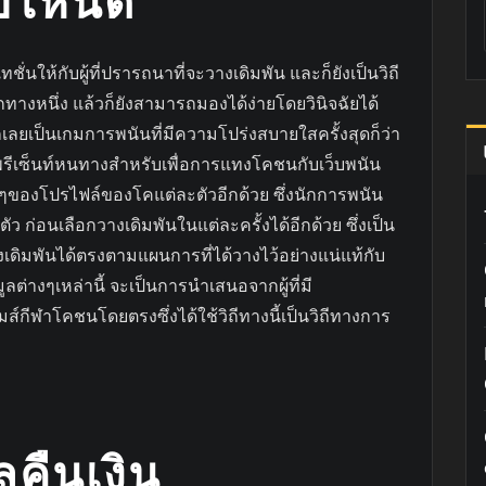
บไหนดี
ทชั่นให้กับผู้ที่ปรารถนาที่จะวางเดิมพัน และก็ยังเป็นวิถี
กทางหนึ่ง แล้วก็ยังสามารถมองได้ง่ายโดยวินิจฉัยได้
เลยเป็นเกมการพนันที่มีความโปร่งสบายใสครั้งสุดก็ว่า
รีเซ็นท์หนทางสำหรับเพื่อการแทงโคชนกับเว็บพนัน
างๆของโปรไฟล์ของโคแต่ละตัวอีกด้วย ซึ่งนักการพนัน
ก่อนเลือกวางเดิมพันในแต่ละครั้งได้อีกด้วย ซึ่งเป็น
างเดิมพันได้ตรงตามแผนการที่ได้วางไว้อย่างแน่แท้กับ
ลต่างๆเหล่านี้ จะเป็นการนำเสนอจากผู้ที่มี
ีฬาโคชนโดยตรงซึ่งได้ใช้วิถีทางนี้เป็นวิถีทางการ
คืนเงิน