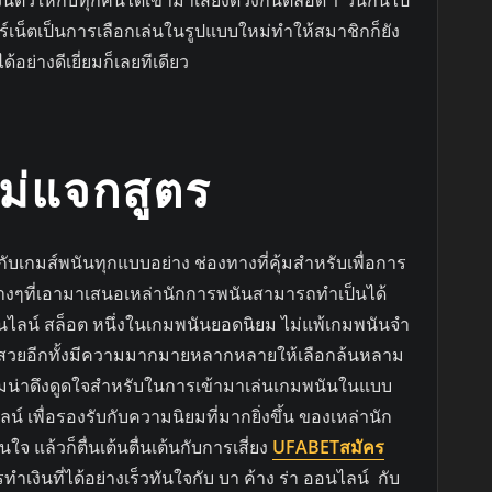
วนตัวให้กับทุกคนได้เข้ามาเสี่ยงดวงกันตลอด 1 วันกันไป
ร์เน็ตเป็นการเลือกเล่นในรูปแบบใหม่ทำให้สมาชิกก็ยัง
่างดีเยี่ยมก็เลยทีเดียว
่แจกสูตร
มกับเกมส์พนันทุกแบบอย่าง ช่องทางที่คุ้มสำหรับเพื่อการ
่างๆที่เอามาเสนอเหล่านักการพนันสามารถทำเป็นได้
อนไลน์ สล็อต หนึ่งในเกมพนันยอดนิยม ไม่แพ้เกมพนันจำ
ามสวยอีกทั้งมีความมากมายหลากหลายให้เลือกล้นหลาม
มน่าดึงดูดใจสำหรับในการเข้ามาเล่นเกมพนันในแบบ
ลน์ เพื่อรองรับกับความนิยมที่มากยิ่งขึ้น ของเหล่านัก
จ แล้วก็ตื่นเต้นตื่นเต้นกับการเสี่ยง
UFABETสมัคร
ทำเงินที่ได้อย่างเร็วทันใจกับ บา ค้าง ร่า ออนไลน์ กับ