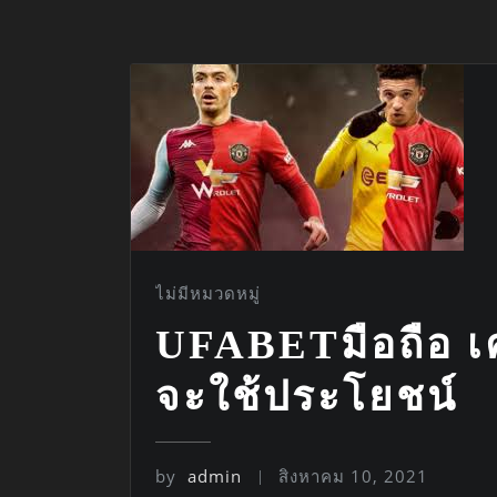
ไม่มีหมวดหมู่
UFABETมือถือ เคล
จะใช้ประโยชน์
by
admin
สิงหาคม 10, 2021