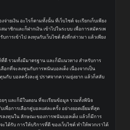
่ายเงิน อะไรก็ตามทั้งนั้น ที่เว็บไซต์ จะเรียกเก็บเพียง
รสมาชิกและก็ฝากเงิน เข้าไปในระบบ เพื่อการสมัครเพ
บการเข้าไป ลงทุนกับเว็บไซต์ ดังที่กล่าวมา แล้วเพียง
ต์ที่ดี รวมทั้งมีมาตรฐาน และก็มีแนวทาง สำหรับการ
ยเลือกที่จะลงทุนกับการพนันบอลเต็ง เนื่องจากเป็น
ุนกับ บอลครั้งละคู่ ปราศจากความยุ่งยาก แล้วก็สลับ
อยๆ และก็มีในตอน ที่จะเรียนข้อมูล รวมทั้งพินิจ
บเพื่อการเลือกคู่บอลแต่ละครั้ง อย่างยอดเยี่ยมที่สุด
ารลงทุนใน ลักษณะของการพนันบอลเต็ง แล้วก็มีการ
ังจะได้รับ การให้บริการที่ดี ของเว็บไซต์ ทำให้พวกเราได้