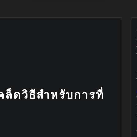
็ดวิธีสำหรับการที่