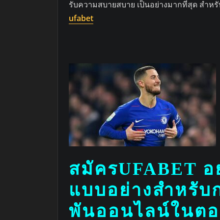
รับความสบายสบาย เป็นอย่างมากที่สุด สำหร
ufabet
สมัครUFABET อย
แบบอย่างสำหรับก
พันออนไลน์ในตอน