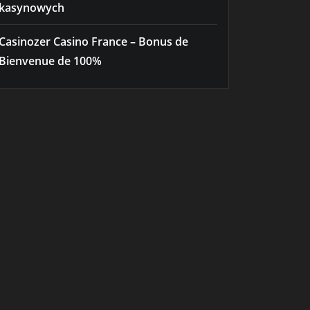
kasynowych
Casinozer Casino France – Bonus de
Bienvenue de 100%