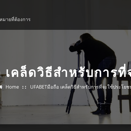
ุดหมายที่ต้องการ
เคล็ดวิธีสำหรับการที
Home
UFABETมือถือ เคล็ดวิธีสำหรับการที่จะใช้ประโยชน