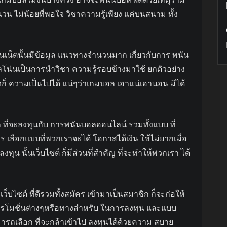
น ไม่น้อยที่พอใจ วิชาความรู้เพียง แค่บนสนาม ทั้ง
นเน็ตนั้นมีข้อมูล แนวทางจำนวนมาก เกี่ยวกับการ พนัน
้ผลโน่นเป็นการนำวิชา ความรู้รอบข้างมาใช้ ยกตัวอย่าง
วก็ ความเป็นไปได้ แน่ๆว่าเกมบอล เอาแน่เอานอน มิได้
 ที่จะลงทุนกับ การพนันบอลออนไลน์ รวมทั้งแบบ ที่
เลือกแบบที่พวกเราจะได้ โอกาสได้เงิน ใช้ไม่ยากเมื่อ
ุน นั้นเว็บไซต์ ก็มีส่วนที่สำคัญ ที่จะทำให้พวกเรา ได้
ว็บไซต์ ที่ดีรวมทั้งสมัคร เข้ามาเป็นสมาชิก ก็จะก่อให้
็นโปรโมชั่นต่างๆหรือทางสำหรับ ในการลงทุน และแบบ
รถเลือก ที่จะกล้าเข้าไป ลงทุนได้ด้วยความ สบาย