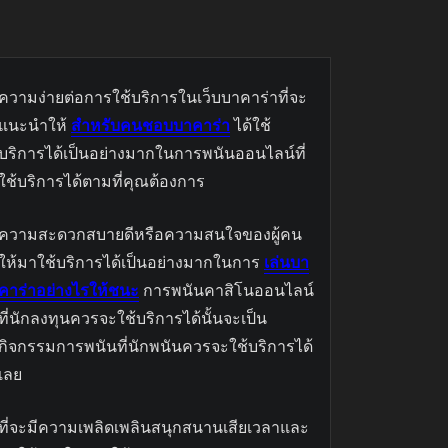
ความง่ายต่อการใช้บริการในเว็บบาคาร่าที่จะ
แนะนำให้
สำหรับคนชอบบาคาร่า
ได้ใช้
บริการได้เป็นอย่างมากในการพนันออนไลน์ที่
ใช้บริการได้ตามที่คุณต้องการ
ความสะดวกสบายดีหรือความสนใจของผู้คน
ให้มาใช้บริการได้เป็นอย่างมากในการ
เล่นบา
คาร่าอย่างไรให้ชนะ
การพนันคาสิโนออนไลน์
ที่นักลงทุนควรจะใช้บริการได้นั้นจะเป็น
กิจกรรมการพนันที่นักพนันควรจะใช้บริการได้
เลย
ที่จะมีความเพลิดเพลินสนุกสนานเสียเวลาและ