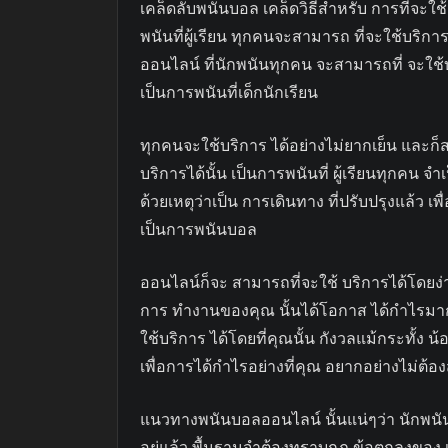
เคล็ดลับพนันบอล เคล็ดวิธีสำหรับ การที่จะ
พนันที่ผู้เรียน ทุกคนจะสามารถ ที่จะใช้บร
ออนไลน์ ที่นักพนันทุกคน จะสามารถที่ จะใช้บร
เป็นการพนันที่เด็กนักเรียน
ทุกคนจะใช้บริการ ได้อย่างไม่ยากเย็น และก็ส
บริการได้นั้น เป็นการพนันที่ ผู้เรียนทุกคน จำ
ด้วยเหตุว่าเป็น การเดินทาง ที่ปรับปรุงแล้ว เพื
เป็นการพนันบอล
ออนไลน์ก็จะ สามารถที่จะใช้ บริการได้โดยง่า
การ ทำงานของคุณ นั้นได้โอกาส ได้กำไรมาก เ
ใช้บริการ ได้โดยที่คุณนั้น กังวลแม้กระทั้ง
เพื่อการได้กำไรอย่างที่คุณ อยากอย่างไม่ต้อง
แนวทางพนันบอลออนไลน์ นั้นแน่ๆว่า นักพนันคว
อยู่แล้ว พื้นฐานจำต้องทราบกฎ ข้อตกลงของ เ