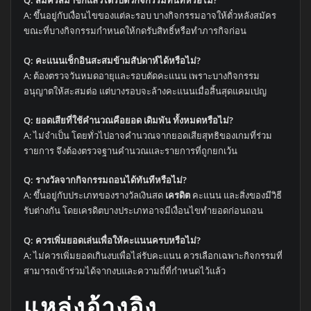
Q: สมัครสมาชิกแล้วได้รับตั๋วกิจกรรมทันทีหรือไม่?
A: ขึ้นอยู่กับเงื่อนไขของแต่ละรอบ บางกิจกรรมอาจให้ตั๋วหลังสมัคร
ขณะที่บางกิจกรรมกำหนดให้กดรับสิทธิ์หรือทำภารกิจก่อน
Q: คะแนนเช็กอินสะสมข้ามสัปดาห์ได้หรือไม่?
A: ต้องตรวจวันหมดอายุและรอบตัดคะแนน เพราะบางกิจกรรม
อนุญาตให้สะสมต่อ แต่บางรอบจะล้างคะแนนเมื่อสิ้นสุดแคมเปญ
Q: ยอดเสียที่ใช้คำนวณคือยอด
เดิมพัน
ทั้งหมดหรือไม่?
A: ไม่จำเป็น โดยทั่วไปอาจคำนวณจากยอดเสียสุทธิของเกมที่ร่วม
รายการ จึงต้องตรวจฐานคำนวณและรายการที่ถูกยกเว้น
Q: รางวัลจากกิจกรรมถอนได้ทันทีหรือไม่?
A: ขึ้นอยู่กับประเภทของรางวัลเงินสด
เครดิต
คะแนน และสิ่งของมีวิธี
รับต่างกัน โดยเครดิตบางประเภทอาจมีเงื่อนไขทำยอดก่อนถอน
Q: ควรเพิ่มยอดเล่นเพื่อให้คะแนนครบหรือไม่?
A: ไม่ควรเพิ่มยอดเกินงบเพื่อไล่รับคะแนน ควรเลือกเฉพาะกิจกรรมที่
สามารถเข้าร่วมได้จากงบและความถี่ที่กำหนดไว้แล้ว
แหล่งอ้างอิง