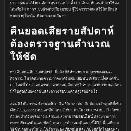
ประกาศผลได้ง่าย แต่ควรตรวจสอบว่าตั๋วจากสัปดาห์ก่อนนำมาใช้ต่อ
ได้หรือไม่ หากระบบล้างตั๋วเมื่อจบรอบ ผู้ใช้ควรวางแผนใช้สิทธิ์ก่อน
หมดอายุโดยไม่เพิ่มยอดเล่นเกินงบ
คืนยอดเสียรายสัปดาห์
ต้องตรวจฐานคำนวณ
ให้ชัด
การคืนยอดเสียรายสัปดาห์ เป็นสิทธิ์ที่คำนวณตามสูตรของแต่ละ
กิจกรรม ไม่ได้หมายความว่าจะได้รับเงิน
เดิมพัน
ที่เสียไปทั้งหมดคืน
มา โดยทั่วไปอาจพิจารณาจากยอดเสียสุทธิในช่วงเวลาที่กำหนด ก่อน
นำไปคูณกับอัตราคืนและตรวจสอบเพดานสูงสุดอีกครั้ง
สมมติว่ากิจกรรมกำหนดอัตราคืน 5% และสมาชิกมียอดเสียสุทธิที่เข้า
เงื่อนไข 2,000 บาท ยอดที่คำนวณได้จะเท่ากับ 100 บาท อย่างไรก็ตาม
ตัวเลขที่ได้รับจริงอาจเปลี่ยนแปลงตาม
เกมออนไลน์
ที่ร่วมรายการ
เพดานรับเครดิต และข้อกำหนดการทำยอด ตัวอย่างนี้มีไว้เพื่ออธิบาย
วิธีคำนวณเท่านั้น ไม่ใช่อัตราของ
เว็บพนัน
เเละเว็บไซต์ใดโดยเฉพาะ