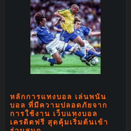
หลักการแทงบอล เล่นพนัน
บอล ที่มีความปลอดภัยจาก
การใช้งาน เว็บแทงบอล
เครดิตฟรี สุดคุ้มเริ่มต้นเข้า
ร่วมสนุก