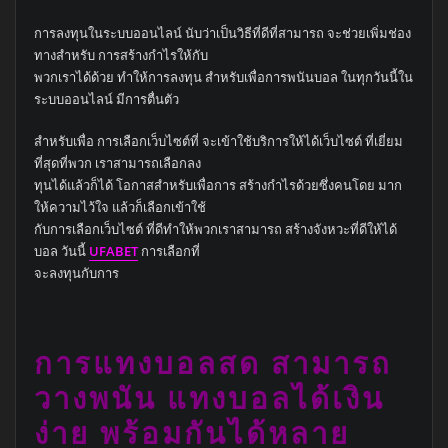
การลงทุนในระบบออนไลน์ นับว่าเป็นวิธีที่ดีที่สามารถ จะช่วยเพิ่มช่อง
ทางสำหรับ การสร้างกำไรให้กับ
พวกเราได้ด้วย ทำให้การลงทุน สำหรับเพื่อการพนันบอล ในทุกวันนี้ใน
ระบบออนไลน์ มีการตื่นตัว
สำหรับเพื่อ การเลือกเว็บไซต์ที่ จะเข้าใช้บริการให้ได้เว็บไซต์ ที่เยี่ยม
ที่สุดที่พวก เราสามารถเลือกลง
ทุนได้แล้วก็ได้ โอกาสสำหรับเพื่อการ สร้างกำไรด้วยซึ่งคนโดย มาก
ให้ความไว้ใจ แล้วก็เลือกเข้าใช้
กับการเลือกเว็บไซต์ ที่ดีทำให้พวกเราสามารถ สร้างจังหวะที่ดีให้ได้
บอล วันนี้
UFABET
การเลือกที่
จะลงทุนกับการ
การแทงบอลสด สามารถ
วางพนัน แทงบอลได้เงิน
ง่าย พร้อมกันได้หลาย