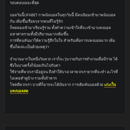
รอบคอบเยอะที่สุด
บอลวันนี้UFABET กาพนันบอลในทุกวันนี้ มีคนนิยมเข้ามาพนันบอล
กัน เพิ่มขึ้นเรื่อยๆจากคนที่ไม่รู้จัก
ก็ทดลองเข้ามาเรียนรู้รวม ทั้งทำความเข้าใจที่จะเข้ามาแทงบอล
มหาศาลรวมทั้งมี่ปริมาณมากเพิ่มขึ้น
การที่คนหันมาให้ความรู้สึกในใจ สำหรับเพื่อการแทงบอลมาก เพิ่ม
ขึ้นก็คงจะเป็นด้วยเหตุว่า
จำนวนมากในหนึ่งวันพวก เราก็จะวุ่นวายกับการทำงานเพื่อมีราย ได้
ซึ่งในบางครั้งก็น้อยเกินไปกับค่า
ใช้จ่ายที่พวกเรามีอยู่จน ถึงทำให้บางเวลาพวกเรายากที่จะทำ อะไรที่
ไม่เคยทำดูบ้าง รวมทั้งถ้าหาก
โชคดีพวกเรา บางทีก็อาจจะได้เงินจาก การเดิมพันบอลด้วย
ufaเว็บ
แทงบอลสด