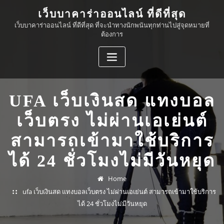
Skip
เว็บบาคาร่าออนไลน์ ที่ดีที่สุด
to
เว็บบาคาร่าออนไลน์ ที่ดีที่สุด ที่จะนำทางนักพนันทุกท่านไปสู่จุดหมายที่
content
ต้องการ
UFA เว็บเงินสด แทงบอล
เว็บตรง ไม่ผ่านเอเย่นต์
สามารถเข้ามาใช้บริการ
ได้ 24 ชั่วโมงไม่มีวันหยุด
Home
ufa เว็บเงินสด แทงบอลเว็บตรง ไม่ผ่านเอเย่นต์ สามารถเข้ามาใช้บริการ
ได้ 24 ชั่วโมงไม่มีวันหยุด