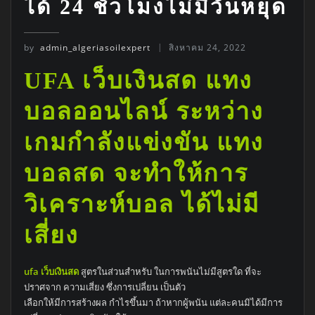
ได้ 24 ชั่วโมงไม่มีวันหยุด
by
admin_algeriasoilexpert
สิงหาคม 24, 2022
UFA เว็บเงินสด แทง
บอลออนไลน์ ระหว่าง
เกมกำลังแข่งขัน แทง
บอลสด จะทำให้การ
วิเคราะห์บอล ได้ไม่มี
เสี่ยง
ufa เว็บเงินสด
สูตรในส่วนสำหรับ ในการพนันไม่มีสูตรใด ที่จะ
ปราศจาก ความเสี่ยง ซึ่งการเปลี่ยน เป็นตัว
เลือกให้มีการสร้างผล กำไรขึ้นมา ถ้าหากผู้พนัน แต่ละคนมิได้มีการ