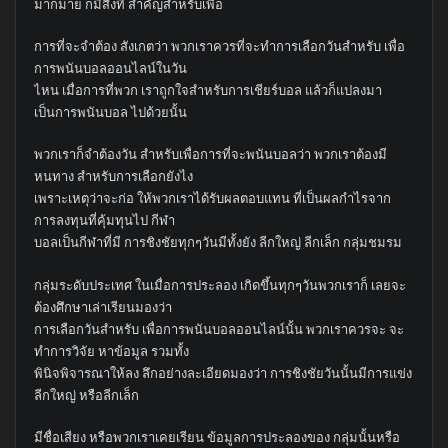
มากมาย ก็มีสิ่งที่ สำคัญสำหรับเพื่อ
การที่จะจำต้อง สังเกตว่า พวกเราควรที่จะทำการเลือกวันสำหรับ เพื่อ
การพนันบอลออนไลน์ในวัน
ไหน เมื่อการที่พวก เราถูกใจสำหรับการเชียร์บอล แล้วก็แปลงมา
เป็นการพนันบอล ไปด้วยนั้น
พวกเราก็จำต้องวัน สำหรับเพื่อการที่จะพนันบอลว่า พวกเราต้องมี
หนทาง สำหรับการเลือกยังไง
เพราะเหตุว่าจะก่อ ให้พวกเราได้รับผลตอบแทน ที่เป็นผลกำไรจาก
การลงทุนที่คุ้มทุนไป กีฬา
บอลเป็นกีฬาที่มี การชิงชัยทุกๆวันมีทั้งยัง ลีกใหญ่ ลีกเล็ก กลุ่มชมรม
กลุ่มระดับประเทศ ในเมื่อการประลอง เกิดขึ้นทุกๆวันพวกเราก็ เลยจะ
ต้องศึกษาเล่าเรียนมองว่า
การเลือกวันสำหรับ เพื่อการพนันบอลออนไลน์นั้น พวกเราควรจะ จะ
ทำการวิจัย หาข้อมูล รวมทั้ง
พินิจพิจารณาให้ลง ลึกอย่างละเอียดมองว่า การชิงชัยวันนั้นมีการแข่ง
ลีกใหญ่ หรือลีกเล็ก
มีชื่อเสียง หรือพวกเราเคยเรียน ข้อมูลการประลองของ กลุ่มนั้นหรือ