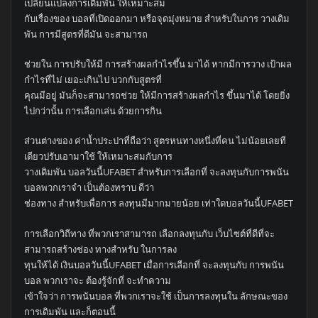
เปลี่ยนแปลงการเดิมพัน ให้เหมาะสม
กับเรื่องของ บอลที่เปิดออกมา หรือจุดมุ่งหมาย สำหรับในการ วางเดิม
พัน การมีสูตรที่ดีมัน จะสามารถ
ช่วยใน การปรับให้มี การสร้างผลกำไรขึ้น มาได้ หากมีการวาง เป้าผล
กำไรที่ไม่ เยอะเกินไป บวกกับสูตรที่
คุณมีอยู่ มันก็จะสามารถช่วย ให้มีการสร้างผลกำไร ขึ้นมาได้ โดยยิ่ง
ไปกว่านั้น การเลือกเล่น ด้วยการกิน
ส่วนต่างของ ค่าน้ำประปาที่ถือว่า สูตรหนทางหนึ่งที่คน ไม่น้อยเลยที
เดียวปรับเอามาใช้ ให้เหมาะสมกับการ
วางเดิมพัน บอลวันนี้UFABET สำหรับการเลือกที่ จะลงทุนกับการพนัน
บอลพวกเราจำ เป็นต้องทราบ ดีว่า
ช่องทาง สำหรับเพื่อการ ลงทุนมีมากมายน้อย เท่าใดบอลวันนี้UFABET
การเลือกวิถีทาง ที่พวกเราสามารถ เลือกลงทุนกับ เว็บไซต์ที่ดีที่จะ
สามารถสร้างช่อง ทางสำหรับ ในการลง
ทุนให้ได้ เงินบอลวันนี้UFABET เมื่อการเลือกที่ จะลงทุนกับ การพนัน
บอล พวกเราจะ ต้องรู้จักที่ จะทำความ
เข้าใจว่า การพนันบอล ที่พวกเราจะใช้ เป็นการลงทุนใน ลักษณะของ
การเดิมพัน และก็ตอนนี้