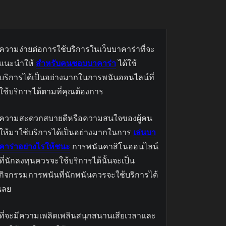
ความง่ายต่อการใช้บริการในเว็บบาคาร่าที่จะ
แนะนำให้
สำหรับคนชอบบาคาร่า
ได้ใช้
บริการได้เป็นอย่างมากในการพนันออนไลน์ที่
ใช้บริการได้ตามที่คุณต้องการ
ความสะดวกสบายดีหรือความสนใจของผู้คน
ให้มาใช้บริการได้เป็นอย่างมากในการ
เล่นบา
คาร่าอย่างไรให้ชนะ
การพนันคาสิโนออนไลน์
ที่นักลงทุนควรจะใช้บริการได้นั้นจะเป็น
กิจกรรมการพนันที่นักพนันควรจะใช้บริการได้
เลย
ที่จะมีความเพลิดเพลินสนุกสนานเสียเวลาและ