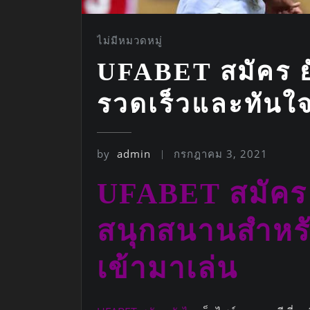
ไม่มีหมวดหมู่
UFABET สมัคร ยัง
รวดเร็วและทันใ
by
admin
กรกฎาคม 3, 2021
UFABET สมัคร 
สนุกสนานสำหรั
เข้ามาเล่น