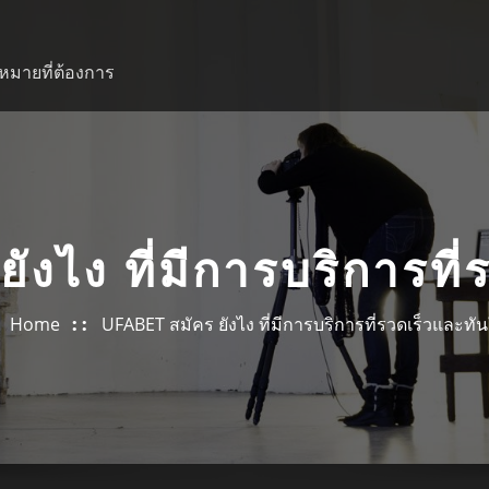
ุดหมายที่ต้องการ
งไง ที่มีการบริการที
Home
UFABET สมัคร ยังไง ที่มีการบริการที่รวดเร็วและทั