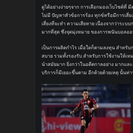
ดูได้อย่างง่ายๆจาก การเลือกมองเว็บไซต์ที่ ม
ไม่มี ปัญหาหัวข้อการร้อง ทุกข์หรือมีการเสี
เสี่ยงที่จะทำ ความเสียหาย เนื่องจากว่าระบบก
มากที่สุด ซึ่งจุดมุ่งหมาย ของการพนันบอลอ
เป็นการผลิตกำไร เมื่อใดก็ตามลงทุน สำหรั
สบาย รวมทั้งรองรับ สำหรับการใช้งานให้เหมา
นำสมัยมาก ยิ่งกว่าในอดีตกาลอย่าง มากและก็
บริการก็มีเยอะขึ้นตาม อีกด้วยด้วยเหตุ นั้นท