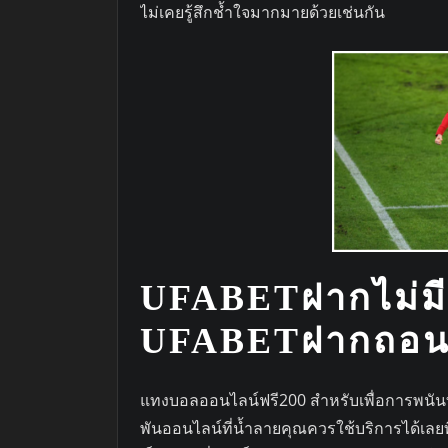
ไม่เคยรู้สึกช้ำใจมากมายด้วยเช่นกัน
UFABETฝากไม่มีข
UFABETฝากถอน 
แทง​บอล​ออนไลน์​ฟรี​200​ สำหรับเพื่อการพนัน
พันออนไลน์ที่น้ำลายคุณควรใช้บริการได้เลยที