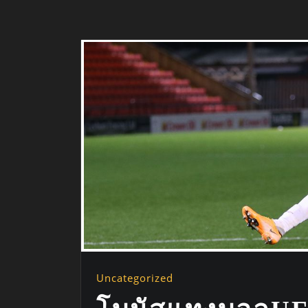
Uncategorized