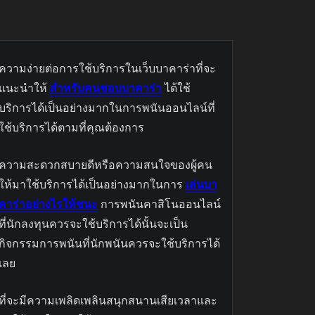
ความง่ายต่อการใช้บริการในเว็บบาคาร่าที่จะ
แนะนำให้
สำหรับคนชอบบาคาร่า
ได้ใช้
บริการได้เป็นอย่างมากในการพนันออนไลน์ที่
ใช้บริการได้ตามที่คุณต้องการ
ความสะดวกสบายดีหรือความสนใจของผู้คน
ให้มาใช้บริการได้เป็นอย่างมากในการ
เล่นบา
คาร่าอย่างไรให้ชนะ
การพนันคาสิโนออนไลน์
ที่นักลงทุนควรจะใช้บริการได้นั้นจะเป็น
กิจกรรมการพนันที่นักพนันควรจะใช้บริการได้
เลย
ที่จะมีความเพลิดเพลินสนุกสนานเสียเวลาและ