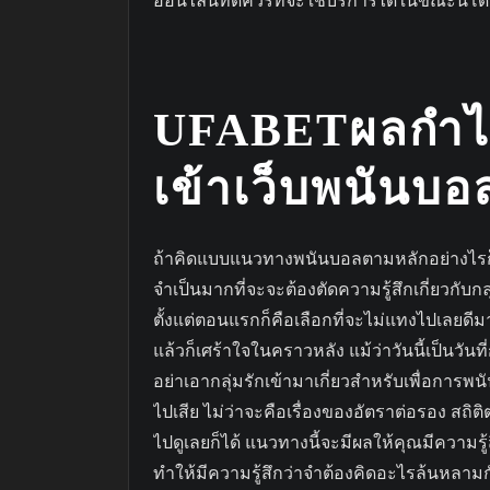
UFABETผลกำไ
เข้าเว็บพนันบอ
ถ้าคิดแบบแนวทางพนันบอลตามหลักอย่างไรก็จำ
จำเป็นมากที่จะจะต้องตัดความรู้สึกเกี่ยวกับก
ตั้งแต่ตอนแรกก็คือเลือกที่จะไม่แทงไปเลยดีมา
แล้วก็เศร้าใจในคราวหลัง แม้ว่าวันนี้เป็นวันที่
อย่าเอากลุ่มรักเข้ามาเกี่ยวสำหรับเพื่อการพน
ไปเสีย ไม่ว่าจะคือเรื่องของอัตราต่อรอง สถิต
ไปดูเลยก็ได้ แนวทางนี้จะมีผลให้คุณมีความรู
ทำให้มีความรู้สึกว่าจำต้องคิดอะไรล้นหลามกับ