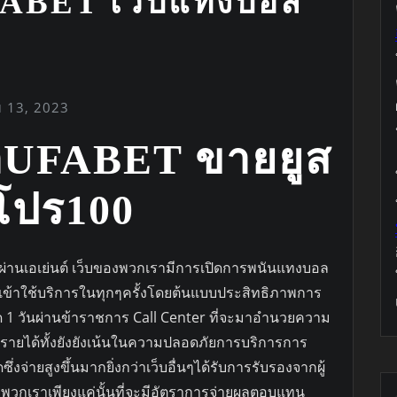
ABET เว็บแทงบอล
ม 13, 2023
ลUFABET ขายยูส
โปร100
่านเอเย่นต์ เว็บของพวกเรามีการเปิดการพนันแทงบอล
้าใช้บริการในทุกๆครั้งโดยต้นแบบประสิทธิภาพการ
 1 วันผ่านข้าราชการ Call Center ที่จะมาอำนวยความ
ได้ทั้งยังยังเน้นในความปลอดภัยการบริการการ
งจ่ายสูงขึ้นมากยิ่งกว่าเว็บอื่นๆได้รับการรับรองจากผู้
องพวกเราเพียงแค่นั้นที่จะมีอัตราการจ่ายผลตอบแทน