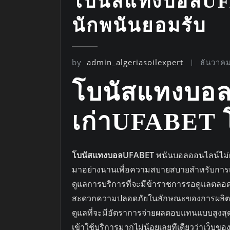
โบนัสแทงบอลUF
นักพนันยอมรับ
by
admin_algeriasoilexpert
ธันวาค
โบนัสแทงบอ
เก่าUFABET 
โบนัสแทงบอลUFABET
พนันบอลออนไลน์ไม่ผ
มาอย่างนานเพื่อความสบายสบายสำหรับการเข
ดูแลการบริการที่จะมีข้าราชการรอดูแลตลอด
สะดวกความปลอดภัยในลักษณะของการผลิตราย
ดูแลที่จะมีอัตราการจ่ายผลตอบแทนแบบสูงสุดซึ่
เข้าใช้บริการมากไม่น้อยเลยทีเดียวว่าเว็บข