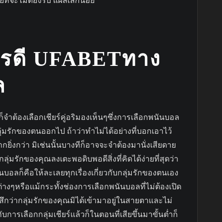
รดี UFABETทาง
ล
ต้องเลือกเชียร์คู่อริมองเห็นๆซึ่งการเลือกพนันบอล
ลุ่มรักของตนออกไป ถ้าว่าทำไม่ได้อย่างที่บอกเอาไว้
กยิ่งกว่า มิเช่นนั้นบางทีก็อาจจะจำต้องมานั่งเสียดาย
กลุ่มรักของคุณลงเตะพอดิบพอดีสิ่งที่คิดได้ง่ายที่สุดว่า
ันบอลก็คือให้ละเลยทุกเรื่องเกี่ยวกับกลุ่มรักของตนเอง
ิต่างๆหรือแม้กระทั้งช่องการเลือกพนันบอลที่ไม่ต้องเปิด
้สึกว่ากลุ่มรักของคุณมิได้เข้ามาอยู่ในสายตาและไม่
การเลือกกลุ่มเชียร์แล้วก็ในตอนที่เสียขึ้นมาขั้นต่ำก็