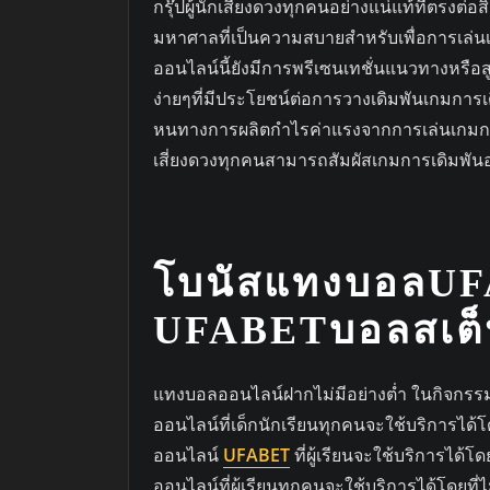
กรุ๊ปผู้นักเสี่ยงดวงทุกคนอย่างแน่แท้ที่ตรงต่
มหาศาลที่เป็นความสบายสำหรับเพื่อการเล่นเ
ออนไลน์นี้ยังมีการพรีเซนเทชั่นแนวทางหรือส
ง่ายๆที่มีประโยชน์ต่อการวางเดิมพันเกมการเดิ
หนทางการผลิตกำไรค่าแรงจากการเล่นเกมการเดิ
เสี่ยงดวงทุกคนสามารถสัมผัสเกมการเดิมพันออ
โบนัสแทงบอลUFA
UFABETบอลสเต็
แทง​บอล​ออนไลน์​ฝาก​ไม่มี​อย่างต่ำ​ ในกิจก
ออนไลน์ที่เด็กนักเรียนทุกคนจะใช้บริการได้โ
ออนไลน์
UFABET
ที่ผู้เรียนจะใช้บริการได
ออนไลน์ที่ผู้เรียนทุกคนจะใช้บริการได้โดยที่