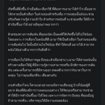
เกิดขึ้นดียิ่งขึ้น ถ้าเมื่อต้อง เลือกวิธี ที่ต้องการเอามาได้กำไร เมื่ออยาก
ได้กลายเป็นตัวเลือก ในส่วนของสำหรับเพื่อ การลงทุนนั้นมันจะช่วย
ปรับเกิดความรู้ความเข้าใจ สำหรับการพนันที่ จะช่วยเหลือ ให้มีการ
ทำเงินขึ้นมาได้ อย่างมีคุณภาพมากกว่า
ด้วยช่องทางการเดิมพัน ที่คุณถนัด เป็นผลดีให้เกิดขึ้นได้ไม่ใช่น้อย
โดยเฉพาะ การเลือกเว็บพนันที่ดี เอามาใช้เป็นตัวเลือก ในส่วนของเพื่อ
การเดิมพันไป ใดนั้นมีส่วนไม่ใช่น้อย ที่ทำให้คนที่ อยากได้ สามารถ
พนันได้อย่างดี มากกว่ากับสิ่งที่ว่า
การเลือกเว็บได้รับการพูด ถึงของ ตัวเลือกต่าง ๆ เอามาให้ท่านพนันนั้น
สร้างทางเลือกให้ผู้ ที่มีความรู้ความสามารถหรือ มีกติกาของการเดิม
พัน แต่ละครั้งสามารถที่มีทางออก ส่งผลดี มากกว่ากับเวลาในการ
ลงทุน ไม่ว่าคุณเลือกที่จะ เสี่ยงดวงกับ
เกมตัวเลือกไหน ก็ตามแต่ อย่างเกมมีความเสี่ยงอยู่ บ้างก็น้อยผู้ที่
อยาก ต้องที่ต้องมีการวางแผนแบบต่าง ๆ ให้รัดกุมหรือสามารถช่วย
ทำให้มีการทำเงินขึ้นมาได้โดย เฉพาะการจัดการ เงินทุน ที่คุณมีอยู่
ถ้าสามารถที่จะ บริหารทุนให้มีความสอดคล้อง