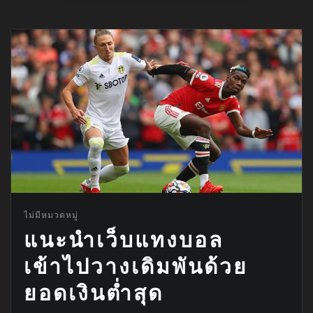
ไม่มีหมวดหมู่
แนะนำเว็บแทงบอล
เข้าไปวางเดิมพันด้วย
ยอดเงินต่ำสุด