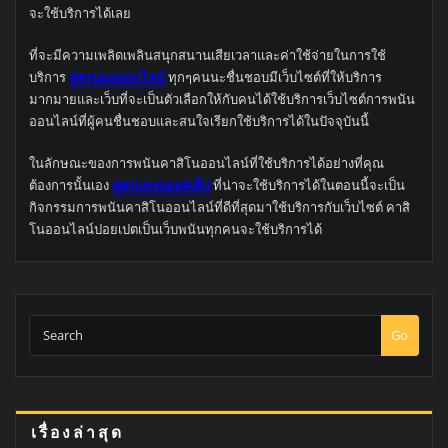
จะใช้บริการได้เลย
ที่จะมีความเพลิดเพลินสนุกสนานเสียเวลาและค่าใช้จ่ายในการใช้
บริการ
สูตรบอลออนไลน์
ทุกๆคนนะชื่นชอบมีเว็บไซต์ที่ให้บริการ
มากมายและเว็บที่จะเป็นตัวเลือกให้กับคนได้ใช้บริการเว็บไซต์การพนัน
ออนไลน์ที่ผู้คนชื่นชอบและสนใจเรียกใช้บริการได้ในปัจจุบันนี้
ในลักษณะของการพนันคาสิโนออนไลน์ที่ใช้บริการได้อย่างที่คุณ
ต้องการนั้นเอง
สูตรแทงบอลสเต็ป
ที่น่าจะใช้บริการได้ในตอนนี้จะเป็น
กิจกรรมการพนันคาสิโนออนไลน์ที่ดีที่สุดมาใช้บริการกับเว็บไซต์ คาสิ
โนออนไลน์ปอยเปตเป็นเว็บพนันทุกคนจะใช้บริการได้
Go
เรื่องล่าสุด