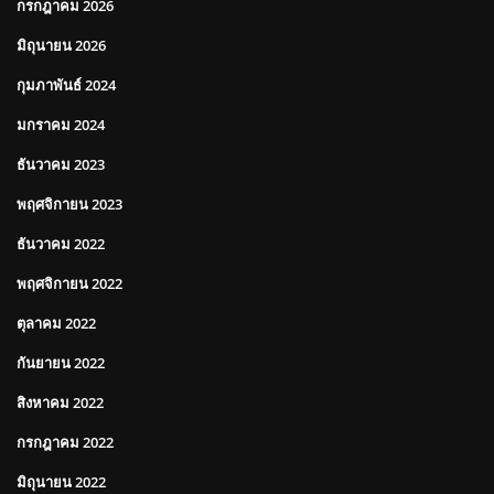
กรกฎาคม 2026
มิถุนายน 2026
กุมภาพันธ์ 2024
มกราคม 2024
ธันวาคม 2023
พฤศจิกายน 2023
ธันวาคม 2022
พฤศจิกายน 2022
ตุลาคม 2022
กันยายน 2022
สิงหาคม 2022
กรกฎาคม 2022
มิถุนายน 2022