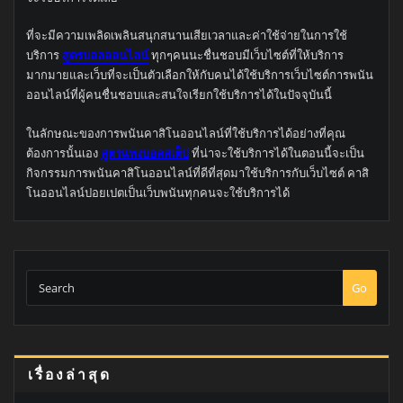
ที่จะมีความเพลิดเพลินสนุกสนานเสียเวลาและค่าใช้จ่ายในการใช้
บริการ
สูตรบอลออนไลน์
ทุกๆคนนะชื่นชอบมีเว็บไซต์ที่ให้บริการ
มากมายและเว็บที่จะเป็นตัวเลือกให้กับคนได้ใช้บริการเว็บไซต์การพนัน
ออนไลน์ที่ผู้คนชื่นชอบและสนใจเรียกใช้บริการได้ในปัจจุบันนี้
ในลักษณะของการพนันคาสิโนออนไลน์ที่ใช้บริการได้อย่างที่คุณ
ต้องการนั้นเอง
สูตรแทงบอลสเต็ป
ที่น่าจะใช้บริการได้ในตอนนี้จะเป็น
กิจกรรมการพนันคาสิโนออนไลน์ที่ดีที่สุดมาใช้บริการกับเว็บไซต์ คาสิ
โนออนไลน์ปอยเปตเป็นเว็บพนันทุกคนจะใช้บริการได้
Go
เรื่องล่าสุด