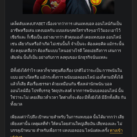
เคล็ดลับแทงUFABET เนื่องจากว่าการ เล่นแทงบอล ออนไลน์กันเป็น
อาชีพหรือเล่น แทงบอลกัน แบบเล่นๆสดใสร่าเริงๆเอาไว้มอง เอาไว้
เชียร์และ ก็เชื่อเป็น อย่างมากว่า ตัวคุณเองก็ เคยแทงบอล ออนไลน์
เช่น เดียวกันหรือถ้าเกิด ไม่เช่นนั้นก็ จำเป็นจะ ต้องเคยคิด แม้กระนั้น
ยัง คลุมเคลือว่า ต้องเริ่มแบบ ไหนอย่างไรดี โดยเอ่ยถึงการ เล่นการ
เดิมพัน นั้นก็เป็น อย่างกับการ ลงทุนของ นักธุรกิจนั่นแหละ
มีทั้งยังได้กำไร เหลวก็ขาดทุนคือเรื่อง ปกติไม่ว่าจะเป็น การพนันใน
แบบ อย่างใดหรือ แม้กระทั้งการ พนันบอลออนไลน์ เองก็ตามมีทั้งได้
แล้วก็เสีย คือเรื่องธรรดา ด้วยเหมือนกัน ซึ่งเหล่านักพนัน บอล
ออนไลน์มือ โปรที่บรรลุ วัตถุประสงค์ จากการพนันบอลออนไลน์ นั้น
ใช่ว่าจะไม่ เคยเสียเวล่ำเวลา ใดต่างก็จะต้อง มีทั้งยังได้ มีอีกทั้งเสีย กัน
ทั้งมวล
เพียงแต่ว่าไปถึง เป้าหมายสำหรับ ในการแทงบอล นั้นได้มากกว่า เสีย
เพียงเท่านั้น เหตุผลที่ทำ ให้คนโดยส่วนใหญ่เสียเงิน เสียทองและ ไม่
บรรลุเป้าหมาย สำหรับเพื่อการ แทงบอลออน ไลน์แต่ละครั้ง
ทางเข้า
ufabet