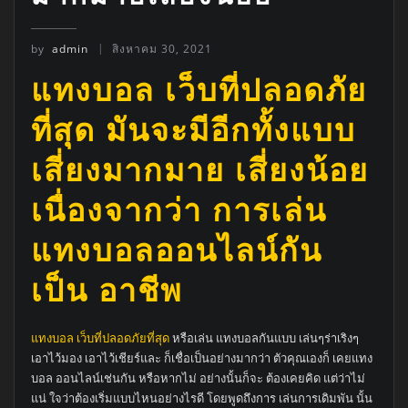
by
admin
สิงหาคม 30, 2021
แทงบอล เว็บที่ปลอดภัย
ที่สุด มันจะมีอีกทั้งแบบ
เสี่ยงมากมาย เสี่ยงน้อย
เนื่องจากว่า การเล่น
แทงบอลออนไลน์กัน
เป็น อาชีพ
แทงบอล เว็บที่ปลอดภัยที่สุด
หรือเล่น แทงบอลกันแบบ เล่นๆร่าเริงๆ
เอาไว้มอง เอาไว้เชียร์และ ก็เชื่อเป็นอย่างมากว่า ตัวคุณเองก็ เคยแทง
บอล ออนไลน์เช่นกัน หรือหากไม่ อย่างนั้นก็จะ ต้องเคยคิด แต่ว่าไม่
แน่ ใจว่าต้องเริ่มแบบไหนอย่างไรดี โดยพูดถึงการ เล่นการเดิมพัน นั้น