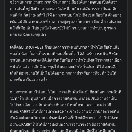
จริงๆเป็น พวกเราสามารถ ที่จะลดการเสี่ยงได้หลายๆแบบ เป็นต้นว่า
การเล่นทั้งคู่ ฝั่งที่ราคาต่อรอง ไม่เหมือนกัน แม้มันบรรจบ กันพอดิบ
พอดี มันก็สร้างผลกำไรให้ พวกเราแบบ นึกไม่ถึง เช่นเดียวกัน ตัวอย่าง
เช่น แม้เปิดมาหนแรกที่ ราคารองสูงๆ และก็พวกเราเลือกที่ จะเล่นรอง
แล้วก็เมื่อเล่น ไปครู่หนึ่ง ใหญ่ๆยังไม่มี กระบวนการ ทำประตู ราคา
ย่อมลด น้อยลงอยู่แล้ว
เคล็ดลับแทงUFABET ด้วยเหตุว่าการพนันกับราคา ที่ทำให้เสียเงินเสีย
ทองไปน้อย ก็เลยเป็นราคาที่ยอดเยี่ยมก็ว่าได้สำหรับการพนัน ซึ่งนับ
ว่าเป็นแนวทางแทง ที่ดีเลิศสำหรับเพื่อ การทำเงินถึงแม้ว่าพวกเราเลือก
พนันไปแล้วจะเสียเงินลงทุนไป แต่ว่าจะเสียไปในอัตราที่ไม่ สูงเหลือ
เกินก็ย่อมจะก่อให้เป็นไปได้อย่างมากกว่าสำหรับการที่จะทำเงินให้
มากขึ้นมาในแต่ละครั้ง
จากการพนันลงไป และก็ในการวางเดิมพันที่จะจำต้องเลือกการพนันที่
ไม่ทำให้ เสียทุนสำหรับเพื่อการวางเดิมพัน มากจนเกินความจำเป็น
ไม่ว่าจะเลือกวางเดิมพันด้วยต้นแบบไหนก็ตาม เพราะเหตุว่า วิธี
แทงUFABET มิได้มีการเฉพาะเฉพาะเจาะจง ว่าพวกเราน่าจะวางเดิม
พันด้วยต้นแบบใด แบบอย่างหนึ่ง หรือเว็บไซต์ที่พวกเราเข้า ไปใช้งาน
อย่างUFABET ก็มิได้มีการบังคับพวกเราว่าน่าจะจำ ต้องวางเดิมพัน
ต้นแบบไหน เนื่องจากว่าแต่ละแบบมี ส่วนดีส่วนเสียที่ไม่เหมือนกัน