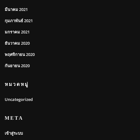
มีนาคม 2021
กุมภาพันธ์ 2021
มกราคม 2021
ธันวาคม 2020
พฤศจิกายน 2020
กันยายน 2020
หมวดหมู่
Uncategorized
META
เข้าสู่ระบบ