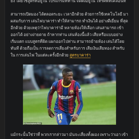
ยิ่ง โดยใช้สูตรที่อยู่ใน โปรแกรมที่ท่าน จัดตั้งอยู่ใน โทรศัพท์เคลื่อนที่
สามารถเปิดมอง ได้ตลอดระยะ เวลาอีกด้วย ด้วยการใช้เทคโนโลยี มา
ผสมกับการ เล่นไพ่บาคาร่า ทำให้สามารถ ทำเงินได้ อย่างดีเยี่ยม ที่สุด
อีกด้วย ด้วยเหตุว่าไพ่บาคาร่ามี หลายห้องให้เลือก เล่นสามารถ เข้า
ออกได้ อย่างง่ายดาย ถ้าหากท่าน เล่นห้องนี้แล้ว เสียหรือแบบอย่าง
เริ่มแตก แบบสูตรที่ผิด แผกออกไปท่าน สามารถย้ายห้อง เล่นได้โดย
ทันที ด้วยถือเป็น การลดการเสี่ยงสำหรับการ เสียเงินเสียทอง สำหรับ
ใน การเล่นไพ่ ในแต่ละครั้งอีกด้วย
สูตรบาคาร่า
แม้กระนั้นใช่ว่าที่ พวกเรากล่าวมา มันจะเสี่ยงทั้งผอง เพราะว่าเอา เข้า