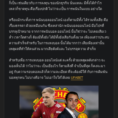
ก็เป็น เช่นเดียวกับ การลงทุน ของนักธุรกิจ นั่นแหละ มีทั้งได้กำไร
เหลวก็ขาดทุน คือเรื่องปกติ ไม่ว่าจะเป็น การพนันในแบบ อย่างใด
หรือแม้กระทั้งการ พนันบอลออนไลน์ เองก็ตามมีทั้ง ได้รวมทั้งเสีย คือ
เรื่องธรรดา ด้วยเหมือนกัน ซึ่งเหล่านัก พนันบอลออนไลน์ มือโปรที่
บรรลุเป้าหมาย จากการพนันบอล ออนไลน์ นั้นใช่ว่าจะ ไม่เคยเสียเว
ล่ำ เวลาใดต่างก็ ต้องมีทั้งยัง ได้มีทั้งยังเสียกันทั้งมวล เพียงแต่ว่าประสบ
ความสำเร็จสำหรับ ในการแทงบอล นั้นได้มากกว่า เสียเพียงเท่านั้น
เหตุผลที่ทำให้คนส่วน มากเสียตังค์และ ไม่บรรลุความ สำเร็จ
สำหรับเพื่อ การแทงบอล ออนไลน์แต่ ละครั้ง ด้วยเหตุผลดังกล่าว จะ
มองเห็นได้ ว่าไม่ว่าจะ เป็นเยี่ยงไร ก็ตามสิ่งที่ จำเป็นที่สุด ก็คงจะมา
อยู่ กับความรอบคอลแล้วก็ความละเอียด ที่จะต้องมีให้ กับการเดิมพัน
บอลทุกหน ไม่บางทีอาจ ไม่เอาใจใส่ได้เลย
UFABET