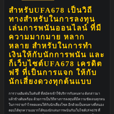
สำหรับUFA678 เป็นวิถี
ทางสำหรับในการลงทุน
เล่นการพนันออนไลน์ ที่มี
ความมากมาย หลาก
หลาย สำหรับในการทำ
เงินให้กับนักการพนัน และ
ก็เว็บไซต์UFA678 เครดิต
ฟรี ที่เป็นการแจก ให้กับ
นักเสี่ยงดวงทุกต้นแบบ
การวางเดิมพันในทันที ที่สมัครเข้าใช้บริการกับหนทาง ดังกล่าวมา
แล้วข้างต้นพร้อม ด้วยการเป็นวิถีทางการลงทุนที่มีความชัดเจนทุกหน
ในการจ่ายกำไรทดแทนให้กับนักเสี่ยงโชค อีกด้วยเป็นหนทางที่สนอง
ตอบได้ทุกความอยากได้ของนักเล่นการพนันกับเว็บไซต์UFA678 ที่