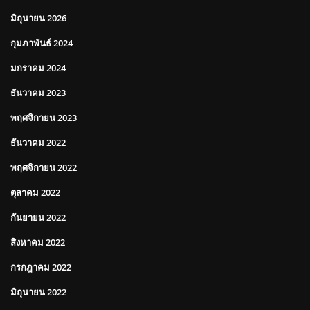
มิถุนายน 2026
กุมภาพันธ์ 2024
มกราคม 2024
ธันวาคม 2023
พฤศจิกายน 2023
ธันวาคม 2022
พฤศจิกายน 2022
ตุลาคม 2022
กันยายน 2022
สิงหาคม 2022
กรกฎาคม 2022
มิถุนายน 2022