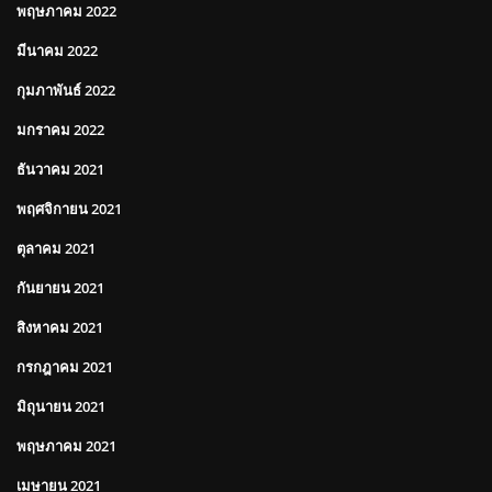
พฤษภาคม 2022
มีนาคม 2022
กุมภาพันธ์ 2022
มกราคม 2022
ธันวาคม 2021
พฤศจิกายน 2021
ตุลาคม 2021
กันยายน 2021
สิงหาคม 2021
กรกฎาคม 2021
มิถุนายน 2021
พฤษภาคม 2021
เมษายน 2021