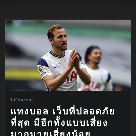
ไม่มีหมวดหมู่
แทงบอล เว็บที่ปลอดภัย
ที่สุด มีอีกทั้งแบบเสี่ยง
มากมายเสี่ยงน้อย