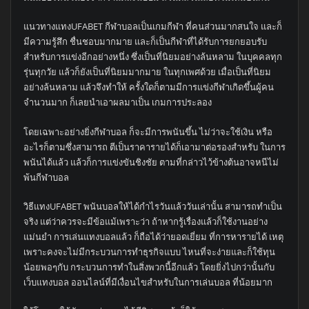
แนวทางแทงUFABET กีฬาบอลเป็นเกมกีฬา ที่คนส่วนมากสนใจ และก็
มีความรู้สึก ชื่นชอบมากมาย และก็เป็นกีฬาที่ได้รับการยกยอบรับ
สำหรับการแข่งอีกอย่างหนึ่ง ซึ่งเป็นที่นิยมอย่างล้นหลาม ในบุคคลทุก
รุ่นทุกวัย แล้วก็ยังเป็นที่นิยมมากมาย ในทุกเพศด้วย เมื่อเป็นที่นิยม
อย่างล้นหลาม แล้วจึงทำให้ ครั้งใดก็ตามมีการแข่งกีฬาเกิดขึ้นผู้คน
จำนวนมาก ก็เลยนำเอาผลมาเป็น เกมการประลอง
โดยเฉพาะอย่างยิ่งกีฬาบอล ก็จะมีการพนันขึ้น ไม่ว่าจะใช้เงิน หรือ
อะไรก็ตามซึ่งสามารถ ตีเป็นราคารายได้ก็เอามาต่อรองสำหรับ ในการ
พนันได้แล้ว แล้วก็การแข่งขันชิงชัย ตามที่กล่าวไว้ข้างต้นอาจหนีไม่
พ้นกีฬาบอล
วิธีแทงUFABET พนันบอลให้ได้กำไรวันแล้ววันเล่านั้น สามารถทำเป็น
จริง แต่ว่าควรจะมีข้อแม้เพราะว่า ถ้าหากรู้เรื่องแล้วก็ใช้งานอย่าง
แม่นยำ การเล่นแทงบอลแล้ว ก็ถือได้ว่ายอดเยี่ยม ที่การหารายได้ เหตุ
เพราะคงจะไม่มีกระบวนการทำธุรกิจแบบ ไหนที่จะง่ายและก็ใช้ทุน
น้อยพอๆกับ กระบวนการทำในสิ่งพวกนี้อีกแล้ว โดยยิ่งไปกว่านั้นกับ
เว็บแทงบอล ออนไลน์ที่มีเงื่อนไขสำหรับในการเล่นบอล ที่น้อยมาก