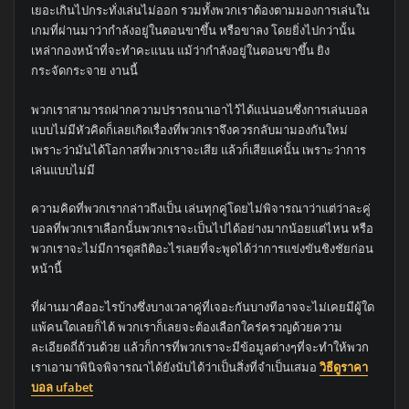
เยอะเกินไปกระทั่งเล่นไม่ออก รวมทั้งพวกเราต้องตามมองการเล่นใน
เกมที่ผ่านมาว่ากำลังอยู่ในตอนขาขึ้น หรือขาลง โดยยิ่งไปกว่านั้น
เหล่ากองหน้าที่จะทำคะแนน แม้ว่ากำลังอยู่ในตอนขาขึ้น ยิง
กระจัดกระจาย งานนี้
พวกเราสามารถฝากความปรารถนาเอาไว้ได้แน่นอนซึ่งการเล่นบอล
แบบไม่มีหัวคิดก็เลยเกิดเรื่องที่พวกเราจึงควรกลับมามองกันใหม่
เพราะว่ามันได้โอกาสที่พวกเราจะเสีย แล้วก็เสียแค่นั้น เพราะว่าการ
เล่นแบบไม่มี
ความคิดที่พวกเรากล่าวถึงเป็น เล่นทุกคู่โดยไม่พิจารณาว่าแต่ว่าละคู่
บอลที่พวกเราเลือกนั้นพวกเราจะเป็นไปได้อย่างมากน้อยแต่ไหน หรือ
พวกเราจะไม่มีการดูสถิติอะไรเลยที่จะพูดได้ว่าการแข่งขันชิงชัยก่อน
หน้านี้
ที่ผ่านมาคืออะไรบ้างซึ่งบางเวลาคู่ที่เจอะกันบางทีอาจจะไม่เคยมีผู้ใด
แพ้คนใดเลยก็ได้ พวกเราก็เลยจะต้องเลือกใคร่ครวญด้วยความ
ละเอียดถี่ถ้วนด้วย แล้วก็การที่พวกเราจะมีข้อมูลต่างๆที่จะทำให้พวก
เราเอามาพินิจพิจารณาได้ยังนับได้ว่าเป็นสิ่งที่จำเป็นเสมอ
วิธีดูราคา
บอล ufabet