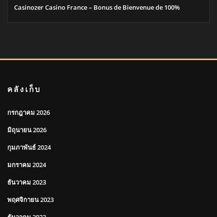
Casinozer Casino France – Bonus de Bienvenue de 100%
คลังเก็บ
กรกฎาคม 2026
มิถุนายน 2026
กุมภาพันธ์ 2024
มกราคม 2024
ธันวาคม 2023
พฤศจิกายน 2023