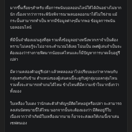
มากขึ้นเรื่อยๆสำหรับ เพื่อการพนันบอลออนไลน์ให้ได้เงินอย่างไม่ยาก
นัก เนื่องจากว่าการจะพินิจพิจารณาผลบอลออกมาได้ไม่ใช่ง่าย แม้
กระนั้นสามารถทำเป็น หากมีข้อมูลต่างๆมี่มากพอ ข้อมูลการพนัน
บอลออนไลน์
ที่มีนั้นจำต้องแม่นสูงที่สุด รวมทั้งข้อมูลอย่างหนึ่งพวกเราจำเป็นต้อง
ทราบ ไม่เคยรู้จะไม่อาจจะคำนวณได้เลย โน่นเป็น เพศผู้เล่นจำเป็นจะ
ต้องมองว่าร่างกายฟิตมากน้อยแค่ไหนและก็มีปัญหาการบาดเจ็บอยู่รึ
เปล่า
มีความคล่องตัวอยู่รึเปล่า แล้วทดลองเอาไปเปรียบมองว่าหากพบกับ
กลุ่มตรงกันข้าม ตำแหน่งของผู้เล่นคนนี้จะดูกับคู่กลุ่มบอลกลุ่มไหน
รวมทั้งจะสามารถทำเกมได้ไหม ข้างไหนที่มีความเข้าใจมากยิ่งกว่า
ทั้งมอง
ใบเหลือง ใบแดง ว่านักเตะตัวสำคัญๆมีติดโทษอยู่หรือเปล่า จะสามารถ
ลงเล่นนัดหมายนี้ได้ไหม นอกจากนั้นจะต้องมองว่า มีติดอยู่กี่ใบ
เนื่องจากว่าถ้าเกิดมีใบเหลืองมากมาย ก็อาจจะส่งผลให้เกมนี้เขาเล่น
เซฟตนเอง