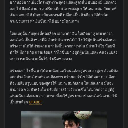
มากน้อยมากเพียงใด เหตุเพราะสูตร แต่ละสูตรนั้น มันย่อมมี แตกต่าง
ออกไป ถึงแม้สามารถ เปรียบเทียบ เอาของสูตร ให้เหมาะสม กับเกมที่
เปิด ออกมาได้ มันจะเป็นหนทางที่ เปลี่ยนเป็น ตัวเลือก ให้กำเนิด
กระบวนการ ทำเงินขึ้นมาได้ อย่างมีคุณภาพ
โดยเหตุนั้น กับสูตรที่คุณเลือก เอามาทำเงิน ให้เกิดมา สูตรบาคาร่า
ออนไลน์ เป็นตัวช่วยที่ดี สำหรับใน การได้กำไร ให้ผู้พนันสร้างจังหวะ
สร้าง รายได้ให้ ง่ายดาย มากยิ่งขึ้น จากการพนัน มีส่วนไม่ใช่ น้อยที่
ทำให้ มีการเกิด การผลิตผล กำไรขึ้นมา อยู่ที่ผู้พนันแต่ละ คนจะแปลง
แบบการพนัน พวกนั้นให้ กำเนิดช่องทาง
สร้างผลกำไรขึ้น มาได้มากน้อยแค่ไหนแต่ละสูตร แต่ละสูตร ล้วนมีข้อ
แตกต่าง ถ้าคนไหนกัน แน่ต้องการ สร้างผลกำไร ให้เกิดมา การเลือก
ที่จะเปลี่ยนรูปแบบ ของสูตรให้ เหมาะสมกับเกม ในแต่ละเกม มันจะ
สามารถ ช่วยสำหรับใน ปรับมีการสร้างจังหวะขึ้น ได้มากกว่า อยู่ที่ผู้
เล่นพนัน แต่ละคนว่าสามารถ ที่จะใช้สูตร บาคาร่าออนไลน์ เอามาใช้
เป็นตัวเลือก
UFABET