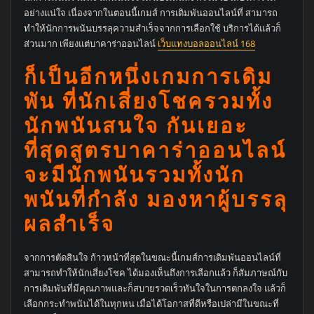
อย่างแน่ใจ เนื่องจากในตอนนี้เกมส์ การเดิมพันออนไลน์ที่ สามารถ
ทำให้นักการพนันบรรลุความสำเร็จจากการเลือกใช้ บริการได้แล้วก็
ส่วนมาก เพียงแต่บาคาร่าออนไลน์
เว็บแทงบอลออนไลน์ 168
ก็เป็นอีกหนึ่งเกมการเดิม
พัน ที่นักเสี่ยงโชครวมทั้ง
นักพนันสนใจ กันเยอะ
ที่สุดสูตรบาคาร่าออนไลน์
จะมีนักพนันรวมทั้งนัก
พนันที่กำลัง มองหาผู้บรรลุ
ผลสำเร็จ
จากการตัดสินใจ ก้าวหน้าที่สุดในขณะนี้เกมส์การเดิมพันออนไลน์ที่
สามารถทำให้นักเสี่ยงโชค ได้มองเห็นถึงการเลือกแล้ว ก็สัมภาษณ์กับ
การเดิมพันที่มีคุณภาพและก็สบายรวดเร็วทันใจในการตกลงใจ แล้วก็
เลือกกระทำพนันได้ในทุกหน เมื่อได้โอกาสที่ดีหรือเปล่ามีในขณะที่