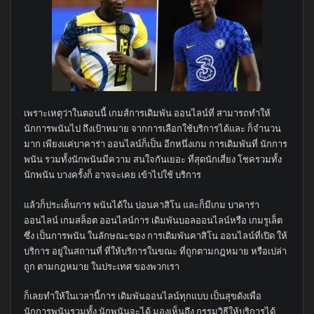
เพราะเหตุว่าในตอนนี้ เกมส์การเดิมพัน ออนไลน์ที่ สามารถทำให้
นักการพนันไป ถึงเป้าหมาย จากการเลือกใช้บริการได้และ ก็จำนวน
มาก เพียงแค่บาคาร่า ออนไลน์ก็เป็น อีกหนึ่งเกม การเดิมพันที่ นักการ
พนัน รวมทั้งนักพนันมีความ สนใจกันเยอะ ที่สุดนักเสี่ยง โชครวมทั้ง
นักพนัน บางครั้งก็ อาจจะเคย เข้าไปใช้ บริการ
แล้วก็ประเด็นการ พนันได้ใน บ่อนคาสิโน และก็มีเกม บาคาร่า
ออนไลน์ เกมสล็อต ออนไลน์การ เดิมพันบอลออนไลน์หรือ เกมรูเล็ต
ซึ่ง เป็นการพนัน ในลักษณะของ การเดิมพันคาสิโน ออนไลน์ที่เปิด ให้
บริการ อยู่ในสถานที่ ที่ให้บริการในขณะ ที่ถูกตามกฎหมาย หรือเปล่า
ถูก ตามกฎหมาย ในประเทศ ของพวกเรา
ก็เลยทำให้ในเวลานี้การ เดิมพันออนไลน์ทุกแบบ เป็นสุขดังเพื่อ
นักการพนันรวมทั้ง นักพนันจะได้ มองเห็นถึง กรรมวิธีให้บริการได้