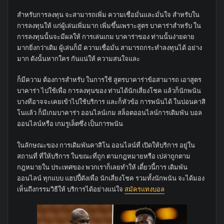
สำหรับการลงทุน จะสามารถเพิ่ม ความเชื่อมั่นและมั่นใจ สำหรับใน
การลงทุนให้ แก่ผู้เล่นเพิ่มมาก เพิ่มขึ้นเพราะสูตร บาคาร่าสำหรับ ใน
การลงทุนนั้นจะมีผลให้ การเล่นเกม บาคาร่าของ ท่านนั้นง่ายดาย
มากยิ่งกว่าเดิม ผู้เล่นก็มี ความเชื่อมั่น สามารถกระทำลงทุนได้ อย่าง
มาก ดังนั้นหากใคร กันแน่ให้ ความสนใจและ
ก็มีความ ต้องการสำหรับ ในการใช้ สูตรบาคาร่าข้อสามารถ เอาสูตร
บาคาร่า ไปใช้เพื่อ การลงทุนของ ท่านได้นักเสี่ยงโชค แล้วก็นักพนัน
บางทีอาจจะเคยเข้าไปใช้บริการ และก็หัวข้อ การพนันได้ ในบ่อนคาสิ
โนแล้ว ก็มีเกมบาคาร่า ออนไลน์เกม สล็อตออนไลน์การเดิมพัน บอล
ออนไลน์หรือ เกมรูเล็ตซึ่ง เป็นการพนัน
ในลักษณะของ การเดิมพันคาสิโน ออนไลน์ที่ เปิดให้บริการ อยู่ใน
สถานที่ ที่ให้บริการ ในขณะที่ถูก ตามกฎหมายหรือ เปล่าถูกตาม
กฎหมายใน ประเทศของ พวกเราก็เลยทำให้ เดี๋ยวนี้การ เดิมพัน
ออนไลน์ ทุกแบบ แฮปปี้ดังเพื่อ นักเสี่ยงโชค รวมทั้งนักพนัน จะได้มอง
เห็นถึงกรรมวิธีให้ บริการได้อย่างแน่ใจ
สมัครแทงบอล