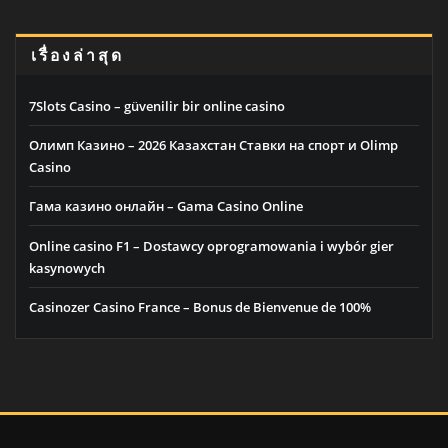
เรื่องล่าสุด
7Slots Casino – güvenilir bir online casino
Олимп Казино – 2026 Казахстан Ставки на спорт и Olimp
Casino
Гама казино онлайн – Gama Casino Online
Online casino F1 – Dostawcy oprogramowania i wybór gier
kasynowych
Casinozer Casino France – Bonus de Bienvenue de 100%