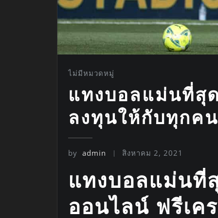
ไม่มีหมวดหมู่
แทงบอลแม่นที่สุ
ลงทุนให้กับทุกค
by
admin
สิงหาคม 2, 2021
แทงบอลแม่นที่ส
ออนไลน์ ฟรีเคร