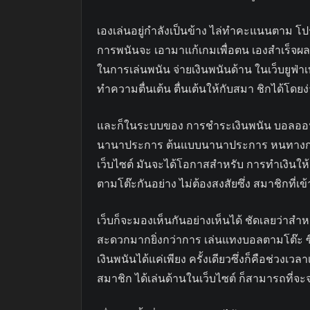
เองเล่นอยู่กำลังเป็นข้าง ไล่ทำคะแนนตาม โปร
การพนันจะ เอามาแก้เกมเพื่อตน เองสำเร็จผล
ในการเล่นพนัน จ่ายเงินพนันด้าน ในเว็บยูฟ่าเบ
ทำความตื่นเต้น ตื่นเต้นให้กับสมา ชิกได้โดยง
และก็ในระบบของ การชำระเงินพนัน บอลออนไล
นานาประการ ต้นแบบนานาประการ หนทางการ
เว็บไซต์ มันจะได้โอกาสสำหรับ การทำเงินให้
ตามโต๊ะกันอย่าง ไม่ต้องสงสัยซึ่ง สมาชิกที่เ
เว็บก็จะมองเห็นกันอย่างเห็นได้ ชัดเลยว่าส
สะดวกมากยิ่งกว่าการ เล่นแทงบอลตามโต๊ะ ซ
เงินพนันได้แค่เพียง ครั้งเดียวซึ่งก็คือช่วงเวล
สมาชิก ได้เล่นด้านในเว็บไซต์ ก็สามารถที่จะจ