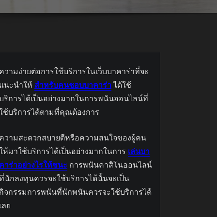
ความง่ายต่อการใช้บริการในเว็บบาคาร่าที่จะ
แนะนำให้
สำหรับคนชอบบาคาร่า
ได้ใช้
บริการได้เป็นอย่างมากในการพนันออนไลน์ที่
ใช้บริการได้ตามที่คุณต้องการ
ความสะดวกสบายดีหรือความสนใจของผู้คน
ให้มาใช้บริการได้เป็นอย่างมากในการ
เล่นบา
คาร่าอย่างไรให้ชนะ
การพนันคาสิโนออนไลน์
ที่นักลงทุนควรจะใช้บริการได้นั้นจะเป็น
กิจกรรมการพนันที่นักพนันควรจะใช้บริการได้
เลย