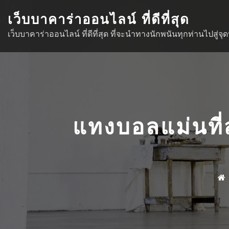
Skip
เว็บบาคาร่าออนไลน์ ที่ดีที่สุด
to
เว็บบาคาร่าออนไลน์ ที่ดีที่สุด ที่จะนำทางนักพนันทุกท่านไปสู่จ
content
แทงบอลแม่นที่ส