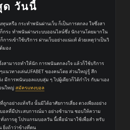
ด​ วันนี้
ลงทุนหรือ กระทำพนันผ่านเว็บ ก็เป็นการตกลง ใจซึ่งสา
ล้วก็กระ ทำพนันผ่านระบบออนไลน์ซึ่ง นักงานโดยมากใน
การเข้าใช้บริการ ผ่านเว็บอย่างแน่แท้ ด้วยเหตุว่าเป็นวิ
ได้มอง
ึ่งสามารถทำให้นัก การพนันตกลงใจ แล้วก็ใช้บริการ
ต่างๆแนวทางเล่นUFABET ของคนโดย ส่วนใหญ่รู้ สึก
ง มีการพนันบอลแบบสุ่ม ๆ ไปผู้เดียวก็ได้กำไร กับมาเอง
ส่วนใหญ่
สมัครแทงบอล
ี่ถูกอย่างแท้จริง นั้นมิได้อาศัยการเสี่ยง ดวงเพียงอย่าง
นัน บอลที่มีประสบการณ์มา อย่างช้านาน ชอบให้ความ
ทั่งการดู โปรแกรมบอลวัน นี้เพื่อนำมาใช้เพื่อสำ หรับ
ยิ่งถ้าว่าข้างที่ตน