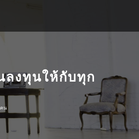
นลงทุนให้กับทุก
กคน