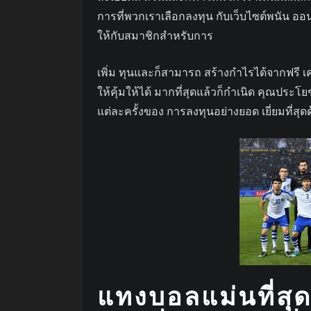
การที่พวกเราเลือกลงทุน กับเว็บไซต์พนัน ออนไลน์
ให้กับสมาชิกสำหรับการ
เพิ่ม ทุนและก็สามารถ สร้างกำไรได้จากฟรี เคร
ให้คุ้มให้ได้ มากที่สุดแล้วก็กำเนิด คุณปร
แต่ละครั้งของ การลงทุนอย่างยอด เยี่ยมที่สุด
แทงบอลแม่นที่สุ