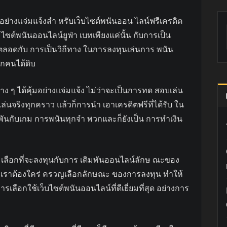
ุด อย่างแจ่มแจ้งสำ หรับเว็บไซต์พนันออน ไลน์ฟรีเครดิต
ซต์พนันออนไลน์ยูฟ่า เบทเพียงแค่นั้น กับการเป็น
ตลอดกับ การเป็นวิถีทาง ในการลงทุนเล่นการ พนัน
ุกคนได้ดิบ
ต่าง ๆ ได้คุ้มอย่างแจ่มแจ้ง ไม่ว่าจะเป็นการทด สอบเล่น
่นจริงทุกคราว แล้วก็การนำ เอาเครดิตฟรีที่ได้รับ ใน
ดิมพันกับเกม การพนันทุกจำ พวกและก็ยังเป็น การทำเงิน
 เลือกที่จะลงทุนกับการ เดิมพันออนไลน์ลักษ ณะของ
วกเราต้องใคร่ ครวญเลือกลักษณะ ของการลงทุน ทำให้
ือกใช้เว็บไซต์พนันออนไลน์ที่ดีเยี่ยมที่สุด อย่างการ