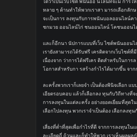
ได้ว่าเป็นเว็บไซต์ พนันออ นไลน์ที่จะมี การใ
หลาย ๆ ด้านทำให้พวกเราสา มารถเลือกลัก
จะเป็นการ ลงทุนกับการพนันบอลออนไลน์คา 
ชกมวย ออนไลน์ไก่ ชนออนไลน์ โคชนออนไ
และก็อีกนา นัปการแบบที่เว็บ ไซต์พนันออนไล
เรายังสามารถได้รับฟรี เครดิตจากเว็บไซต์ที่ม
เนื่องจาก ว่าการได้ฟรีเคร ดิตสำหรับในการล ง
โอกาสสำหรับกา รสร้างกำไรได้มากขึ้น จาก
ละครั้งพวกเราก็เลยจำ เป็นต้องพินิจเลือก แบ
เอียดรอบคอบ แล้วก็เลือกลง ทุนกับวิถีทางท
การลงทุนในแต่ละครั้ง อย่างยอดเยี่ยมที่สุดใ
เลือกไปลงทุน พวกเราจำเป็นต้อง เลือกลงทุน
เสี่ยงที่ต่ำที่สุดเพื่อกำไรที่ดี จากการลงทุนใ
ละเอียดถี่ ถ้วนและก็ทำให้พวก เราเห็นผลผลก