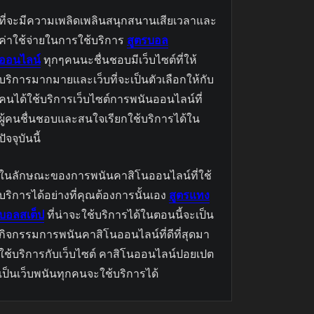
ที่จะมีความเพลิดเพลินสนุกสนานเสียเวลาและ
ค่าใช้จ่ายในการใช้บริการ
สูตรบอล
ออนไลน์
ทุกๆคนนะชื่นชอบมีเว็บไซต์ที่ให้
บริการมากมายและเว็บที่จะเป็นตัวเลือกให้กับ
คนได้ใช้บริการเว็บไซต์การพนันออนไลน์ที่
ผู้คนชื่นชอบและสนใจเรียกใช้บริการได้ใน
ปัจจุบันนี้
ในลักษณะของการพนันคาสิโนออนไลน์ที่ใช้
บริการได้อย่างที่คุณต้องการนั้นเอง
สูตรแทง
บอลสเต็ป
ที่น่าจะใช้บริการได้ในตอนนี้จะเป็น
กิจกรรมการพนันคาสิโนออนไลน์ที่ดีที่สุดมา
ใช้บริการกับเว็บไซต์ คาสิโนออนไลน์ปอยเปต
เป็นเว็บพนันทุกคนจะใช้บริการได้