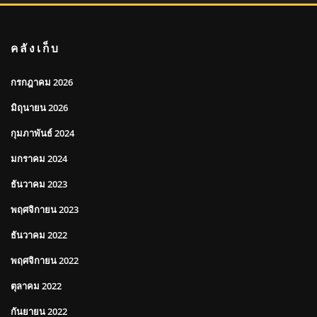
คลังเก็บ
กรกฎาคม 2026
มิถุนายน 2026
กุมภาพันธ์ 2024
มกราคม 2024
ธันวาคม 2023
พฤศจิกายน 2023
ธันวาคม 2022
พฤศจิกายน 2022
ตุลาคม 2022
กันยายน 2022