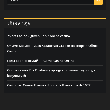
เรื่องล่าสุด
7Slots Casino – güvenilir bir online casino
Олимп Казино – 2026 Казахстан Ставки на спорт и Olimp
Casino
Гама казино онлайн – Gama Casino Online
Online casino F1 – Dostawcy oprogramowania i wybór gier
kasynowych
Casinozer Casino France – Bonus de Bienvenue de 100%