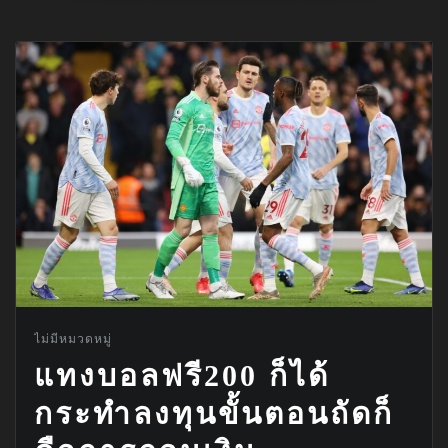
ไม่มีหมวดหมู่
แทงบอลฟรี200 ก็ได้
กระทำลงทุนขั้นตอนถัดก็