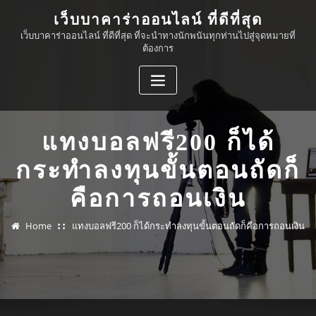
Skip
เว็บบาคาร่าออนไลน์ ที่ดีที่สุด
to
เว็บบาคาร่าออนไลน์ ที่ดีที่สุด ที่จะนำทางนักพนันทุกท่านไปสู่จุดหมายที่
content
ต้องการ
แทงบอลฟรี200 ก็ได้
กระทำลงทุนขั้นตอนถัดก็
คือการถอนเงิน
Home
แทงบอลฟรี200 ก็ได้กระทำลงทุนขั้นตอนถัดก็คือการถอนเงิน