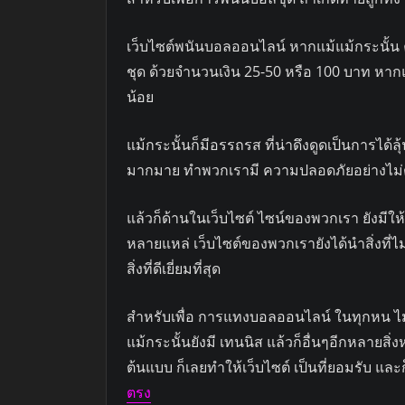
เว็บไซต์พนันบอลออนไลน์ หากแม้แม้กระนั้น 
ชุด ด้วยจำนวนเงิน 25-50 หรือ 100 บาท หากแม
น้อย
แม้กระนั้นก็มีอรรถรส ที่น่าดึงดูดเป็นการได้ลุ
มากมาย ทำพวกเรามี ความปลอดภัยอย่างไม่ต้
แล้วก็ด้านในเว็บไซต์ ไซน์ของพวกเรา ยังมีให้บ
หลายแหล่ เว็บไซต์ของพวกเรายังได้นำสิ่งที่ไม
สิ่งที่ดีเยี่ยมที่สุด
สำหรับเพื่อ การแทงบอลออนไลน์ ในทุกหน ไม่
แม้กระนั้นยังมี เทนนิส แล้วก็อื่นๆอีกหลายสิ
ต้นแบบ ก็เลยทำให้เว็บไซต์ เป็นที่ยอมรับ แ
ตรง