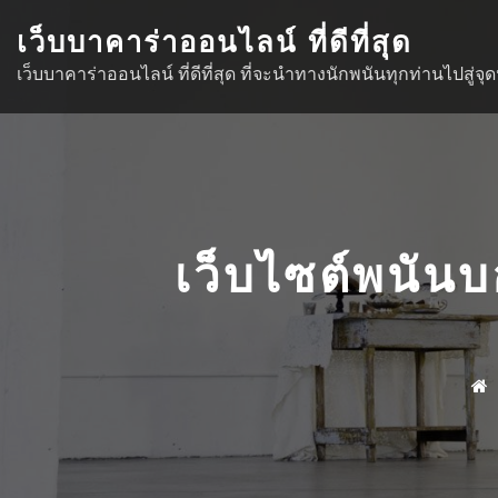
Skip
เว็บบาคาร่าออนไลน์ ที่ดีที่สุด
to
เว็บบาคาร่าออนไลน์ ที่ดีที่สุด ที่จะนำทางนักพนันทุกท่านไปสู่จ
content
เว็บไซต์พนันบอ