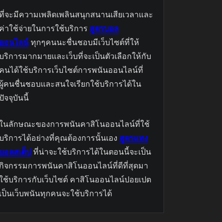
ที่จะมีความเพลิดเพลินสนุกสนานเสียเวลาและ
ค่าใช้จ่ายในการใช้บริการ
สูตรบอล
ออนไลน์
ทุกๆคนนะชื่นชอบมีเว็บไซต์ที่ให้
บริการมากมายและเว็บที่จะเป็นตัวเลือกให้กับ
คนได้ใช้บริการเว็บไซต์การพนันออนไลน์ที่
ผู้คนชื่นชอบและสนใจเรียกใช้บริการได้ใน
ปัจจุบันนี้
ในลักษณะของการพนันคาสิโนออนไลน์ที่ใช้
บริการได้อย่างที่คุณต้องการนั้นเอง
สูตรแทง
บอลสเต็ป
ที่น่าจะใช้บริการได้ในตอนนี้จะเป็น
กิจกรรมการพนันคาสิโนออนไลน์ที่ดีที่สุดมา
ใช้บริการกับเว็บไซต์ คาสิโนออนไลน์ปอยเปต
เป็นเว็บพนันทุกคนจะใช้บริการได้