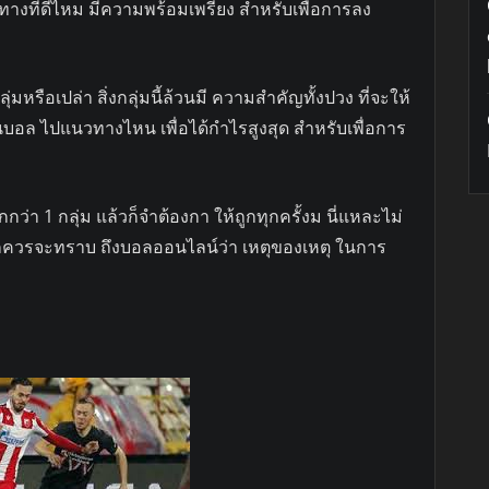
างที่ดีไหม มีความพร้อมเพรียง สำหรับเพื่อการลง
่มหรือเปล่า สิ่งกลุ่มนี้ล้วนมี ความสำคัญทั้งปวง ที่จะให้
บอล ไปแนวทางไหน เพื่อได้กำไรสูงสุด สำหรับเพื่อการ
า 1 กลุ่ม แล้วก็จำต้องกา ให้ถูกทุกครั้งม นี่แหละไม่
ก็ควรจะทราบ ถึงบอลออนไลน์ว่า เหตุของเหตุ ในการ