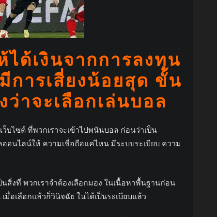
ให้ได้เงินจากการลงทุน
มีการเสี่ยงน้อยสุด ขั้น
ว่าจะเลือกเล่นบอล
ะเว็บไซต์ ที่พวกเราจะเข้าไปพนันบอล ก่อนว่าเป็น
ันบอลออนไลน์ให้ ความเชื่อถือแค่ไหน มีระบบระเบียบ ความ
ป็นสิ่งที่ พวกเราจำต้องเลือกมอง ในเนื้อหาพื้นฐานก่อน
้ เมื่อเลือกแล้วก็วินิจฉัย ในได้เป็นระเบียบแล้ว