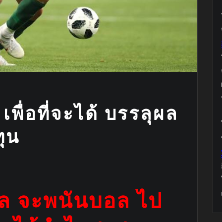
พื่อที่จะได้ บรรลุผล
ทุน
อล จะพนันบอล ไป