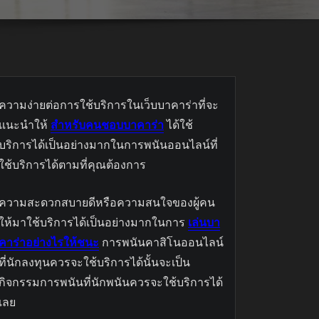
ความง่ายต่อการใช้บริการในเว็บบาคาร่าที่จะ
แนะนำให้
สำหรับคนชอบบาคาร่า
ได้ใช้
บริการได้เป็นอย่างมากในการพนันออนไลน์ที่
ใช้บริการได้ตามที่คุณต้องการ
ความสะดวกสบายดีหรือความสนใจของผู้คน
ให้มาใช้บริการได้เป็นอย่างมากในการ
เล่นบา
คาร่าอย่างไรให้ชนะ
การพนันคาสิโนออนไลน์
ที่นักลงทุนควรจะใช้บริการได้นั้นจะเป็น
กิจกรรมการพนันที่นักพนันควรจะใช้บริการได้
เลย