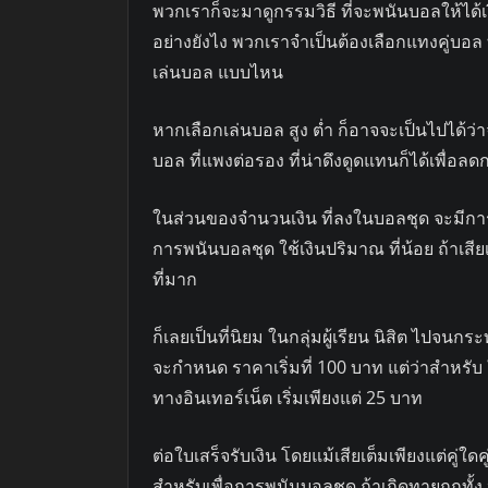
พวกเราก็จะมาดูกรรมวิธี ที่จะพนันบอลให้ได้
อย่างยังไง พวกเราจำเป็นต้องเลือกแทงคู่บอล ท
เล่นบอล แบบไหน
หากเลือกเล่นบอล สูง ต่ำ ก็อาจจะเป็นไปได้ว่
บอล ที่แพงต่อรอง ที่น่าดึงดูดแทนก็ได้เพื่อลด
ในส่วนของจำนวนเงิน ที่ลงในบอลชุด จะมีการค
การพนันบอลชุด ใช้เงินปริมาณ ที่น้อย ถ้าเสีย
ที่มาก
ก็เลยเป็นที่นิยม ในกลุ่มผู้เรียน นิสิต ไปจ
จะกำหนด ราคาเริ่มที่ 100 บาท แต่ว่าสำห
ทางอินเทอร์เน็ต เริ่มเพียงแต่ 25 บาท
ต่อใบเสร็จรับเงิน โดยแม้เสียเต็มเพียงแต่คู่ใดคู
สำหรับเพื่อการพนันบอลชุด ถ้าเกิดทายถูกทั้ง 