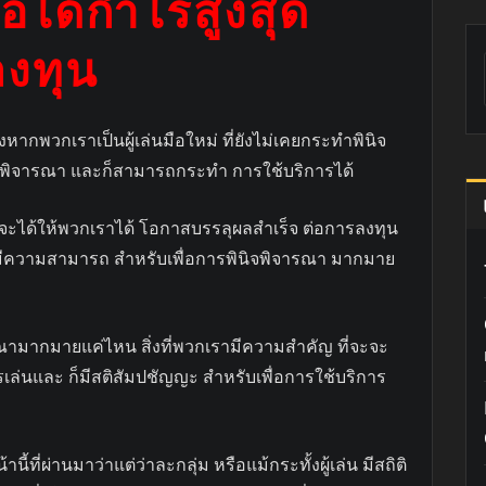
อได้กำไรสูงสุด
ลงทุน
งหากพวกเราเป็นผู้เล่นมือใหม่ ที่ยังไม่เคยกระทำพินิจ
พิจารณา และก็สามารถกระทำ การใช้บริการได้
ี่จะได้ให้พวกเราได้ โอกาสบรรลุผลสำเร็จ ต่อการลงทุน
ะมีความสามารถ สำหรับเพื่อการพินิจพิจารณา มากมาย
ณามากมายแค่ไหน สิ่งที่พวกเรามีความสำคัญ ที่จะจะ
เล่นและ ก็มีสติสัมปชัญญะ สำหรับเพื่อการใช้บริการ
นี้ที่ผ่านมาว่าแต่ว่าละกลุ่ม หรือแม้กระทั้งผู้เล่น มีสถิติ