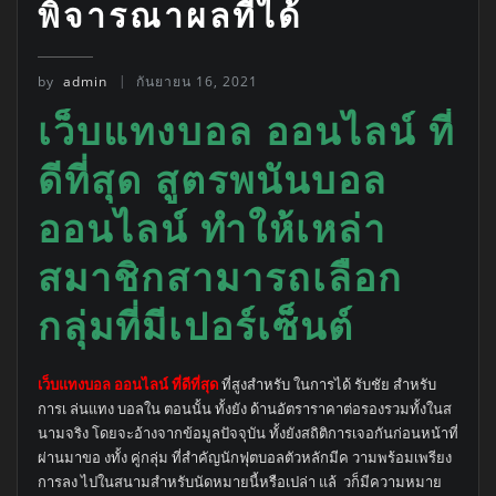
พิจารณาผลที่ได้
by
admin
กันยายน 16, 2021
เว็บแทงบอล ออนไลน์ ที่
ดีที่สุด สูตรพนันบอล
ออนไลน์ ทำให้เหล่า
สมาชิกสามารถเลือก
กลุ่มที่มีเปอร์เซ็นต์
เว็บแทงบอล ออนไลน์ ที่ดีที่สุด
ที่สูงสำหรับ ในการได้ รับชัย สำหรับ
การเ ล่นแทง บอลใน ตอนนั้น ทั้งยัง ด้านอัตราราคาต่อรองรวมทั้งในส
นามจริง โดยจะอ้างจากข้อมูลปัจจุบัน ทั้งยังสถิติการเจอกันก่อนหน้าที่
ผ่านมาขอ งทั้ง คู่กลุ่ม ที่สำคัญนักฟุตบอลตัวหลักมีค วามพร้อมเพรียง
การลง ไปในสนามสำหรับนัดหมายนี้หรือเปล่า แล้ วก็มีความหมาย