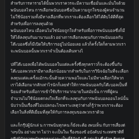
สำหรับการหารายได้นั้นพวกเราควรจะมีความเชื่อมั่นและมั่นใจด้วย
พนันบอลไหน การเลือกพนันบอลซึ่งเป็นความถูกใจของผู้คนจำนวน
ไม่ใช้น้อยรวมทั้งมีทางเลือกที่พวกเราจะต้องเลือกให้ได้ดิบได้ดีที่สุด
สำหรับเพื่อการลงทุนด้วย
พนันบอลไหน เมื่อคนไม่ใช่น้อยถูกใจสำหรับเพื่อการพนันบอลซึ่งก็มี
ให้ได้ลงทุนกันมานานแล้ว อย่างการเลือกลงทุนกับการพนันบอลกับ
โต๊ะบอลซึ่งก็มีเปิดให้บริการอยู่ไม่น้อยเลย แล้วก็ครั้งใดก็ตามพวกเรา
จะพนันบอลนั้นพวกเราจำเป็นต้องเดินทางไ
ปที่โต๊ะบอลเพื่อได้พนันบอลในแต่ละครั้งซึ่งทุกคราวก็จะต้องขึ้นกับ
โต๊ะบอลพวกเรามีทางเลือกน้อยมากสำหรับในการวินิจฉัยในที่จะเลือก
ลงทุนแต่ละครั้งแม้กระนั้นด้วยความพอใจและไม่มีทางเลือกให้พวก
เราได้เลือกมากสักเท่าไรนักก็เลยทำให้การพนันบอลกับโต๊ะบอลเป็นที่
นิยมสำหรับเพื่อการเข้าใช้บริการมากมายในสมัยนั้น การที่ผู้คน
จำนวนไม่ใช้น้อยตกลงใจเลือกที่จะลงทุนกับการพนันบอลออนไลน์นั้น
นับว่าเป็นเรื่องที่ไม่แปลกอะไรเพราะเหตุว่าต่างก็รู้ว่าพวกเราจะต้อง
เลือกในสิ่งที่ดีเยี่ยมที่สุดให้กับการลงทุนของพวกเราด้วย
และก็กรุ๊ปผู้นักเล่ น การพนันทุกคน ก็ยังจะต้อ งพบเห็น กับการเสี่ยงต่
างๆเป็น อย่างมาก ไม่ว่า จะเป็นในเ รื่องของข้ อบังคับป ระเทศชาติที่
กรุ๊ปผู้นักการพนันทุกคนน่าจะเป็นที่รู้จักกั นดี อยู่แล้ว ซึ่งสำห รับการ