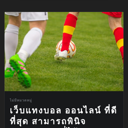
ไม่มีหมวดหมู่
เว็บแทงบอล ออนไลน์ ที่ดี
ที่สุด สามารถพินิจ