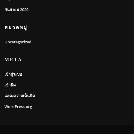
กันยายน 2020
หมวดหมู่
Uncategorized
META
เข้าสู่ระบบ
เข้าฟีด
แสดงความเห็นฟีด
WordPress.org