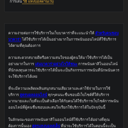
การเล่น
วิธี แทงบอลผ่านเว็บ
ความง่ายต่อการใช้บริการในเว็บบาคาร่าที่จะแนะนำให้
สำหรับคนชอบ
บาคาร่า
ได้ใช้บริการได้เป็นอย่างมากในการพนันออนไลน์ที่ใช้บริการ
ได้ตามที่คุณต้องการ
ความสะดวกสบายดีหรือความสนใจของผู้คนให้มาใช้บริการได้เป็น
อย่างมากในการ
เล่นบาคาร่าอย่างไรให้ชนะ
การพนันคาสิโนออนไลน์
ที่นักลงทุนควรจะใช้บริการได้นั้นจะเป็นกิจกรรมการพนันที่นักพนันควร
จะใช้บริการได้เลย
ที่จะมีความเพลิดเพลินสนุกสนานเสียเวลาและค่าใช้จ่ายในการใช้
บริการ
สูตรบอลออนไลน์
ทุกๆคนนะชื่นชอบมีเว็บไซต์ที่ให้บริการ
มากมายและเว็บที่จะเป็นตัวเลือกให้กับคนได้ใช้บริการเว็บไซต์การพนัน
ออนไลน์ที่ผู้คนชื่นชอบและสนใจเรียกใช้บริการได้ในปัจจุบันนี้
ในลักษณะของการพนันคาสิโนออนไลน์ที่ใช้บริการได้อย่างที่คุณ
ต้องการนั้นเอง
สูตรแทงบอลสเต็ป
ที่น่าจะใช้บริการได้ในตอนนี้จะเป็น