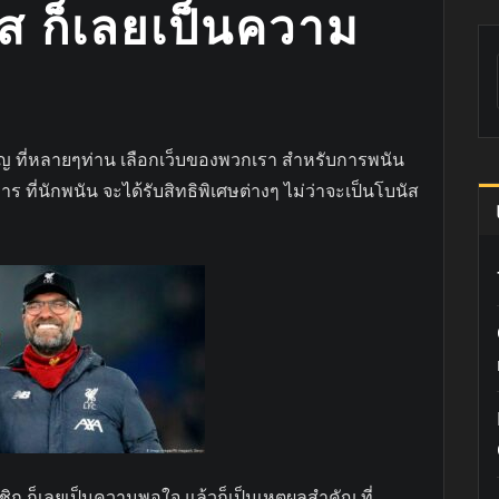
ส ก็เลยเป็นความ
ัญ ที่หลายๆท่าน เลือกเว็บของพวกเรา สำหรับการพนัน
ที่นักพนัน จะได้รับสิทธิพิเศษต่างๆ ไม่ว่าจะเป็นโบนัส
ชิก ก็เลยเป็นความพอใจ แล้วก็เป็นเหตุผลสำคัญ ที่