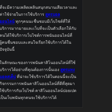
ที่จะมีความเพลิดเพลินสนุกสนานเสียเวลาและ
ค่าใช้จ่ายในการใช้บริการ
สูตรบอล
ออนไลน์
ทุกๆคนนะชื่นชอบมีเว็บไซต์ที่ให้
บริการมากมายและเว็บที่จะเป็นตัวเลือกให้กับ
คนได้ใช้บริการเว็บไซต์การพนันออนไลน์ที่
ผู้คนชื่นชอบและสนใจเรียกใช้บริการได้ใน
ปัจจุบันนี้
ในลักษณะของการพนันคาสิโนออนไลน์ที่ใช้
บริการได้อย่างที่คุณต้องการนั้นเอง
สูตรแทง
บอลสเต็ป
ที่น่าจะใช้บริการได้ในตอนนี้จะเป็น
กิจกรรมการพนันคาสิโนออนไลน์ที่ดีที่สุดมา
ใช้บริการกับเว็บไซต์ คาสิโนออนไลน์ปอยเปต
เป็นเว็บพนันทุกคนจะใช้บริการได้