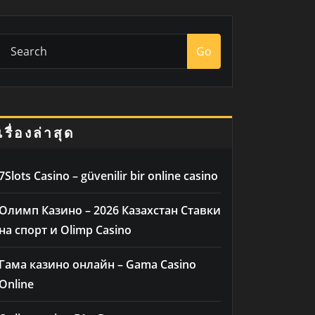
Go
เรื่องล่าสุด
7Slots Casino – güvenilir bir online casino
Олимп Казино – 2026 Казахстан Ставки
на спорт и Olimp Casino
Гама казино онлайн – Gama Casino
Online