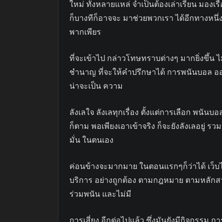
ใหม่ ทั้งหลายแหล่ จำเป็นต้องเล่าเรียน มองเรื่อ
ก็บางทีก็อาจจะ มาช่วยพวกเรา ได้อีกทางหนึ่ง
พากเพียร
ที่จะเข้าไป กล่าวโทษทราบต่างๆ มากยิ่งขึ้น 
ชำนาญ ที่จะให้คำปรึกษาได้ การพนันบอล ออนไ
น่าจะเป็น ความ
ลังเลใจ ลังเลทุกเรื่อง ตั้งแต่การเลือก พนันบ
ก็ตาม พอเพียงเอาเข้าจริง ก็จะยังลังเลอยู่ ร
มั่น ในตนเอง
ค่อนข้างจะมากมาย ในตอนแรกๆก็ว่าได้ เว็บไซต
บริการ อย่างถูกต้อง ตามกฎหมาย ตามหลักสา
ร่วมพนัน และไม่มี
การเสี่ยง อีกต่อไปแล้ว ซึ่งมันยังมีกิจกรรม 