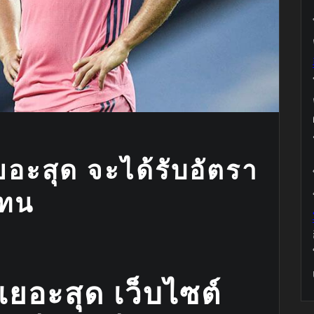
ยอะสุด จะได้รับอัตรา
แทน
เยอะสุด เว็บไซต์