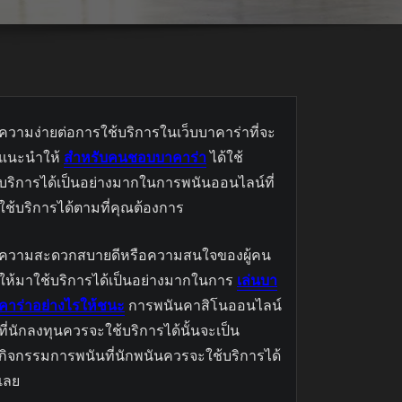
ความง่ายต่อการใช้บริการในเว็บบาคาร่าที่จะ
แนะนำให้
สำหรับคนชอบบาคาร่า
ได้ใช้
บริการได้เป็นอย่างมากในการพนันออนไลน์ที่
ใช้บริการได้ตามที่คุณต้องการ
ความสะดวกสบายดีหรือความสนใจของผู้คน
ให้มาใช้บริการได้เป็นอย่างมากในการ
เล่นบา
คาร่าอย่างไรให้ชนะ
การพนันคาสิโนออนไลน์
ที่นักลงทุนควรจะใช้บริการได้นั้นจะเป็น
กิจกรรมการพนันที่นักพนันควรจะใช้บริการได้
เลย