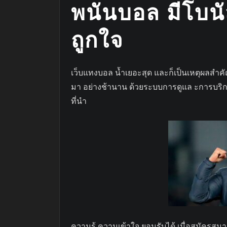
พนันบอล มีโบนั
ถูกใจ
เว็บแทงบอล น้ำเยอะสุด
และก็เป็นเหตุผลสำค
มา อย่างช้านาน ด้วยระบบการดูแล ะการบริการ 
ที่นำ
ความรู้ ความเข้าใจ ยอมรับได้ เมื่อสมัครสมา