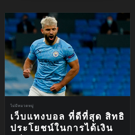
ไม่มีหมวดหมู่
เว็บแทงบอล ที่ดีที่สุด สิทธิ
ประโยชน์ในการได้เงิน