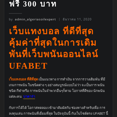
ฟรี 300 บาท
by
admin_algeriasoilexpert
ธันวาคม 11, 2020
เว็บแทงบอล ที่ดีที่สุด
คุ้มค่าที่สุดในการเดิม
พันที่เว็บพนันออนไลน์
UFABET
เว็บแทงบอล ที่ดีที่สุด
เป็นแนวทาง การทำเงิน จากการวางเดิมพัน ที่มี
เกมการพนัน ในชนิดต่าง ๆ อย่างสมบูรณ์แบบไม่ว่า จะเป็นการ พนัน
ชนิด กีฬาหรือ การพนันในจำพวกอื่นๆก็ตาม
โอกาสที่ดีของ นักพนัน
แต่ละคน
บาคาร่า
กับการได้ได้ โอกาสทดลอง เข้ามาสัมผัสกับ ช่องทางสำหรับเพื่อ การ
ลงทุนเล่น การพนันที่เยี่ยมที่สุด ในปัจจุบันนี้ กับเว็บไซต์ตรง UFABET นี้