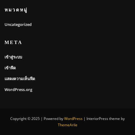
หมวดหมู่
Uncategorized
META
เข้าสู่ระบบ
เข้าฟีด
แสดงความเห็นฟีด
WordPress.org
Copyright © 2025 | Powered by
WordPress
|
InteriorPress theme by
ThemeArile