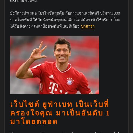
ครบถ้วน รวมทั้ง
ยังมีการนำเสนอ โปรโมชั่นสุดคุ้ม กับการแจกเครดิตฟรี ปริมาณ 300
บาทโดยทันที ให้กับ นักพนันทุกคน เพียงแค่สมัคร เข้าใช้บริการ ก็จะ
ได้รับ สิ่งต่าง ๆ เหล่านี้อย่างทันที เลยทีเดียว
บาคาร่า
เว็บไซต์ ยูฟ่าเบท เป็นเว็บที่
ครองใจคุณ มาเป็นอันดับ 1
มาโดยตลอด