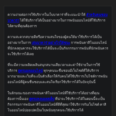
ความง่ายต่อการใช้บริการในเว็บบาคาร่าที่จะแนะนำให้
สำหรับคนชอบ
บาคาร่า
ได้ใช้บริการได้เป็นอย่างมากในการพนันออนไลน์ที่ใช้บริการ
ได้ตามที่คุณต้องการ
ความสะดวกสบายดีหรือความสนใจของผู้คนให้มาใช้บริการได้เป็น
อย่างมากในการ
เล่นบาคาร่าอย่างไรให้ชนะ
การพนันคาสิโนออนไลน์
ที่นักลงทุนควรจะใช้บริการได้นั้นจะเป็นกิจกรรมการพนันที่นักพนันควร
จะใช้บริการได้เลย
ที่จะมีความเพลิดเพลินสนุกสนานเสียเวลาและค่าใช้จ่ายในการใช้
บริการ
สูตรบอลออนไลน์
ทุกๆคนนะชื่นชอบมีเว็บไซต์ที่ให้บริการ
มากมายและเว็บที่จะเป็นตัวเลือกให้กับคนได้ใช้บริการเว็บไซต์การพนัน
ออนไลน์ที่ผู้คนชื่นชอบและสนใจเรียกใช้บริการได้ในปัจจุบันนี้
ในลักษณะของการพนันคาสิโนออนไลน์ที่ใช้บริการได้อย่างที่คุณ
ต้องการนั้นเอง
สูตรแทงบอลสเต็ป
ที่น่าจะใช้บริการได้ในตอนนี้จะเป็น
กิจกรรมการพนันคาสิโนออนไลน์ที่ดีที่สุดมาใช้บริการกับเว็บไซต์ คาสิ
โนออนไลน์ปอยเปตเป็นเว็บพนันทุกคนจะใช้บริการได้