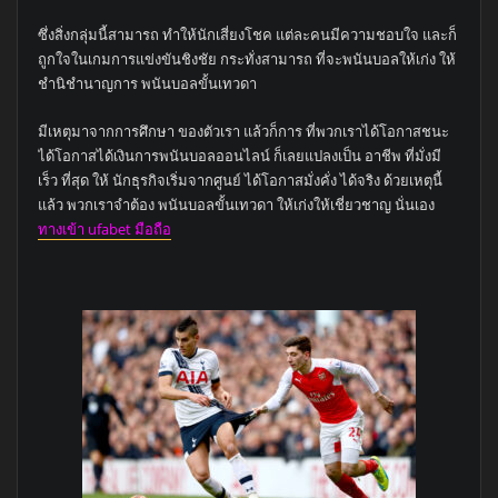
ซึ่งสิ่งกลุ่มนี้สามารถ ทำให้นักเสี่ยงโชค แต่ละคนมีความชอบใจ และก็
ถูกใจในเกมการแข่งขันชิงชัย กระทั่งสามารถ ที่จะพนันบอลให้เก่ง ให้
ชำนิชำนาญการ พนันบอลขั้นเทวดา
มีเหตุมาจากการศึกษา ของตัวเรา แล้วก็การ ที่พวกเราได้โอกาสชนะ
ได้โอกาสได้เงินการพนันบอลออนไลน์ ก็เลยแปลงเป็น อาชีพ ที่มั่งมี
เร็ว ที่สุด ให้ นักธุรกิจเริ่มจากศูนย์ ได้โอกาสมั่งคั่ง ได้จริง ด้วยเหตุนี้
แล้ว พวกเราจำต้อง พนันบอลขั้นเทวดา ให้เก่งให้เชี่ยวชาญ นั่นเอง
ทางเข้า ufabet มือถือ