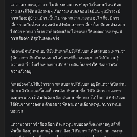
แต่ว่า เพราะเหตุว่า อาจไม่มีกระบวนการ ทำธุรกิจในแบบไหน ที่จะ
ง่าย และก็ใช้ทุนน้อยพอ ๆ กับการเล่นบอลออนไลน์แน่ ๆ แม้ว่าจะมี
การเสี่ยงอยู่บ้าง แม้กระนั้น ไม่ว่าพวกเราจะลงทุน อะไร ก็จะมีการ
เสี่ยง ร่วมกันทั้งหมด สุดแท้ แต่ว่าต้นแบบการเสี่ยง ก็จะมีแตกต่าง ออก
ไปด้วย พวกเรา ก็เลยจำเป็นต้องเลือกไตร่ตรอง ให้แต่ละการลงทุน มี
การเสี่ยงต่ำ ที่สุดในแต่ละครั้ง
ก็ยังคงมีคนนิดหน่อย ที่ยังเดินทางไปยังโต๊ะบอลเพื่อเล่นบอล เพราะว่า
รู้สึกว่าการเดิมพันบอลออนไลน์ บางทีก็อาจจะยุ่งยาก ไม่มีความรู้
ความเข้าใจ ในเรื่องของการเบิกชำระเงิน ก็เลยทำให้ ยังคงกำเนิด
ความกังวอยู่
ก็เลยยังคง ไปใช้บริการกา รเล่นบอลกับโต๊ะบอล อยู่อีกแต่ว่าก็เป็นส่วน
น้อย แล้วในขณะนี้และก็การเลือกต้นแบบ ที่จะใช้ในลัษณะของการ
ลงทุนพวกเรา ก็จำเป็นต้องเลือกต้นแบบ ที่พวกเราได้โอกาส ที่กำลังจะ
ได้เงินจากการลงทุน ด้วยอย่าง ที่หลายท่านเลือกลงทุน กับการพนัน
บอลชุด
แต่ว่าพวกเราก็จำต้องเลือก ที่จะลงทุน กับบอลครั้งละหลายคู่ แล้วก็
จำเป็น ต้องถูกหมดทุกคู่ พวกเราถึงจะได้โอกาสได้เงิน จากการลงทุน