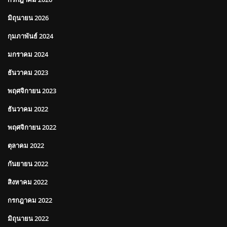
มิถุนายน 2026
กุมภาพันธ์ 2024
มกราคม 2024
ธันวาคม 2023
พฤศจิกายน 2023
ธันวาคม 2022
พฤศจิกายน 2022
ตุลาคม 2022
กันยายน 2022
สิงหาคม 2022
กรกฎาคม 2022
มิถุนายน 2022