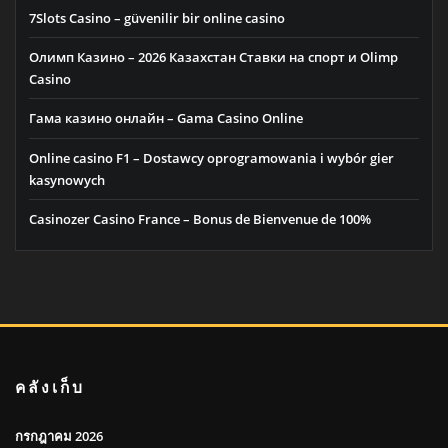
7Slots Casino – güvenilir bir online casino
Олимп Казино – 2026 Казахстан Ставки на спорт и Olimp
Casino
Гама казино онлайн – Gama Casino Online
Online casino F1 – Dostawcy oprogramowania i wybór gier
kasynowych
Casinozer Casino France – Bonus de Bienvenue de 100%
คลังเก็บ
กรกฎาคม 2026