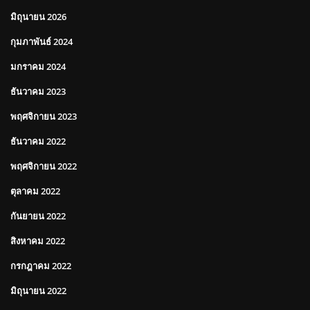
มิถุนายน 2026
กุมภาพันธ์ 2024
มกราคม 2024
ธันวาคม 2023
พฤศจิกายน 2023
ธันวาคม 2022
พฤศจิกายน 2022
ตุลาคม 2022
กันยายน 2022
สิงหาคม 2022
กรกฎาคม 2022
มิถุนายน 2022