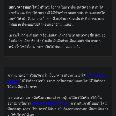
เล่นบาคาร่าออนไลน์ ฟรี
ได้มีโอกาส ในการที่จะคิดวิเคราะห์ กันได้
ง่ายขึ้น และยังทำให้ วันหยุดได้มีชีวิตชีวา กับเกมพนัน กับระบบออโต้
จนทำให้ เมื่อมีเวลาว่าง ก็อยากที่จะเข้ามา ร่วมเล่น กับกิจกรรม และ
ไม่อยาก ที่จะออกไปพักผ่อนนอกบ้าน แน่นอน
เพราะไม่ว่า จะนั่งเล่น หรือนอนเล่น ก็หารายได้ กันได้ง่ายขึ้น แถมยัง
ไม่มีความเสี่ยง ที่จะต้องไปเสีย เงินอีกด้วย เพียงแค่เดิมพัน ผ่านบน
หน้าเว็บไซต์ ก็สามารถหาเงินได้ กันตลอดเวลาแล้ว
ความง่ายต่อการใช้บริการในเว็บบาคาร่าที่จะแนะนำให้
สำหรับคนชอบ
บาคาร่า
ได้ใช้บริการได้เป็นอย่างมากในการพนันออนไลน์ที่ใช้บริการ
ได้ตามที่คุณต้องการ
ความสะดวกสบายดีหรือความสนใจของผู้คนให้มาใช้บริการได้เป็น
อย่างมากในการ
เล่นบาคาร่าอย่างไรให้ชนะ
การพนันคาสิโนออนไลน์
ที่นักลงทุนควรจะใช้บริการได้นั้นจะเป็นกิจกรรมการพนันที่นักพนันควร
จะใช้บริการได้เลย