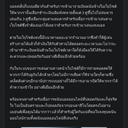
บอลสเต็ปก็แบบเดียวกันสำหรับการเข้ามาจ่ายเงินพนันข้างในเว็บไซต์
ให้พวกเรานั้นเลือกชำระเงินเดิมพังทลายตั้งแต่ 3 คู่ขึ้นไปไม่สมควร
เล่นเกิน 3 คู่ซึ่งเลือกกลุ่มตามสมควรสำหรับเพื่อการเข้ามาเล่นทาง
เว็บไซต์ซึ่งจำต้องบอกได้เลยว่าสำหรับการเข้ามาเล่นแทงบอล
ตายในเว็บไซต์แห่งนี้มีแนวทางเยอะมากจำนวนมากซึ่งทำให้ผู้เล่น
สร้างรายได้แล้วก็ทำเงินให้กับตัวท่านได้ตลอดระยะเวลาและไม่ว่าจะ
เข้ามาชำระเงินพนันด้านในเว็บไซต์เวลาใดก็ยังมีผลให้ได้รับความ
สะดวกและปลอดภัยกันอย่างดีเยี่ยมอีกด้วยพร้อม
กับในระบบของการเล่นผ่านทางหน้าเว็บไซต์ก็มีการถ่ายทอดสดให้
พวกเราได้รับดูกันได้กล้วยๆโดยไม่มีการเสียค่าใช้จ่ายใดๆก็ตามซึ่ง
เคล็ดลับต่างๆอีกนานัปการแบบอย่างก็ได้มีการเอามาเปิดให้พวกเราได้
ทำความเข้าใจ อย่างดีเยี่ยมอีกด้วย
พร้อมหนทางสำหรับเพื่อการพนันบอลออนไลน์ที่ปลอดภัยและก็สุจริต
ใจ ไม่เป็นอันตรายและก็ปลอดภัยจากบ่อนคาสิโนโดยตรงไม่ผ่าน
เอเย่นต์เพื่อคุณได้มากกว่า แล้วก็สำหรับผู้ใดกันแน่ที่พอใจลงทุนพนัน
ออนไลน์รวมทั้งพนันบอลออนไลน์ที่เล่นจริง