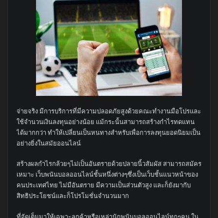
จ่ายจริง มีการบริการที่มีความปลอดภัยสูงด้วยคณะทำงานมือโปรและ
ใช้จำนวนเงินลงทุนอย่างน้อย แม้กระนั้นสามารถสร้างกำไรทดแทน
ได้มากกว่า ทำให้เปลี่ยนเป็นหนทางสำหรับเพื่อการลงทุนยอดนิยมเป็น
อย่างยิ่งในสมัยออนไลน์
สร้างผลกำไรกล้วยๆไม่เป็นอันตรายด้วยปลายนิ้วสัมผัส สามารถสมัคร
เหมาะ เว็บพนันบอลออนไลน์ชั้นหนึ่งต่างๆซึ่งเป็นเว็บชั้นแนวหน้าของ
คนประเทศไทย ไม่มีอันตราย มีความเป็นส่วนตัวสูง และก็ยังมากับ
สิทธิประโยชน์และก็โปรโมชั่นจำนวนมาก
ที่จัดเต็มมาให้เฉพาะลูกค้าหรือเหล่านักพนันบอลออนไลน์ทุกๆคน ใน