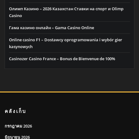
Олимп Казино – 2026 Казахстан Ставки на спорт и Olimp
Casino
Гама казино онлайн – Gama Casino Online
Online casino F1 – Dostawcy oprogramowania i wybór gier
kasynowych
Casinozer Casino France – Bonus de Bienvenue de 100%
คลังเก็บ
กรกฎาคม 2026
มิถุนายน 2026