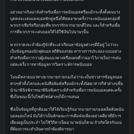
อย่างเอาจริงเอาจังสำหรับเพื่อการพนันบอลหรือแม้กระทั้งทั้งคนบาง
บุคคลจะเล่นแทงบอลซักคู่หนึ่งก็คิดหลายๆครั้งว่าจะพนันบอลกลุ่มที่
พวกเราเชียร์หรือกลุ่มที่พวกเรารักมากมายๆดีไหม และก็สำหรับเพื่อ
การที่พวกเราจะเล่นบอลให้ได้ใช้เงินไปนานๆนั้น
พวกเราคงจะจำต้องรู้จักที่จะเล่าเรียนหาข้อมูลต่างๆที่มีอยู่ ไม่ว่าจะ
เป็นข้อมูลของนักฟุตบอล สถิติของกลุ่ม ตารางการประลอง แบบอย่าง
สำหรับเพื่อการวางผู้เล่นแนวทางหรือแผนที่วางเอาไว้ภายในการเล่น
แต่ละครั้ง การหาข้อมูลการวิเคราะห์การพนันบอล
โน่นมีหลายแนวทางมากมายก่ายกองไม่ว่าจะเป็นข่าวสารข้อมูลบอล
ต่างๆทั่วทั้งโลกและหนังสือพิมพ์หรือแม้กระทั้งนิตยาสารกีฬาต่างๆเพื่อ
นำมาพินิจพิจารณาพินิจพิเคราะห์สำหรับเพื่อการพนันบอลแต่ละครั้ง
ซึ่งในขณะนี้เว็บไซต์ไซน์ต่างๆก็มีการเสนอ
ซึ่งเป็นข้อมูลที่ถูกต้องมาให้ได้เรียนรู้กันมากมายก่ายกองเคล็ดลับพนัน
บอลออนไลน์ นับได้ว่าเป็นลักษณะการเดิมพันเพียงอย่างเดียวที่มีการ
เสี่ยงอยู่เป็นประจำ ไม่ใช้วิถีทางใดเอามาพนันก็ตาม ถ้าเกิดใครกันแน่
ที่ต้องการจะทำเงินควรจำต้องพิจารณา