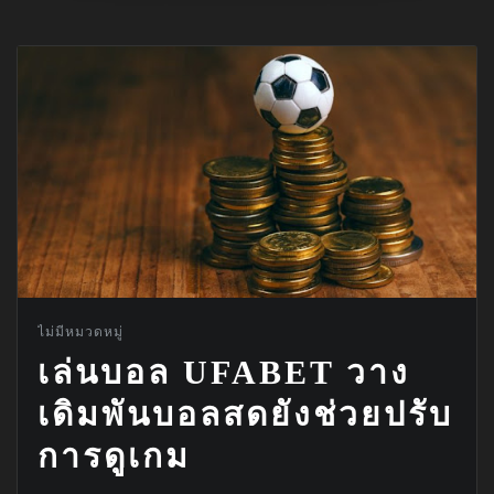
ไม่มีหมวดหมู่
เล่นบอล UFABET วาง
เดิมพันบอลสดยังช่วยปรับ
การดูเกม