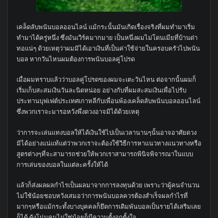
เคล็ดลับพนันบอลออนไลน์ แม้กระนั้นมันเกิดเรื่องจริงที่ผมทำมาเริ่ม
ทำมาได้ครู่หนึ่ง ซึ่งมันเวิร์คมากมาย เป็นหนึ่งผมไม่โดนเมียที่บ้านด่า
ทอแน่ๆ ด้วยเหตุว่าผมมิได้เอาเงินที่เป็นค่าใช้จ่ายในครอบครัวไปพนัน
บอล หากวันไหนผมต้องการพนันบอลคู่โปรด
เมื่อผมทราบแล้วว่าบอลคู่โปรดของผมจะเตะวันไหน ต่อจากนั้นผมก็
เริ่มเก็บสะสมเงินวันละนิดหน่อย อย่างกับที่ผมสะสมเงินเพื่อไปรับ
ประทานบุฟเฟต์ประเทศเกาหลีกับเพื่อนพ้องเคล็ดลับพนันบอลออนไลน์
ซึ่งพวกเราจะมารอหวังพึ่งดวงอาจมิได้ด้วยเหตุ
ว่าการจะเล่นแทงบอลให้ได้เงินใช้ไปเป็นเวลานานๆนั้นอาจอาศัยดวง
มิได้อย่างแน่แท้แต่ว่าพวกเราจะต้องใช้วิธีการหาแนวทางแนวทางหรือ
สูตรต่างๆที่จะสามารถช่วยให้พวกเราสามารถพินิจพิจารณาในแบบ
การเล่นของบอลในแต่ละครั้งให้ได้
แล้วก็ส่งผลผลกำไรเป็นผลมาจากการลงทุนด้วย เพราะว่าผู้คนจำนวน
ไม่ใช้น้อยชอบหวังเสมอว่าการพนันบอลควรต้องสำเร็จผลกำไรที่
มากๆหรือแม้กระทั้งบางบุคคลก็ยึดการเดิมพันบอลเป็นรายได้เสริมเลย
ก็ได้ ดังโน่นคนไม่ใช่น้อยก็มีความตั้งอกตั้งใจ