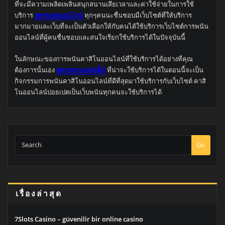
ที่จะมีความเพลิดเพลินสนุกสนานเสียเวลาและค่าใช้จ่ายในการใช้
บริการ
สูตรบอลออนไลน์
ทุกๆคนนะชื่นชอบมีเว็บไซต์ที่ให้บริการ
มากมายและเว็บที่จะเป็นตัวเลือกให้กับคนได้ใช้บริการเว็บไซต์การพนัน
ออนไลน์ที่ผู้คนชื่นชอบและสนใจเรียกใช้บริการได้ในปัจจุบันนี้
ในลักษณะของการพนันคาสิโนออนไลน์ที่ใช้บริการได้อย่างที่คุณ
ต้องการนั้นเอง
สูตรแทงบอลสเต็ป
ที่น่าจะใช้บริการได้ในตอนนี้จะเป็น
กิจกรรมการพนันคาสิโนออนไลน์ที่ดีที่สุดมาใช้บริการกับเว็บไซต์ คาสิ
โนออนไลน์ปอยเปตเป็นเว็บพนันทุกคนจะใช้บริการได้
Go
เรื่องล่าสุด
7Slots Casino – güvenilir bir online casino