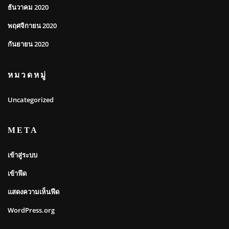
ธันวาคม 2020
พฤศจิกายน 2020
กันยายน 2020
หมวดหมู่
Uncategorized
META
เข้าสู่ระบบ
เข้าฟีด
แสดงความเห็นฟีด
WordPress.org