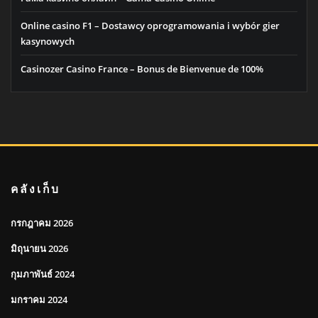
Online casino F1 – Dostawcy oprogramowania i wybór gier
kasynowych
Casinozer Casino France – Bonus de Bienvenue de 100%
คลังเก็บ
กรกฎาคม 2026
มิถุนายน 2026
กุมภาพันธ์ 2024
มกราคม 2024