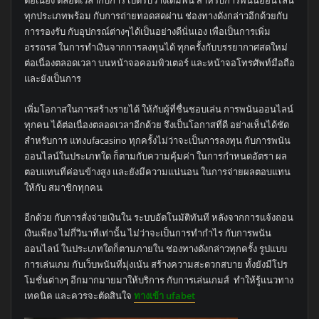
ต่อเนื่อง ตลอดเวลากับการ เปิดรับวางเดิมพัน สำหรับการพนันออนไลน์
ทุกประเภทพร้อม กับการถ่ายทอดสดผ่าน ช่องทางดังกล่าวอีกด้วยกับ
การรองรับ กับอุปกรณ์ต่างๆได้เป็นอย่างดีนั่นเอง เพื่อเป็นการเพิ่ม
อรรถรส ในการทำเงินจากการลงทุนได้ ทุกครั้งกับบรรยากาศสดใหม่
ต่อเนื่องตลอดเวลา บนหน้าจอคอมพิวเตอร์ และหน้าจอโทรศัพท์มือถือ
และยังเป็นการ
เพิ่มโอกาสในการสร้างรายได้ ให้กับผู้ที่ชื่นชอบเล่น การพนันออนไลน์
ทุกคน ได้ต่อเนื่องตลอดเวลาอีกด้วย
จึงเป็นโอกาสที่ดี อย่างเห็นได้ชัด
สำหรับการ แทงufacasino ทุกครั้งไม่ว่าจะเป็นการลงทุน กับการพนัน
ออนไลน์ในประเภทใด ก็ตามกับความคุ้มค่า ในการกำหนดอัตรา ผล
ตอบแทนที่ค่อนข้างสูง และยังมีความแน่นอน ในการจ่ายผลตอบแทน
ให้กับ สมาชิกทุกคน
อีกด้วย กับการสั่งจ่ายเงินใน ระบบอัตโนมัติทันที หลังจากการแจ้งถอน
เงินเพียง ไม่กี่วินาทีเท่านั้น ไม่ว่าจะเป็นการทำกำไร กับการพนัน
ออนไลน์ ในประเภทใดก็ตามภายใน ช่องทางดังกล่าวทุกครั้ง
รูปแบบ
การเล่นเกม กับเว็บพนันที่มุ่งเน้น สร้างความสะดวกสบาย ทั้งยังมีโปร
โมชั่นต่างๆ อีกมากมายมาให้บริการ กับการเล่นเกมส์
ทำให้รู้แนวทาง
เทคนิค และควรจะตัดสินใจ
ทางเข้า ufabet