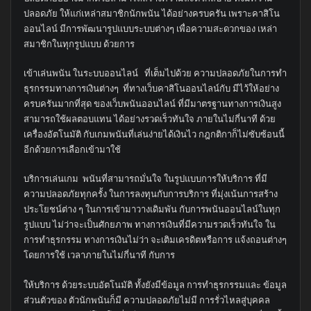
ปลอดภัย ให้แก่เหล่าสมาชิกนักพนัน ได้อย่างครบครัน เพราะคาสิโน
ออนไลน์ มีการพัฒนารูปแบบระบบต่างๆ เพื่อความสะดวกของ เหล่า
สมาชิกในทุกรูปแบบ ด้วยการ
เข้าเล่นพนัน ในระบบออนไลน์ ที่เต็มไปด้วย ความปลอดภัยในการทำ
ธุรกรรมทางการเงินต่างๆ ที่ทางเว็บคาสิโนออนไลน์กับ มีไว้ให้อย่าง
ครบครันมากที่สุด ของเว็บพนันออนไลน์ ที่มีมาตรฐานทางการเงินสูง
สามารถใช้ผลตอบแทน ได้อย่างรวดเร็วทันใจ ภายในไม่กี่นาที ด้วย
เครื่องอัตโนมัติ กับเกมพนันที่เล่นง่ายได้เงินไว กฎกติกาก็ไม่ซับซ้อนนี้
อีกด้วย
การเลือกเข้ามาใช้
บริการเล่นเกม
พนันที่สามารถมั่นใจ ในรูปแบบการให้บริการ ที่มี
ความปลอดภัยทุกครั้ง ในการลงทุนกับการบริการ ที่มุ่งเน้นการสร้าง
ประโยชน์ต่าง ๆ ในการเข้ามาวางเดิมพัน กับการพนันออนไลน์ในทุก
รูปแบบ ไม่ว่าจะเป็นศักยภาพ ทางการเงินที่มีความรวดเร็วทันใจ ใน
การทำธุรกรรม ทางการเงินไม่ว่า จะเติมเครดิตหรือการ แจ้งถอนต่างๆ
โดยการใช้ เวลาภายในไม่กี่นาที กับการ
ให้บริการ ด้วยระบบอัตโนมัติ ทั้งยังมีข้อมูล การทำธุรกรรมและ ข้อมูล
ส่วนตัวของ ตัวนักพนันก็มี ความปลอดภัยไม่มี การรั่วไหลสู่บุคคล