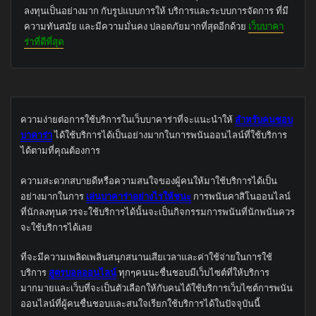
ลงทุนเป็นอย่างมาก กับรูปแบบการให้ บริการและระบบการจัดการ ที่มี
ความทันสมัย และมีความมั่นคง ปลอดภัยมากที่สุดอีกด้วย
เว็บบาคา
ร่าที่ดีที่สุด
ความง่ายต่อการใช้บริการในเว็บบาคาร่าที่จะแนะนำให้
สำหรับคนชอบ
บาคาร่า
ได้ใช้บริการได้เป็นอย่างมากในการพนันออนไลน์ที่ใช้บริการ
ได้ตามที่คุณต้องการ
ความสะดวกสบายดีหรือความสนใจของผู้คนให้มาใช้บริการได้เป็น
อย่างมากในการ
เล่นบาคาร่าอย่างไรให้ชนะ
การพนันคาสิโนออนไลน์
ที่นักลงทุนควรจะใช้บริการได้นั้นจะเป็นกิจกรรมการพนันที่นักพนันควร
จะใช้บริการได้เลย
ที่จะมีความเพลิดเพลินสนุกสนานเสียเวลาและค่าใช้จ่ายในการใช้
บริการ
สูตรบอลออนไลน์
ทุกๆคนนะชื่นชอบมีเว็บไซต์ที่ให้บริการ
มากมายและเว็บที่จะเป็นตัวเลือกให้กับคนได้ใช้บริการเว็บไซต์การพนัน
ออนไลน์ที่ผู้คนชื่นชอบและสนใจเรียกใช้บริการได้ในปัจจุบันนี้