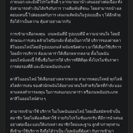
ภายนอก และยังมีโปรโมชั่นดี ๆ มากมายมานำ เสนออย่างต่อเนื่อง ทั้ง
ยังสามารถทำ เงินได้จริงกับการ วางเดิมพันที่ชนะ โดยสามารถนำ ผล
ตอบแทนนี้ ไปต่อยอดกับการ เล่นเกมส์พนันในรูปแบบอื่น ๆ ได้อีกด้วย
ถือได้ว่าเป็นความ คุ้มค่าอย่างมากกับ
การเข้ามาเลือกลงทุน
เกมพนันที่มี รูปแบบที่มี ความน่าสนใจ โดยมี
ลักษณะการเล่น คล้ายไพ่ป๊อกเด้ง ทั้งยังเป็นการให้ บริการของค่ายคา
สิโนออนไลน์โดยมีรูปแบบเกมส์ พนันชนิดต่าง ๆ มาให้เลือกใช้บริการ
โดยมีการบริการ ห้องบาคาร่าให้เลือกหลากหลาย ทั้งเว็บพนัน
ออนไลน์แห่งนี้ ก็ขึ้นชื่อในการให้ บริการที่ดีที่สุด ทั้งโปรโมชั่นราคา
การต่อรองที่ดี และมีเกมพนันประเภท
คาสิโนออนไลน์ ให้เลือกอย่างหลากหลาย สามารถตอบโจทย์ ทุกไลฟ์
สไตล์การเล่น ของตัวนักพนันได้อย่างน่าสนใจ
สำหรับใครที่กำลัง มอง
หาแหล่งทำการลงทุน ในการเล่นเกมบาคาร่า หรือเกมพนันประเภท
คาสิโนออนไลน์ต่าง ๆ
สามารถเข้ามาใช้ บริการ ในเว็บพนันออนไลน์ โดยเมื่อสมัครเข้าเป็น
สมาชิก
โดยไม่ต้องเสียค่าใช้ จ่ายกับโปรโมชั่นแรกรับ ที่มีการนำเสนอ
อย่างต่อเนื่อง มอบให้แก่เหล่า สมาชิกใหม่และฐาน ลูกค้าเก่าทุกท่าน
ที่เข้ามาใช้บริการ จึงถือได้ว่าเป็น เว็บพนันที่คุ้มค่า กับการเข้ามา