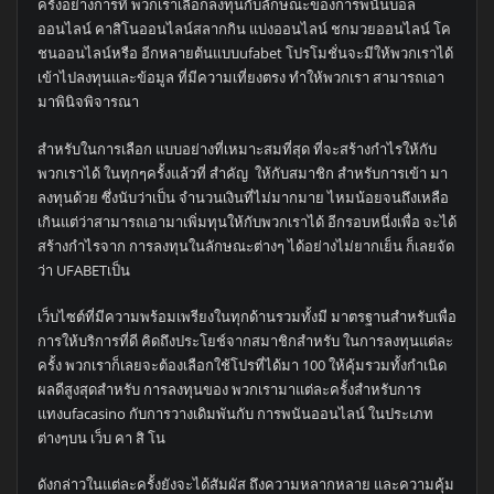
ครั้งอย่างการที่ พวกเราเลือกลงทุนกับลักษณะของการพนันบอล
ออนไลน์ คาสิโนออนไลน์สลากกิน แบ่งออนไลน์ ชกมวยออนไลน์ โค
ชนออนไลน์หรือ อีกหลายต้นแบบufabet โปรโมชั่นจะมีให้พวกเราได้
เข้าไปลงทุนและข้อมูล ที่มีความเที่ยงตรง ทำให้พวกเรา สามารถเอา
มาพินิจพิจารณา
สำหรับในการเลือก แบบอย่างที่เหมาะสมที่สุด ที่จะสร้างกำไรให้กับ
พวกเราได้ ในทุกๆครั้งแล้วที่ สำคัญ ให้กับสมาชิก สำหรับการเข้า มา
ลงทุนด้วย ซึ่งนับว่าเป็น จำนวนเงินที่ไม่มากมาย ไหมน้อยจนถึงเหลือ
เกินแต่ว่าสามารถเอามาเพิ่มทุนให้กับพวกเราได้ อีกรอบหนึ่งเพื่อ จะได้
สร้างกำไรจาก การลงทุนในลักษณะต่างๆ ได้อย่างไม่ยากเย็น ก็เลยจัด
ว่า UFABETเป็น
เว็บไซต์ที่มีความพร้อมเพรียงในทุกด้านรวมทั้งมี มาตรฐานสำหรับเพื่อ
การให้บริการที่ดี คิดถึงประโยช์จากสมาชิกสำหรับ ในการลงทุนแต่ละ
ครั้ง พวกเราก็เลยจะต้องเลือกใช้โปรที่ได้มา 100 ให้คุ้มรวมทั้งกำเนิด
ผลดีสูงสุดสำหรับ การลงทุนของ พวกเรามาแต่ละครั้ง
สำหรับการ
แทงufacasino กับการวางเดิมพันกับ การพนันออนไลน์ ในประเภท
ต่างๆบน เว็บ คา สิ โน
ดังกล่าวในแต่ละครั้งยังจะได้สัมผัส ถึงความหลากหลาย และความคุ้ม