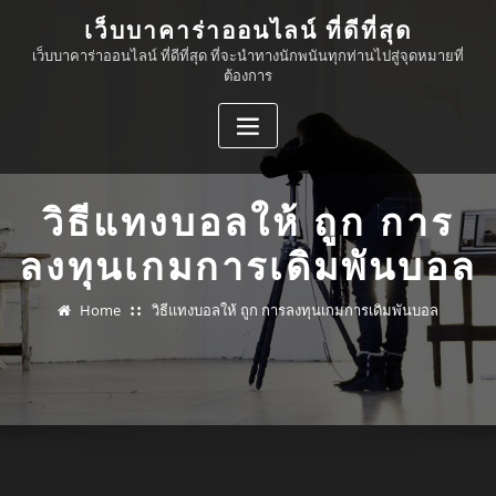
Skip
เว็บบาคาร่าออนไลน์ ที่ดีที่สุด
to
เว็บบาคาร่าออนไลน์ ที่ดีที่สุด ที่จะนำทางนักพนันทุกท่านไปสู่จุดหมายที่
content
ต้องการ
วิธีแทงบอลให้ ถูก การ
ลงทุนเกมการเดิมพันบอล
Home
วิธีแทงบอลให้ ถูก การลงทุนเกมการเดิมพันบอล