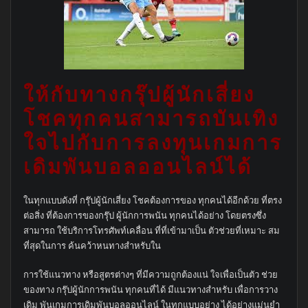
ให้กับทางกรุ๊ปผู้นักเสี่ยง
โชคทุกคนสามารถบันเทิง
ใจไปกับการลงทุนเกมการ
เดิมพันบอลออนไลน์ได้
ในทุกแบบดังที่ กรุ๊ปผู้นักเสี่ยง โชคต้องการของ ทุกคนได้อีกด้วย ที่ตรง
ต่อสิ่ง ที่ต้องการของกรุ๊ป ผู้นักการพนัน ทุกคนได้อย่าง โดยตรงซึ่ง
สามารถ ใช้บริการโทรศัพท์เคลื่อน ที่ที่เข้ามาเป็น ตัวช่วยที่เหมาะ สม
ที่สุดในการ ค้นคว้าหนทางสำหรับใน
การใช้แนวทาง หรือสูตรต่างๆ ที่มีความถูกต้องแน่ ใจเพื่อเป็นตัว ช่วย
ของทาง กรุ๊ปผู้นักการพนัน ทุกคนที่ได้ มีแนวทางสำหรับ เพื่อการวาง
เดิม พันเกมการเดิมพันบอลออนไลน์ ในทุกแบบอย่าง ได้อย่างแม่นยำ