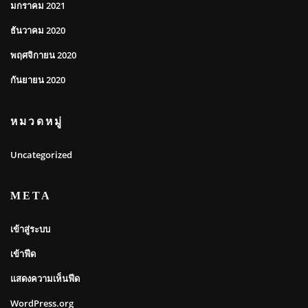
มกราคม 2021
ธันวาคม 2020
พฤศจิกายน 2020
กันยายน 2020
หมวดหมู่
Uncategorized
META
เข้าสู่ระบบ
เข้าฟีด
แสดงความเห็นฟีด
WordPress.org