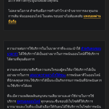
อะไร ที่ทำให้กรุ๊ป ผู้นักเสี่ยงดวงทุกคน
ไม่คลาดโอกาส สำหรับเพื่อการสร้างกำไร ค่าจ้างจากการลง ทุนเกม
การเดิม พันบอลออนไลน์ ในแต่ละรอบอย่างไม่ต้องสงสัย
แทงบอลผ่าน
มือถือ
ความง่ายต่อการใช้บริการในเว็บบาคาร่าที่จะแนะนำให้
สำหรับคนชอบ
บาคาร่า
ได้ใช้บริการได้เป็นอย่างมากในการพนันออนไลน์ที่ใช้บริการ
ได้ตามที่คุณต้องการ
ความสะดวกสบายดีหรือความสนใจของผู้คนให้มาใช้บริการได้เป็น
อย่างมากในการ
เล่นบาคาร่าอย่างไรให้ชนะ
การพนันคาสิโนออนไลน์
ที่นักลงทุนควรจะใช้บริการได้นั้นจะเป็นกิจกรรมการพนันที่นักพนันควร
จะใช้บริการได้เลย
ที่จะมีความเพลิดเพลินสนุกสนานเสียเวลาและค่าใช้จ่ายในการใช้
บริการ
สูตรบอลออนไลน์
ทุกๆคนนะชื่นชอบมีเว็บไซต์ที่ให้บริการ
มากมายและเว็บที่จะเป็นตัวเลือกให้กับคนได้ใช้บริการเว็บไซต์การพนัน