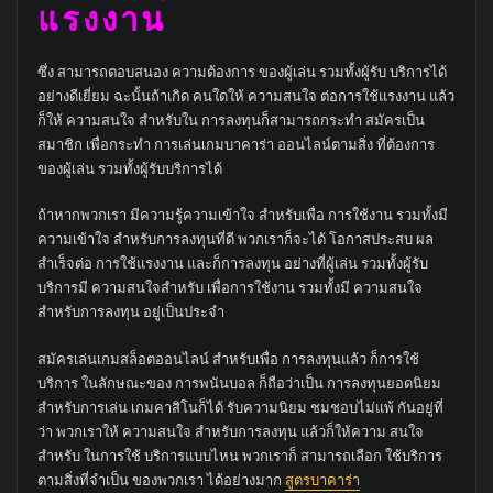
แรงงาน
ซึ่ง สามารถตอบสนอง ความต้องการ ของผู้เล่น รวมทั้งผู้รับ บริการได้
อย่างดีเยี่ยม ฉะนั้นถ้าเกิด คนใดให้ ความสนใจ ต่อการใช้แรงงาน แล้ว
ก็ให้ ความสนใจ สำหรับใน การลงทุนก็สามารถกระทำ สมัครเป็น
สมาชิก เพื่อกระทำ การเล่นเกมบาคาร่า ออนไลน์ตามสิ่ง ที่ต้องการ
ของผู้เล่น รวมทั้งผู้รับบริการได้
ถ้าหากพวกเรา มีความรู้ความเข้าใจ สำหรับเพื่อ การใช้งาน รวมทั้งมี
ความเข้าใจ สำหรับการลงทุนที่ดี พวกเราก็จะได้ โอกาสประสบ ผล
สำเร็จต่อ การใช้แรงงาน และก็การลงทุน อย่างที่ผู้เล่น รวมทั้งผู้รับ
บริการมี ความสนใจสำหรับ เพื่อการใช้งาน รวมทั้งมี ความสนใจ
สำหรับการลงทุน อยู่เป็นประจำ
สมัครเล่นเกมสล็อตออนไลน์ สำหรับเพื่อ การลงทุนแล้ว ก็การใช้
บริการ ในลักษณะของ การพนันบอล ก็ถือว่าเป็น การลงทุนยอดนิยม
สำหรับการเล่น เกมคาสิโนก็ได้ รับความนิยม ชมชอบไม่แพ้ กันอยู่ที่
ว่า พวกเราให้ ความสนใจ สำหรับการลงทุน แล้วก็ให้ความ สนใจ
สำหรับ ในการใช้ บริการแบบไหน พวกเราก็ สามารถเลือก ใช้บริการ
ตามสิ่งที่จำเป็น ของพวกเรา ได้อย่างมาก
สูตรบาคาร่า