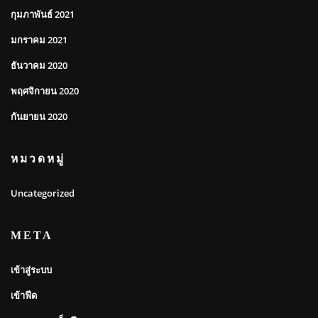
กุมภาพันธ์ 2021
มกราคม 2021
ธันวาคม 2020
พฤศจิกายน 2020
กันยายน 2020
หมวดหมู่
Uncategorized
META
เข้าสู่ระบบ
เข้าฟีด