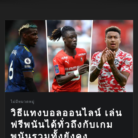
ไม่มีหมวดหมู่
วิธีแทงบอลออนไลน์ เล่น
ฟรีพนันได้ทั่วถึงกับเกม
พนันรวมทั้งยังคง