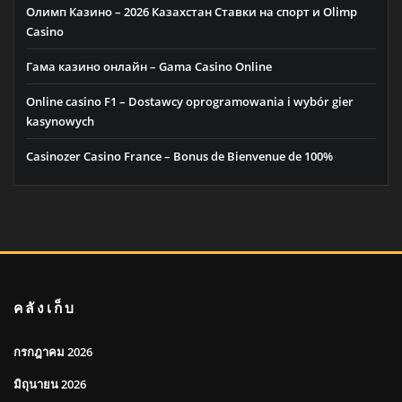
Олимп Казино – 2026 Казахстан Ставки на спорт и Olimp
Casino
Гама казино онлайн – Gama Casino Online
Online casino F1 – Dostawcy oprogramowania i wybór gier
kasynowych
Casinozer Casino France – Bonus de Bienvenue de 100%
คลังเก็บ
กรกฎาคม 2026
มิถุนายน 2026