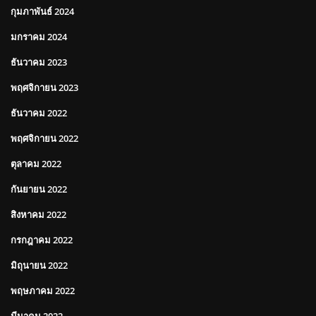
กุมภาพันธ์ 2024
มกราคม 2024
ธันวาคม 2023
พฤศจิกายน 2023
ธันวาคม 2022
พฤศจิกายน 2022
ตุลาคม 2022
กันยายน 2022
สิงหาคม 2022
กรกฎาคม 2022
มิถุนายน 2022
พฤษภาคม 2022
มีนาคม 2022