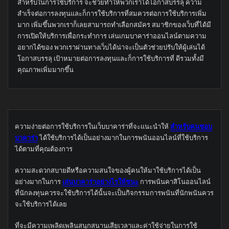
สำหรับในการใช้บริการ จะช่วยทำให้พวกเราได้โอกาสบรรลุ ความ
สำเร็จต่อการลงทุนและก็การใช้บริการที่สมควรต่อการใช้บริการเพิ่ม
มาก เพิ่มขึ้นพวกเราก็เลยสามารถทำเลือกสมัคร สมาชิกของเว็บที่ได้มี
การเปิดให้บริการเพื่อกระทำการ เล่นเกมบาคาร่าออนไลน์ตามความ
อยากได้ของ พวกเราผ่านทางเว็บได้น่าจะเป็นตัวช่วยปรับให้ผู้เล่นได้
โอกาสบรรลุ เป้าหมายต่อการลงทุนและก็การใช้บริการที่ ดีรวมทั้งมี
คุณภาพเพิ่มมากขึ้น
ความง่ายต่อการใช้บริการในเว็บบาคาร่าที่จะแนะนำให้
สำหรับคนชอบ
บาคาร่า
ได้ใช้บริการได้เป็นอย่างมากในการพนันออนไลน์ที่ใช้บริการ
ได้ตามที่คุณต้องการ
ความสะดวกสบายดีหรือความสนใจของผู้คนให้มาใช้บริการได้เป็น
อย่างมากในการ
เล่นบาคาร่าอย่างไรให้ชนะ
การพนันคาสิโนออนไลน์
ที่นักลงทุนควรจะใช้บริการได้นั้นจะเป็นกิจกรรมการพนันที่นักพนันควร
จะใช้บริการได้เลย
ที่จะมีความเพลิดเพลินสนุกสนานเสียเวลาและค่าใช้จ่ายในการใช้