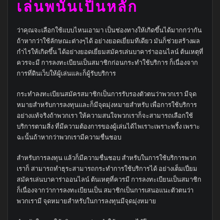
เล่นพนันเป็นหลัก
ว่าคุณจะเลือกใช้แบบไหนเอามา เป็นช่องทางให้เกิดขึ้นได้มากกว่ากัน
ถ้าหากว่าใช้ลักษณะต่างๆได้ อย่างยอดเยี่ยมทีเดียว มันก็ช่วยสร้างผล
กำไรให้เกิดขึ้น ได้อย่างยอดเยี่ยมสมัครเล่นบาคาร่าออนไลน์ ต้นเหตุที่
ควรจะมี การลงทะเบียนเป็นสมาชิกก่อนกระทำใช้บริการ ก็เนื่องจาก
การที่ดินเว็บให้ผู้เล่นและก็ผู้รับบริการ
กระทำลงทะเบียนสมัครสมาชิกเป็นการรับรองตัวตนว่าพวกเรา มีจุด
หมายสำหรับการลงทุนและก็มีจุดมุ่งหมายสำหรับ เพื่อการใช้บริการ
อย่างแท้จริงถ้าพวกเรา ให้ความสนใจพวกเราก็จะสามารถเลือกใช้
บริการตามสิ่ง ที่มีความต้องการของผู้เล่นได้ไพเราะเพราะพริ้ง เพราะ
ฉะนั้นถ้าหากว่าพวกเรามีความชื่นชอบ
สำหรับการลงทุน แล้วก็มีความชื่นชอบ สำหรับในการใช้บริการพวก
เราก็ สามารถทำธุระสามารถกระทำการใช้บริการได้ อย่างเต็มเปี่ยม
สมัครเล่นบาคาร่าออนไลน์ ต้นเหตุที่ควรมี การลงทะเบียนเป็นสมาชิก
ก็เนื่องจากว่าการลงทะเบียนเป็น สมาชิกเป็นการเสนอแนะตัวตนว่า
พวกเรามี จุดหมายสำหรับในการลงทุนมีจุดมุ่งหมาย