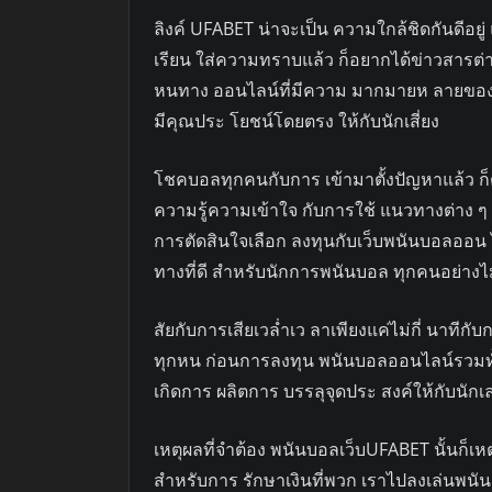
ลิงค์ UFABET น่าจะเป็น ความใกล้ชิดกันดีอยู
เรียน ใส่ความทราบแล้ว ก็อยากได้ข่าวสารต่าง
หนทาง ออนไลน์ที่มีความ มากมายห ลายของ ข้อม
มีคุณประ โยชน์โดยตรง ให้กับนักเสี่ยง
โชคบอลทุกคนกับการ เข้ามาตั้งปัญหาแล้ว ก
ความรู้ความเข้าใจ กับการใช้ แนวทางต่าง 
การตัดสินใจเลือก ลงทุนกับเว็บพนันบอลออน ไล
ทางที่ดี สำหรับนักการพนันบอล ทุกคนอย่างไ
สัยกับการเสียเวล่ำเว ลาเพียงแค่ไม่กี่ นาทีกับ
ทุกหน ก่อนการลงทุน พนันบอลออนไลน์รวมทั้ง
เกิดการ ผลิตการ บรรลุจุดประ สงค์ให้กับนักเ
เหตุผลที่จำต้อง พนันบอลเว็บUFABET นั้นก็เห
สำหรับการ รักษาเงินที่พวก เราไปลงเล่นพนัน ห