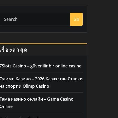
Go
เรื่องล่าสุด
7Slots Casino – güvenilir bir online casino
Олимп Казино – 2026 Казахстан Ставки
на спорт и Olimp Casino
Гама казино онлайн – Gama Casino
Online