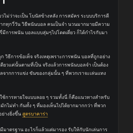
ียวไม่ว่าจะเป็น โบนัสข้างหลัง การสมัคร ระบบบริการดี
ง มากทุกวี่วัน วิธีพนันบอล คนเป็นจำ นวนมากมายมีความ
รี่มีการพนัน บอลแบบสุ่มๆไปโดดเดี่ยว ก็ได้กำไรกับมา
ูก วิธีการข้อเท็จ จริงเหตุเพราะการพนัน บอลที่ถูกอย่าง
ง เดียวแค่นั้นตามที่เป็น จริงแล้วการพนันบอลจำ เป็นต้อง
จากการแข่ง ขันของกลุ่มนั้น ๆ ที่พวกเราจะเล่นแทง
จะใช้การทายใจแบบลอย ๆ รวมทั้งนี่ ก็คือแนวทางสำหรับ
่ามักไม่ทำ กันทั้ง ๆ ที่มองเห็นไปได้ยากมากกว่า ที่พวก
างยิ่งขึ้น
สูตรบาคาร่า
ม่มีมาตรฐาน อะไรก็แล้วแต่มารอง รับให้กับนักเล่นการ