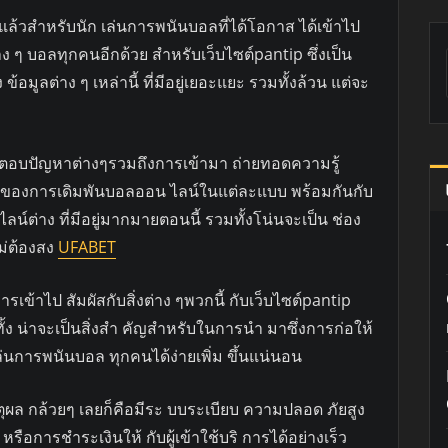
่ แล้วสำหรับนัก เล่นการพนันบอลที่ได้โอกาส ได้เข้าไป
 ๆ บอลทุกคนอีกด้วย สำหรับเว็บไซต์pantip ซึ่งเป็น
ูลต่าง ๆ เหล่านี้ ที่มีอยู่เยอะแยะ รวมทั้งล้วน แต่จะ
็ตอบปัญหาต่างๆรวมถึงการเข้ามา ถ่ายทอดความรู้
ๆ ของการเดิมพันบอลออน ไลน์ในแต่ละแบบ พร้อมกันกับ
น์ต่าง ที่มีอยู่มากมายตอนนี้ รวมทั้งโน่นจะเป็น ช่อง
ม่ต้องสง
UFABET
การเข้าไป สัมผัสกับสิ่งต่าง ๆพวกนี้ กับเว็บไซต์pantip
 น่าจะเป็นสิ่งสำ คัญสำหรับในการนำ มาซึ่งการก่อให้
ล่นการพนันบอล ทุกคนได้ง่ายเพิ่ม ขึ้นแน่นอน
ตุผล กล้วยๆ เลยก็คือมีระ บบระเบียบ ความปลอด ภัยสูง
รือการชำระเงินให้ กับผู้เข้าใช้บริ การได้อย่างเร็ว