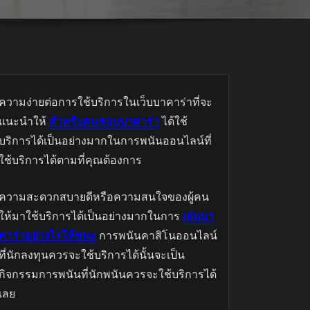
ความง่ายต่อการใช้บริการในเว็บบาคาร่าที่จะ
แนะนำให้
สำหรับคนชอบบาคาร่า
ได้ใช้
บริการได้เป็นอย่างมากในการพนันออนไลน์ที่
ใช้บริการได้ตามที่คุณต้องการ
ความสะดวกสบายดีหรือความสนใจของผู้คน
ให้มาใช้บริการได้เป็นอย่างมากในการ
เล่นบา
คาร่าอย่างไรให้ชนะ
การพนันคาสิโนออนไลน์
ที่นักลงทุนควรจะใช้บริการได้นั้นจะเป็น
กิจกรรมการพนันที่นักพนันควรจะใช้บริการได้
เลย