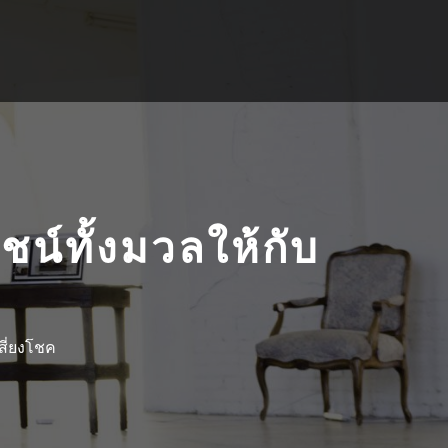
น์ทั้งมวลให้กับ
สี่ยงโชค