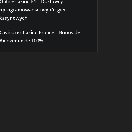
Online casino F1 – Dostawcy
oprogramowania i wybór gier
kasynowych
Casinozer Casino France – Bonus de
Bienvenue de 100%