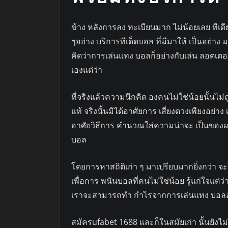
ข้าง หลังการลง ทะเบียนมาก ไม่น้อยเลย ทีเด
ๆอย่าง บริการทีเด็ดบอล ที่มีมาให้ เป็นอย่า
คิดว่าการเล่นแทง บอลก็อย่างกับเล่น ลอตเตอ
เองแต่ว่า
ที่จริงแล้วความนึกคิด องคนไม่ใช่น้อยนั้นไม่ถ
แท้ จริงนั้นมิได้อาศัยการ เสี่ยงดวงเพียงอย่า
อาศัยวิธีการ คำนวณใส่ความน่าจะ เป็นของผล
บอล
โดยการหาสถิติเก่า ๆ มาเปรียบมากยิ่งกว่า 
เพื่อการ พนันบอลที่คนไม่ใช่น้อย รู้แก่ใจแต่ว
เราจะสามารถทำ กำไรจากการเล่นแทง บอลอย่
สมัครufabet 1688 และก็ในสมัยเก่า นั้นยังไ