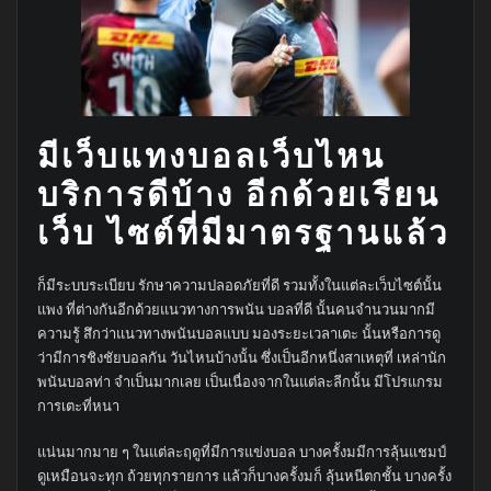
มีเว็บแทงบอลเว็บไหน
บริการดีบ้าง อีกด้วยเรียน
เว็บ ไซต์ที่มีมาตรฐานแล้ว
ก็มีระบบระเบียบ รักษาความปลอดภัยที่ดี รวมทั้งในแต่ละเว็บไซต์นั้น
แพง ที่ต่างกันอีกด้วยแนวทางการพนัน บอลที่ดี นั้นคนจำนวนมากมี
ความรู้ สึกว่าแนวทางพนันบอลแบบ มองระยะเวลาเตะ นั้นหรือการดู
ว่ามีการชิงชัยบอลกัน วันไหนบ้างนั้น ซึ่งเป็นอีกหนึ่งสาเหตุที่ เหล่านัก
พนันบอลท่า จำเป็นมากเลย เป็นเนื่องจากในแต่ละลีกนั้น มีโปรแกรม
การเตะที่หนา
แน่นมากมาย ๆ ในแต่ละฤดูที่มีการแข่งบอล บางครั้งมมีการลุ้นแชมป์
ดูเหมือนจะทุก ถ้วยทุกรายการ แล้วก็บางครั้งมก็ ลุ้นหนีตกชั้น บางครั้ง