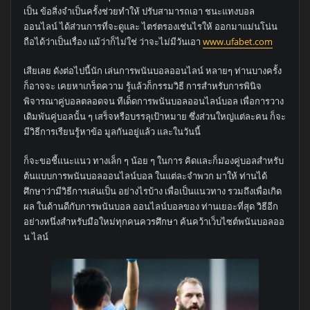
เป็น ข้อสิ่งจำเป็นครั้งช่วยทำให้ ปรับสามารถเอา ชนะแทงบอล
ออนไลน์ ได้ส่วนการที่จะดูและ ไตร่ตรองเช่นไรให้ ออกมาแม่นโน่น
ถือได้ว่าเป็นเรื่อง แม้ว่าก็ไม่ใช่ ว่าจะไม่มีวันเอา
www.ufabet.com
เสียเลย ดังต่อไปนี้นัก เล่นการพนันบอลออนไลน์ หลายๆ ท่านบางครั้ง
ก็อาจจะ เคยหาเกร็ดความ รู้แล้วก็กรรมวิธี การสำหรับการพินิจ
พิจารณาคู่บอลตลอดจน ทีเด็ดการพนันบอลออนไลน์บอล เพื่อการวาง
เดิมพันคู่บอลนั้น ๆ เสร็จหรือบรรลุเป้าหมาย ซึ่งส่วนใหญ่แต่ละคน ก็จะ
มีวิธีการเรียนรู้หาข้อ มูลกันอยู่แล้ว และในวันนี้
ก็จะขอชี้แนะแนว ทางเล็ก ๆ น้อย ๆ ในการ คิดและก็มองคู่บอลสำหรับ
ต้นแบบการพนันบอลออนไลน์บอล ในแต่ละจำพวก มาให้ ท่านได้
ศึกษาว่ามีวิธีการเล่นเป็น อย่างไรบ้าง เพื่อเป็นแนวทาง รวมถึงเพื่อเกิด
ผล ในด้านดีกับการพนันบอล ออนไลน์บอลของ ท่านเยอะที่สุด วิธีอีก
อย่างหนึ่งสำหรับมือใหม่ทุกคนควรศึกษา ค้นคว้าเว็บไซต์พนันบอลออ
น ไลน์