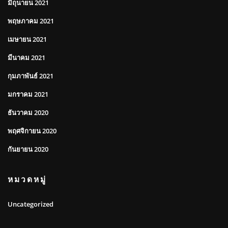
มิถุนายน 2021
พฤษภาคม 2021
เมษายน 2021
มีนาคม 2021
กุมภาพันธ์ 2021
มกราคม 2021
ธันวาคม 2020
พฤศจิกายน 2020
กันยายน 2020
หมวดหมู่
Uncategorized