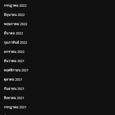
กรกฎาคม 2022
มิถุนายน 2022
พฤษภาคม 2022
มีนาคม 2022
กุมภาพันธ์ 2022
มกราคม 2022
ธันวาคม 2021
พฤศจิกายน 2021
ตุลาคม 2021
กันยายน 2021
สิงหาคม 2021
กรกฎาคม 2021