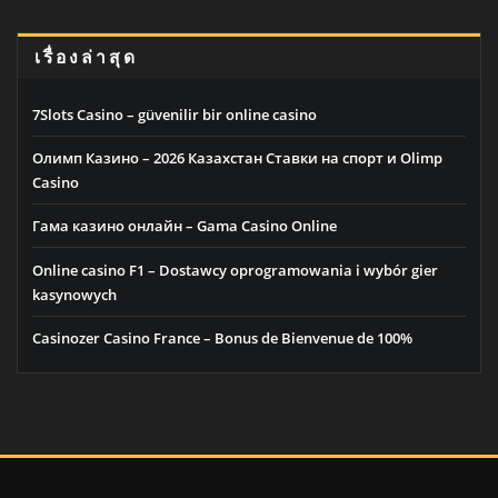
เรื่องล่าสุด
7Slots Casino – güvenilir bir online casino
Олимп Казино – 2026 Казахстан Ставки на спорт и Olimp
Casino
Гама казино онлайн – Gama Casino Online
Online casino F1 – Dostawcy oprogramowania i wybór gier
kasynowych
Casinozer Casino France – Bonus de Bienvenue de 100%