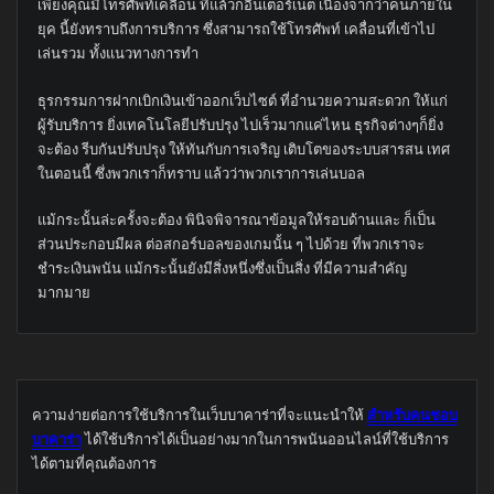
เพียงคุณมีโทรศัพท์เคลื่อน ที่แล้วก็อินเตอร์เน็ต เนื่องจากว่าคนภายใน
ยุค นี้ยังทราบถึงการบริการ ซึ่งสามารถใช้โทรศัพท์ เคลื่อนที่เข้าไป
เล่นรวม ทั้งแนวทางการทำ
ธุรกรรมการฝากเบิกเงินเข้าออกเว็บไซต์ ที่อำนวยความสะดวก ให้แก่
ผู้รับบริการ ยิ่งเทคโนโลยีปรับปรุง ไปเร็วมากแค่ไหน ธุรกิจต่างๆก็ยิ่ง
จะต้อง รีบกันปรับปรุง ให้ทันกับการเจริญ เติบโตของระบบสารสน เทศ
ในตอนนี้ ซึ่งพวกเราก็ทราบ แล้วว่าพวกเราการเล่นบอล
แม้กระนั้นล่ะครั้งจะต้อง พินิจพิจารณาข้อมูลให้รอบด้านและ ก็เป็น
ส่วนประกอบมีผล ต่อสกอร์บอลของเกมนั้น ๆ ไปด้วย ที่พวกเราจะ
ชำระเงินพนัน แม้กระนั้นยังมีสิ่งหนึ่งซึ่งเป็นสิ่ง ที่มีความสำคัญ
มากมาย
ความง่ายต่อการใช้บริการในเว็บบาคาร่าที่จะแนะนำให้
สำหรับคนชอบ
บาคาร่า
ได้ใช้บริการได้เป็นอย่างมากในการพนันออนไลน์ที่ใช้บริการ
ได้ตามที่คุณต้องการ