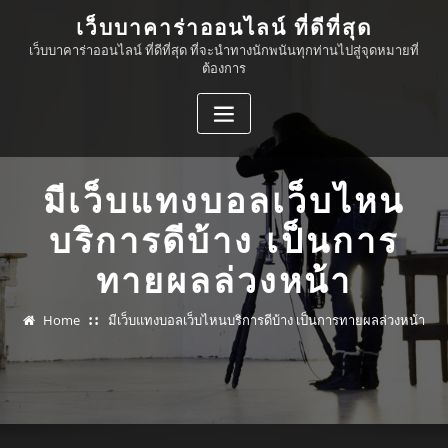
Skip
เว็บบาคาร่าออนไลน์ ที่ดีที่สุด
to
เว็บบาคาร่าออนไลน์ ที่ดีที่สุด ที่จะนำทางนักพนันทุกท่านไปสู่จุดหมายที่
content
ต้องการ
มีเว็บแทงบอลเว็บไหน
บริการดีบ้าง เป็นการ
ทายผลล่วงหน้า
Home
มีเว็บแทงบอลเว็บไหนบริการดีบ้าง เป็นการทายผลล่วงหน้า