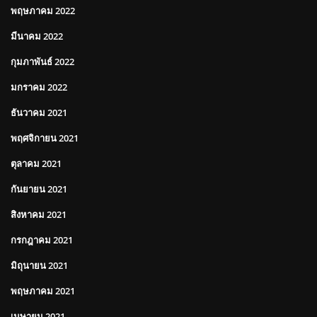
พฤษภาคม 2022
มีนาคม 2022
กุมภาพันธ์ 2022
มกราคม 2022
ธันวาคม 2021
พฤศจิกายน 2021
ตุลาคม 2021
กันยายน 2021
สิงหาคม 2021
กรกฎาคม 2021
มิถุนายน 2021
พฤษภาคม 2021
เมษายน 2021