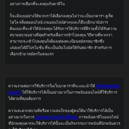
อย่างการเลือกที่จะลงทุนกับคาสิโน
ก็จะมีแบบอย่างให้พวกเราได้เลือกลงทุนไม่ว่าจะเป็นบาคาร่า ลูเร็ต
ไฮโล สล็อตออนไลน์ เกมออนไลน์ต่างๆและก็อื่นๆอีกนานัปการ
ต้นแบบ ที่จะทำให้นักลงทุน ได้รับการให้บริการที่ดีรวมทั้งได้รับความ
สบายสบายอย่างที่สุดสำหรับเพื่อการเข้าไปลงทุน วิถีทางที่พวกเรา
สามารถจะเข้าไปลงทุนก็เพียงแต่ลงทะเบียนสมัครสมาชิกซึ่ง
ufabetได้มีโปรโมชั่น ที่จะเป็นเงินโบนัสให้กับสมาชิก สำหรับการ
เลือกเข้ามาสมัครในหนแรก
ความง่ายต่อการใช้บริการในเว็บบาคาร่าที่จะแนะนำให้
สำหรับคนชอบ
บาคาร่า
ได้ใช้บริการได้เป็นอย่างมากในการพนันออนไลน์ที่ใช้บริการ
ได้ตามที่คุณต้องการ
ความสะดวกสบายดีหรือความสนใจของผู้คนให้มาใช้บริการได้เป็น
อย่างมากในการ
เล่นบาคาร่าอย่างไรให้ชนะ
การพนันคาสิโนออนไลน์
ที่นักลงทุนควรจะใช้บริการได้นั้นจะเป็นกิจกรรมการพนันที่นักพนันควร