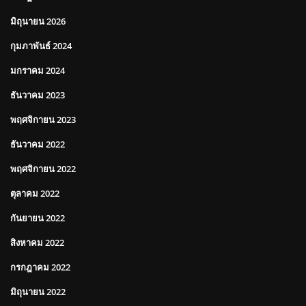
มิถุนายน 2026
กุมภาพันธ์ 2024
มกราคม 2024
ธันวาคม 2023
พฤศจิกายน 2023
ธันวาคม 2022
พฤศจิกายน 2022
ตุลาคม 2022
กันยายน 2022
สิงหาคม 2022
กรกฎาคม 2022
มิถุนายน 2022