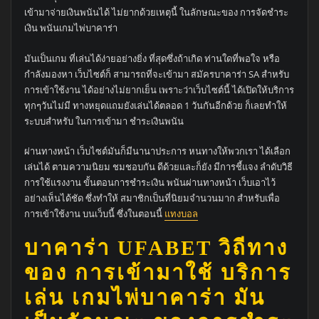
เข้ามาจ่ายเงินพนันได้ ไม่ยากด้วยเหตุนี้ ในลักษณะของ การจัดชำระ
เงิน พนันเกมไพ่บาคาร่า
มันเป็นเกม ที่เล่นได้ง่ายอย่างยิ่ง ที่สุดซึ่งถ้าเกิด ท่านใดที่พอใจ หรือ
กำลังมองหา เว็บไซต์ก็ สามารถที่จะเข้ามา สมัครบาคาร่า SA สำหรับ
การเข้าใช้งาน ได้อย่างไม่ยากเย็น เพราะว่าเว็บไซต์นี้ ได้เปิดให้บริการ
ทุกๆวันไม่มี ทางหยุดแถมยังเล่นได้ตลอด 1 วันกันอีกด้วย ก็เลยทำให้
ระบบสำหรับ ในการเข้ามา ชำระเงินพนัน
ผ่านทางหน้า เว็บไซต์มันก็มีนานาประการ หนทางให้พวกเรา ได้เลือก
เล่นได้ ตามความนิยม ชมชอบกัน ดีด้วยและก็ยัง มีการชี้แจง ลำดับวิธี
การใช้แรงงาน ขั้นตอนการชำระเงิน พนันผ่านทางหน้า เว็บเอาไว้
อย่างเห็นได้ชัด ซึ่งทำให้ สมาชิกเป็นที่นิยมจำนวนมาก สำหรับเพื่อ
การเข้าใช้งาน บนเว็บนี้ ซึ่งในตอนนี้
แทงบอล
บาคาร่า UFABET วิถีทาง
ของ การเข้ามาใช้ บริการ
เล่น เกมไพ่บาคาร่า มัน