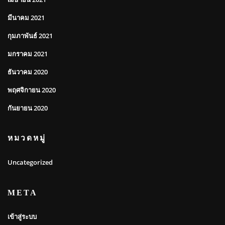
มีนาคม 2021
กุมภาพันธ์ 2021
มกราคม 2021
ธันวาคม 2020
พฤศจิกายน 2020
กันยายน 2020
หมวดหมู่
Uncategorized
META
เข้าสู่ระบบ