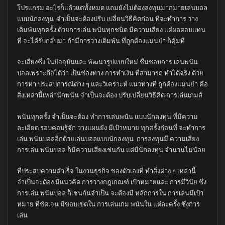
โปรแกรม อะไรก็แล้วแต่ทั้งหมด แถมยังไม่ต้องลงทุนมากมายเล่นบอล
แบบนักลงทุน
จำเป็นจะต้องปรับ เปลี่ยนวิธีคิดก่อน ที่จะทำการ วาง
เดิมพันทุกครั้ง ด้วยการเล่น พนันทุกชนิด มีความเสี่ยง แต่ผลตอบแทน
ที่ จะได้รับกลับมา ถ้ามีการวางเดิมพัน ที่ถูกต้องแม่นยำ ก็คุ้มที่
จะเสี่ยงซึ่ง ในปัจจุบันและ พัฒนารูปแบบใหม่ ชื่นชอบการ เล่นพนัน
บอลเพราะถือได้ว่า เป็นช่องทาง การทำเงิน ที่สามารถ ทำได้จริง ด้วย
การหา ประสบการณ์ต่าง ๆ และวิเคราะห์ แนวทางที่ ถูกต้องแม่นยำ คือ
สิ่งเหล่านี้เหล่านักพนัน จำเป็นจะต้อง ปรับเปลี่ยนวิธีคิด การเล่นเกมส์
พนันทุกครั้ง จำเป็นจะต้อง ทำการเล่นพนัน แบบนักลงทุน ที่มีความ
ละเอียด รอบคอบรู้จัก วางแผนยัง มีเป้าหมาย ทุกครั้งก่อนที่ จะทำการ
เล่น พนันบอลอีกด้วย
เล่นบอลแบบนักลงทุน
การลงทุนมี ความเสี่ยง
การเล่น พนันบอล ก็มีความเสี่ยงเช่นกัน แต่มีนักลงทุน จำนวนไม่น้อย
ที่ประสบความสำเร็จ ในงานธุรกิจ ของตัวเองที่ ทำสิ่งต่าง ๆ เหล่านี้
จำเป็นจะต้อง มีแนวคิด การวางกฎเกณฑ์ เป้าหมายและ การมีวินัย ซึ่ง
การเล่น พนันบอล ก็เช่นกันจำเป็น จะต้องมี หลักการใน การเล่นมีเป้า
หมาย ที่ชัดเจน มีขอบเขตใน การเล่นเกม พนันใน แต่ละครั้ง ซึ่งการ
เล่น