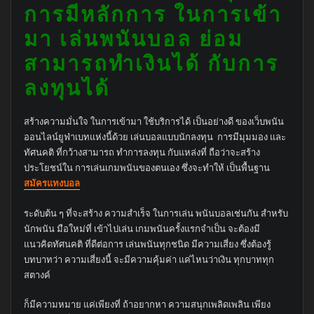
การมีหลักการ ในการเข้า
มา เล่นพนันบอล ย่อม
สามารถทำเงินได้ กับการ
ลงทุนได้
สร้างความมั่นใจ ในการเข้ามา ใช้บริการได้ เป็นอย่างดี ของเว็บพนัน
ออนไลน์ยูฟ่าเบทแห่งนี้ด้วย
เล่นบอลแบบนักลงทุน
การมีมุมมอง และ
ทัศนคติ ที่กว้างสามารถ ทำการลงทุน กับแหล่งที่ ถือว่าจะสร้าง
ประโยชน์ใน การเล่นเกมพนันของตนเอง ซึ่งจะทำให้ เป็นพื้นฐาน
สมัครแทงบอล
ระดับต้น ๆ ที่จะสร้าง ความสำเร็จ ในการเล่น พนันบอลเช่นกัน สำหรับ
นักพนัน มือใหม่ที่ เข้าไปเล่น เกมพนันครั้งแรกจำเป็น จะต้องมี
แนวคิดทัศนคติ ที่ดีต่อการ เล่นพนันทุกชนิด มีความเสี่ยง ซึ่งต้องรู้
บทบาทว่า ความเสี่ยงนี้ จะมีความคุ้มค่า แค่ไหนว่าเงิน ทุกบาททุก
สตางค์
ก็มีความหมาย แค่เพียงที่ ถ้าอยากหา ความสนุกเพลิดเพลิน เพียง