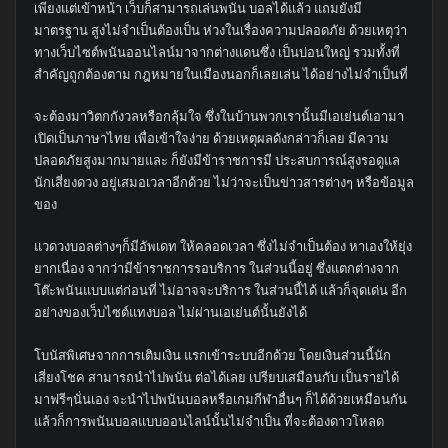
เพียงแต่เข้าหน้า เว็บก็สามารถเล่นพนัน บอลได้แล้ว แถมยังมี
มาตรฐาน สูงไม่จำเป็นต้องเป็น ห่วงในเรื่องความปลอดภัย ด้วยเหตุว่า
ทางเว็บไซต์พนันออนไลน์มาจากต่างแดนซึ่ง เป็นบ่อนใหญ่ รวมทั้งที่
สำคัญถูกต้องตาม กฎหมายในเมืองนอกก็เลยเล่น ได้อย่างไม่จำเป็นที่
จะต้องมาวิตกกังวลหรือกลุ้มใจ ซึ่งในบ้านพวกเรานั้นมีเอเย่นต์เอามา
เปิดเป็นภาษาไทย เพื่อเข้าใจง่าย ด้วยเหตุผลดังกล่าวก็เลย มีความ
ปลอดภัยสูงมากมายและ ก็ยังมีข้าราชการมี ประสบการณ์สูงรอดูแล
นักเสี่ยงดวง อยู่เสมอเวลาอีกด้วย ไม่ว่าจะเป็นข่าวสารต่างๆ หรือข้อมูล
ของ
แวดวงบอลต่างๆก็มีอัพเดท ให้คลอดเวลา ซึ่งไม่จำเป็นต้อง หาเองให้ยุ่ง
ยากเนื่อง จากว่ามีข้าราชการรอบริการ ในส่วนนี้อยู่ ซึ่งแตกต่างจาก
โต๊ะพนันแบบแต่ก่อนที่ ไม่อาจจะบริการ ในส่วนนี้ได้ แล้วก็จุดเด่น อีก
อย่างของเว็บไซต์แทงบอล ไม่ผ่านเอเย่นต์นั้นยังได้
โบนัสพิเศษจากการเติมเงิน แรกเข้าระบบอีกด้วย โดยเงินส่วนนี้นัก
เสี่ยงโชค สามารถนำไปพนัน ต่อได้เลย เปรียบเสมือนกับ เป็นรายได้
มาฟรีๆนั่นเอง จะนำไปพนันบอลหรือเกมกีฬาอื่นๆ ก็ได้ด้วยเหมือนกัน
แล้วก็การพนันบอลแบบออนไลน์นั้นไม่จำเป็น ที่จะต้องดาวโหลด