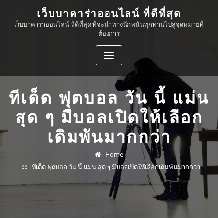
Skip
เว็บบาคาร่าออนไลน์ ที่ดีที่สุด
to
เว็บบาคาร่าออนไลน์ ที่ดีที่สุด ที่จะนำทางนักพนันทุกท่านไปสู่จุดหมายที่
content
ต้องการ
ทีเด็ด ฟุตบอล วัน นี้ แม่น
สุด ๆ มีบอลเปิดให้เลือก
เดิมพันมากกว่า
Home
ทีเด็ด ฟุตบอล วัน นี้ แม่น สุด ๆ มีบอลเปิดให้เลือกเดิมพันมากกว่า