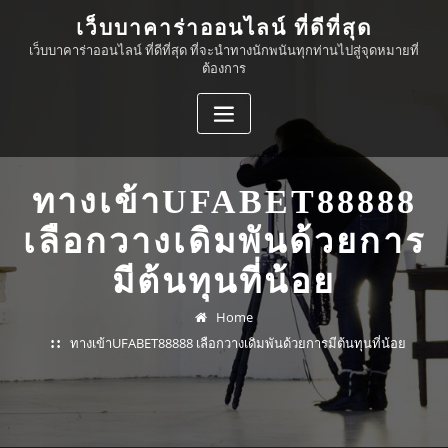
Skip
เว็บบาคาร่าออนไลน์ ที่ดีที่สุด
to
เว็บบาคาร่าออนไลน์ ที่ดีที่สุด ที่จะนำทางนักพนันทุกท่านไปสู่จุดหมายที่
content
ต้องการ
ทางเข้าUFABET88888
เลือกวางเดิมพันด้วยการ
มีต้นทุนที่น้อย
Home
ทางเข้าUFABET88888 เลือกวางเดิมพันด้วยการมีต้นทุนที่น้อย