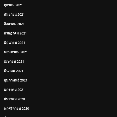
ตุลาคม 2021
กันยายน 2021
สิงหาคม 2021
กรกฎาคม 2021
มิถุนายน 2021
พฤษภาคม 2021
เมษายน 2021
มีนาคม 2021
กุมภาพันธ์ 2021
มกราคม 2021
ธันวาคม 2020
พฤศจิกายน 2020