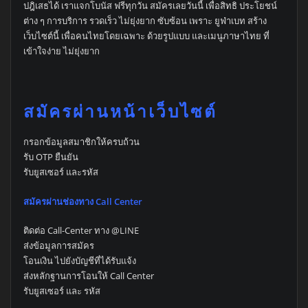
ปฎิเสธได้ เราแจกโบนัส ฟรีทุกวัน สมัครเลยวันนี้ เพื่อสิทธิ ประโยชน์
ต่าง ๆ การบริการ รวดเร็ว ไม่ยุ่งยาก ซับซ้อน เพราะ ยูฟ่าเบท สร้าง
เว็บไซต์นี้ เพื่อคนไทยโดยเฉพาะ ด้วยรูปแบบ และเมนูภาษาไทย ที่
เข้าใจง่าย ไม่ยุ่งยาก
สมัครผ่านหน้าเว็บไซต์
กรอกข้อมูลสมาชิกให้ครบถ้วน
รับ OTP ยืนยัน
รับยูสเซอร์ และรหัส
สมัครผ่านช่องทาง Call Center
ติดต่อ Call-Center ทาง @LINE
ส่งข้อมูลการสมัคร
โอนเงิน ไปยังบัญชีที่ได้รับแจ้ง
ส่งหลักฐานการโอนให้ Call Center
รับยูสเซอร์ และ รหัส