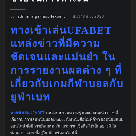
by
admin_algeriasoilexpert
ธันวาคม 6, 2020
ทางเข้าเล่นUFABET
แหล่งข่าวที่มีความ
ชัดเจนและแม่นยำ ใน
การรายงานผลต่าง ๆ ที่
เกี่ยวกับเกมกีฬาบอลกับ
ยูฟ่าเบท
ทางเข้าเล่นUFABET
แหล่งรวบรวมความรู้ และคำแนะนำ ต่างๆที่
เกี่ยวกับ การเล่นพนันบอลUfabet
เป็นหนังสือพิมพ์กีฬา ยอดนิยมแบบ
ออนไลน์ ซึ่งมีการอัพเดททุกวัน สามารถเชื่อถือ ได้เป็นอย่างดี ใน
ข้อมูลข่าวสาร ที่อยู่ในUfabetออนไลน์นี้