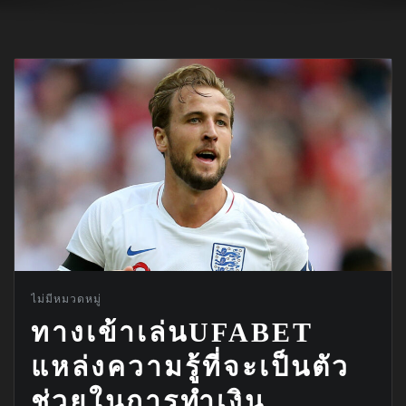
ไม่มีหมวดหมู่
ทางเข้าเล่นUFABET
แหล่งความรู้ที่จะเป็นตัว
ช่วยในการทำเงิน