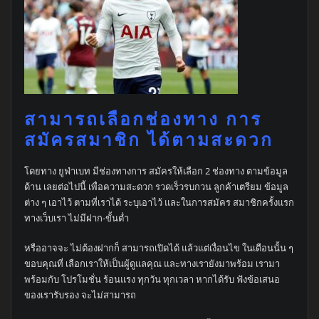
สามารถเลือกช่องทาง การ
สมัครสมาชิก ได้ตามสะดวก
โดยทาง ยูฟ่าเบท มีช่องทางการ สมัครให้เลือก 2 ช่องทาง ตามข้อมูล
ด้าน เลยต่อไปนี้ เพื่อความสะดวก รวดเร็วรบกวน ลูกค้าเตรียม ข้อมูล
ต่าง ๆ เอาไว้ ตามที่เราได้ ระบุเอาไว้ และในการสมัคร สมาชิกครั้งแรก
ทางเว็บเรา ไม่มีฝาก-ขั้นต่ำ
หรืออาจจะ ไม่ต้องฝากก็ สามารถเปิดได้ แล้วแต่เงื่อนไข ในเดือนนั้น ๆ
ขอบคุณที่ เลือกเราให้เป็นผู้ดูแลคุณ และทางเรายังมาพร้อม เรามา
พร้อมกับ โปรโมชั่น ร้อนแรง ทุกวัน ทุกเวลา หากได้รับ ฟังข้อเสนอ
ของเรารับรอง จะไม่สามารถ