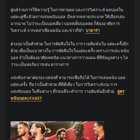
ศูนย์รวมการให้ความรู้ ในการทายผล และการวิเคราะห์ ผลบอลใน
แต่ละคู่ซึ่ง
ด้วยการเล่นพนันบอล มีหลากหลายประเภท ให้เลือกเล่น
มากมาย ไม่ว่าจะเป็นบอลเดี่ยว บอลสเต็ปบอลสด ก็ต้องอาศัยการ
วิเคราะห์ จากเหล่าเซียนพนัน และข่าวกีฬา
บาคาร่า
ต่างๆมาเป็นตัวช่วย ในการตัดสินใจใน การวางเดิมพันใน แต่ละครั้งอีก
ด้วย เพื่อเป็นแนวทางใน การตัดสินใจในแต่ละครั้ง เพราะการเล่น พนัน
บอล จำเป็นต้องอาศัยเทคนิค แนวทางการวางแผน ที่ดีข้อมูลต่าง ๆ ไม่
ว่าจะเป็นฟอร์มการเล่น ตารางการ
แข่งขันราคาต่อรอง แหล่งที่ สามารถเชื่อถือได้ ในการเล่นพนัน บอล
แต่ละครั้ง ถือว่าเป็นตัวช่วย ที่ดีทีเดียว ในการวิเคราะห์เกม การ
แข่งขันบอล ในทีมต่าง ๆ ที่ก่อนที่จะทำการ วางเดิมพันอีกด้วย
สูตร
พนันบอลUFABET