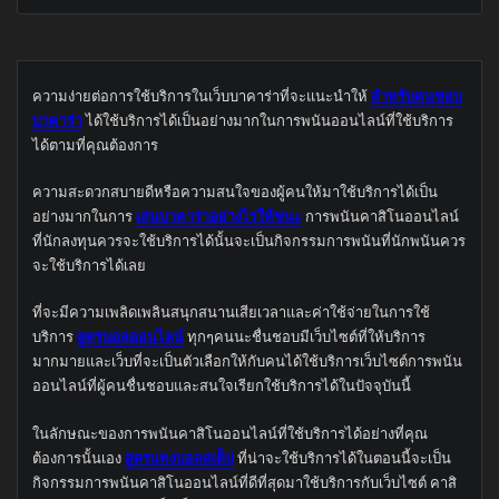
ความง่ายต่อการใช้บริการในเว็บบาคาร่าที่จะแนะนำให้
สำหรับคนชอบ
บาคาร่า
ได้ใช้บริการได้เป็นอย่างมากในการพนันออนไลน์ที่ใช้บริการ
ได้ตามที่คุณต้องการ
ความสะดวกสบายดีหรือความสนใจของผู้คนให้มาใช้บริการได้เป็น
อย่างมากในการ
เล่นบาคาร่าอย่างไรให้ชนะ
การพนันคาสิโนออนไลน์
ที่นักลงทุนควรจะใช้บริการได้นั้นจะเป็นกิจกรรมการพนันที่นักพนันควร
จะใช้บริการได้เลย
ที่จะมีความเพลิดเพลินสนุกสนานเสียเวลาและค่าใช้จ่ายในการใช้
บริการ
สูตรบอลออนไลน์
ทุกๆคนนะชื่นชอบมีเว็บไซต์ที่ให้บริการ
มากมายและเว็บที่จะเป็นตัวเลือกให้กับคนได้ใช้บริการเว็บไซต์การพนัน
ออนไลน์ที่ผู้คนชื่นชอบและสนใจเรียกใช้บริการได้ในปัจจุบันนี้
ในลักษณะของการพนันคาสิโนออนไลน์ที่ใช้บริการได้อย่างที่คุณ
ต้องการนั้นเอง
สูตรแทงบอลสเต็ป
ที่น่าจะใช้บริการได้ในตอนนี้จะเป็น
กิจกรรมการพนันคาสิโนออนไลน์ที่ดีที่สุดมาใช้บริการกับเว็บไซต์ คาสิ