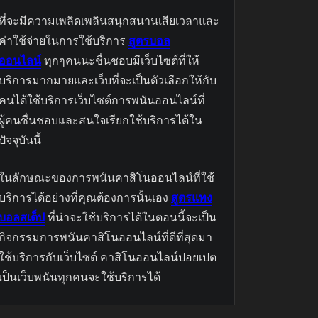
ที่จะมีความเพลิดเพลินสนุกสนานเสียเวลาและ
ค่าใช้จ่ายในการใช้บริการ
สูตรบอล
ออนไลน์
ทุกๆคนนะชื่นชอบมีเว็บไซต์ที่ให้
บริการมากมายและเว็บที่จะเป็นตัวเลือกให้กับ
คนได้ใช้บริการเว็บไซต์การพนันออนไลน์ที่
ผู้คนชื่นชอบและสนใจเรียกใช้บริการได้ใน
ปัจจุบันนี้
ในลักษณะของการพนันคาสิโนออนไลน์ที่ใช้
บริการได้อย่างที่คุณต้องการนั้นเอง
สูตรแทง
บอลสเต็ป
ที่น่าจะใช้บริการได้ในตอนนี้จะเป็น
กิจกรรมการพนันคาสิโนออนไลน์ที่ดีที่สุดมา
ใช้บริการกับเว็บไซต์ คาสิโนออนไลน์ปอยเปต
เป็นเว็บพนันทุกคนจะใช้บริการได้