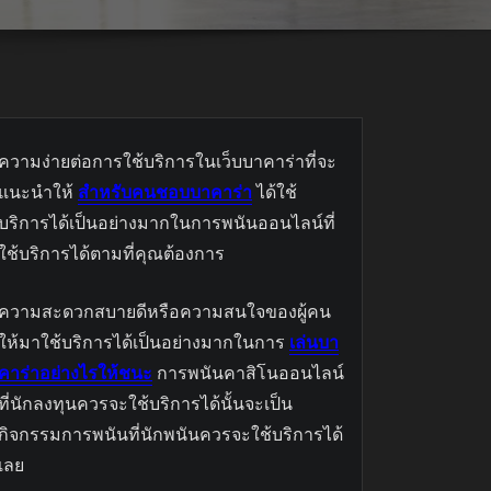
ความง่ายต่อการใช้บริการในเว็บบาคาร่าที่จะ
แนะนำให้
สำหรับคนชอบบาคาร่า
ได้ใช้
บริการได้เป็นอย่างมากในการพนันออนไลน์ที่
ใช้บริการได้ตามที่คุณต้องการ
ความสะดวกสบายดีหรือความสนใจของผู้คน
ให้มาใช้บริการได้เป็นอย่างมากในการ
เล่นบา
คาร่าอย่างไรให้ชนะ
การพนันคาสิโนออนไลน์
ที่นักลงทุนควรจะใช้บริการได้นั้นจะเป็น
กิจกรรมการพนันที่นักพนันควรจะใช้บริการได้
เลย