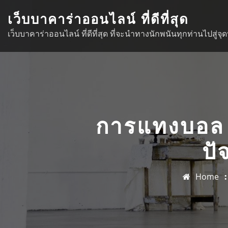
Skip
เว็บบาคาร่าออนไลน์ ที่ดีที่สุด
to
เว็บบาคาร่าออนไลน์ ที่ดีที่สุด ที่จะนำทางนักพนันทุกท่านไปสู่จ
content
การแทงบอล ให
ปั
Home