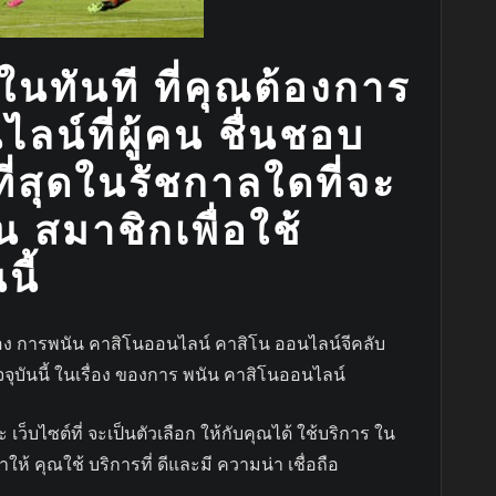
 ในทันที ที่คุณต้องการ
ลน์ที่ผู้คน ชื่นชอบ
ี่สุดในรัชกาลใดที่จะ
 สมาชิกเพื่อใช้
นี้
นของ การพนัน คาสิโนออนไลน์
คาสิโน ​ออนไลน์​จี​คลับ​
จุบันนี้ ในเรื่อง ของการ พนัน คาสิโนออนไลน์
 เว็บไซต์ที่ จะเป็นตัวเลือก ให้กับคุณได้ ใช้บริการ ใน
ห้ คุณใช้ บริการที่ ดีและมี ความน่า เชื่อถือ