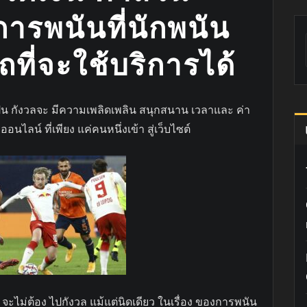
 การพนันที่นักพนัน
ี่จะใช้บริการได้
เป็น กังวลจะ มีความเพลิดเพลิน สนุกสนาน เวลาและ ค่า
นไลน์ ที่เพียง แค่คนหนึ่งเข้า สู่เว็บไซต์
่ จะไม่ต้อง ไปกังวล แม้แต่นิดเดียว ในเรื่อง ของการพนัน