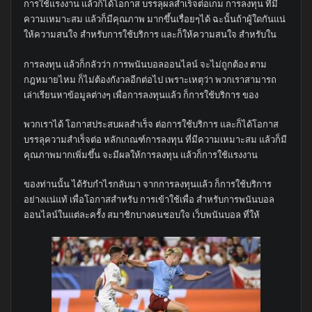
การใช้แรงงาน แล้วก็ได้โอกาส บรรลุผลสำเร็จต่อเกม การลงทุน ที่มี
ความเหมาะสม แล้วก็มีคุณภาพ มากขึ้นเรื่อยๆได้ ฉะนั้นถ้าผู้ใดกันแน่
ให้ความสนใจ สำหรับการใช้บริการ และก็ให้ความสนใจ สำหรับใน
การลงทุน แล้วก็กลัวว่า การพนันบอลออนไลน์ จะไม่ถูกต้อง ตาม
กฎหมายไหม ก็ไม่ต้องกังวลอีกต่อไป เพราะเหตุว่า พวกเราสามารถ
เล่าเรียนหาข้อมูลต่างๆ เพื่อการลงทุนแล้ว ก็การใช้บริการ ของ
พวกเราได้ โอกาสประสบผลสำเร็จ ต่อการใช้บริการ และก็ได้โอกาส
บรรลุความสำเร็จต่อ หลักเกณฑ์การลงทุน ที่มีความเหมาะสม แล้วก็มี
คุณภาพมากเพิ่มขึ้น จะมีผลให้การลงทุน แล้วก็การใช้แรงงาน
ของท่านนั้น ได้รับกำไรกลับมา จากการลงทุนแล้ว ก็การใช้บริการ
อย่างแน่แท้ เพื่อโอกาสสำหรับ การเข้าใช้เพื่อ สำหรับการพนันบอล
ออนไลน์ในแต่ละครั้ง สมาชิกบางคนชอบใจ เว็บพนันบอล ที่ให้