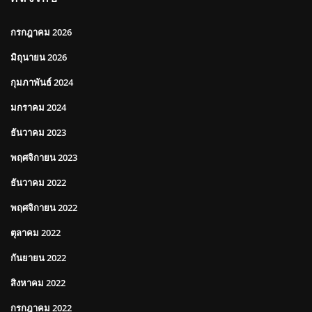
กรกฎาคม 2026
มิถุนายน 2026
กุมภาพันธ์ 2024
มกราคม 2024
ธันวาคม 2023
พฤศจิกายน 2023
ธันวาคม 2022
พฤศจิกายน 2022
ตุลาคม 2022
กันยายน 2022
สิงหาคม 2022
กรกฎาคม 2022