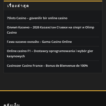
เรื่องล่าสุด
7Slots Casino – güvenilir bir online casino
Олимп Казино – 2026 Казахстан Ставки на спорт и Olimp
Casino
Гама казино онлайн – Gama Casino Online
Online casino F1 – Dostawcy oprogramowania i wybór gier
kasynowych
Casinozer Casino France – Bonus de Bienvenue de 100%
คลังเก็บ