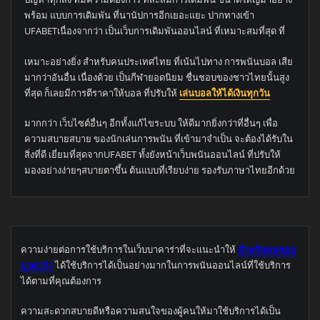
พร้อม แบบการเดิมพัน ที่นานัปการอีกเยอะแยะ ปากทางเข้า
UFABETเนื่องจากว่า เป็นเว็บการเดิมพันออนไลน์ ที่เหมาะสมที่สุด ที่
เหมาะอย่างยิ่ง สำหรับคนประเทศไทย ที่เน้นไปทาง การพนันบอล เสีย
มากว่าอันอื่น เนื่องด้วย เป็นกีฬายอดนิยม ชื่นชอบของชาวไทยนั้นสูง
ที่สุด ก็เลยมีการตีราคาให้บอล ที่ปรับให้
เล่นบอลให้ได้เงินทุกวัน
มากกว่า เว็บไซต์อื่นๆ อีกทั้งแก้ไขระบบ ให้ดีมากยิ่งกว่าที่อื่นๆ เพื่อ
ความสบายสบาย ของนักเล่นการพนัน ที่เข้ามาจำเป็น จะต้องได้รับใน
สิ่งที่ดี เยี่ยมที่สุดจากUFABET ทั้งยังหน้าเว็บพนันออนไลน์ ที่ปรับให้
มองอย่างง่ายๆสบายตาขึ้น ต้นแบบที่เรียบง่าย รองรับภาษาไทยอีกด้วย
ความง่ายต่อการใช้บริการในเว็บบาคาร่าที่จะแนะนำให้
สำหรับคนชอบ
บาคาร่า
ได้ใช้บริการได้เป็นอย่างมากในการพนันออนไลน์ที่ใช้บริการ
ได้ตามที่คุณต้องการ
ความสะดวกสบายดีหรือความสนใจของผู้คนให้มาใช้บริการได้เป็น