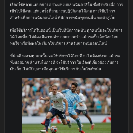
เลือกใช้หลายแบบอย่าง อย่างแทงบอล พนันคาสิโน ซึ่งสำหรับเพื่อ การ
เข้าไปใช้งาน แต่ละครั้ง ก็สามารถปฏิบัติงานได้ง่าย การใช้บริการ
สำหรับเพื่อการพนันออนไลน์ ที่นักการพนันทุกคนนั้น จะเข้าสู่เว็บ
เพื่อใช้บริการได้ในตอนนี้ เป็นเว็บที่นักการพนัน ทุกคนนั้นจะใช้บริการ
ได้ โดยที่จะไม่ต้อง มีความลำบากตรากตรำ แม้กระทั้ง เล็กน้อยโดย
พอใจ หรือพึงพอใจ เรียกใช้บริการ สำหรับการพนันออนไลน์
ที่นักเสี่ยงดวงทุกคนนั้น จะใช้บริการได้โดยที่ จะไม่ต้องกังวล แม้กระ
ทั้งน้อยมาก สำหรับในการที่ จะใช้บริการ ในเรื่องที่เกี่ยวข้อง กับการ
เงิน ก็จะไม่มีปัญหา เมื่อคุณมาใช้บริการ กับเว็บไซต์พนัน