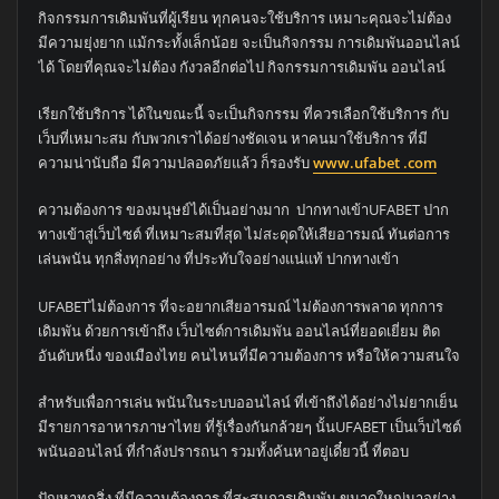
กิจกรรมการเดิมพันที่ผู้เรียน ทุกคนจะใช้บริการ เหมาะคุณจะไม่ต้อง
มีความยุ่งยาก แม้กระทั้งเล็กน้อย จะเป็นกิจกรรม การเดิมพันออนไลน์
ได้ โดยที่คุณจะไม่ต้อง กังวลอีกต่อไป กิจกรรมการเดิมพัน ออนไลน์
เรียกใช้บริการ ได้ในขณะนี้ จะเป็นกิจกรรม ที่ควรเลือกใช้บริการ กับ
เว็บที่เหมาะสม กับพวกเราได้อย่างชัดเจน หาคนมาใช้บริการ ที่มี
ความน่านับถือ มีความปลอดภัยแล้ว ก็รองรับ
www.ufabet .com
ความต้องการ ของมนุษย์ได้เป็นอย่างมาก ปากทางเข้าUFABET ปาก
ทางเข้าสู่เว็บไซต์ ที่เหมาะสมที่สุด ไม่สะดุดให้เสียอารมณ์ ทันต่อการ
เล่นพนัน ทุกสิ่งทุกอย่าง ที่ประทับใจอย่างแน่แท้ ปากทางเข้า
UFABETไม่ต้องการ ที่จะอยากเสียอารมณ์ ไม่ต้องการพลาด ทุกการ
เดิมพัน ด้วยการเข้าถึง เว็บไซต์การเดิมพัน ออนไลน์ที่ยอดเยี่ยม ติด
อันดับหนึ่ง ของเมืองไทย คนไหนที่มีความต้องการ หรือให้ความสนใจ
สำหรับเพื่อการเล่น พนันในระบบออนไลน์ ที่เข้าถึงได้อย่างไม่ยากเย็น
มีรายการอาหารภาษาไทย ที่รู้เรื่องกันกล้วยๆ นั้นUFABET เป็นเว็บไซต์
พนันออนไลน์ ที่กำลังปรารถนา รวมทั้งค้นหาอยู่เดี๋ยวนี้ ที่ตอบ
ปัญหาทุกสิ่ง ที่มีความต้องการ ที่สะสมการเดิมพัน ขนาดใหญ่มาอย่าง