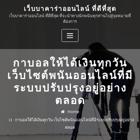
Skip
เว็บบาคาร่าออนไลน์ ที่ดีที่สุด
to
เว็บบาคาร่าออนไลน์ ที่ดีที่สุด ที่จะนำทางนักพนันทุกท่านไปสู่จุดหมายที่
content
ต้องการ
กาบอลให้ได้เงินทุกวัน
เว็บไซต์พนันออนไลน์ที่มี
ระบบปรับปรุงอยู่อย่าง
ตลอด
Home
กาบอลให้ได้เงินทุกวัน เว็บไซต์พนันออนไลน์ที่มีระบบปรับปรุงอยู่อย่าง
ตลอด