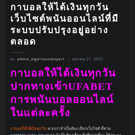
กาบอลให้ได้เงินทุกวัน
เว็บไซต์พนันออนไลน์ที่มี
ระบบปรับปรุงอยู่อย่าง
ตลอด
by
admin_algeriasoilexpert
ตุลาคม 21, 2022
กาบอลให้ได้เงินทุกวัน
ปากทางเข้าUFABET
การพนันบอลออนไลน์
ในแต่ละครั้ง
กาบอลให้ได้เงินทุกวัน
พวกเราจำเป็นต้อง เลือกเว็บไซต์ ที่ตาม
มาตรฐาน เพราะว่าพวกเรา จำเป็นต้องเลือก สิ่งที่ยอดเยี่ยม ให้ตนเอง