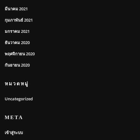
มีนาคม 2021
กุมภาพันธ์ 2021
มกราคม 2021
ธันวาคม 2020
พฤศจิกายน 2020
กันยายน 2020
หมวดหมู่
Uncategorized
META
เข้าสู่ระบบ