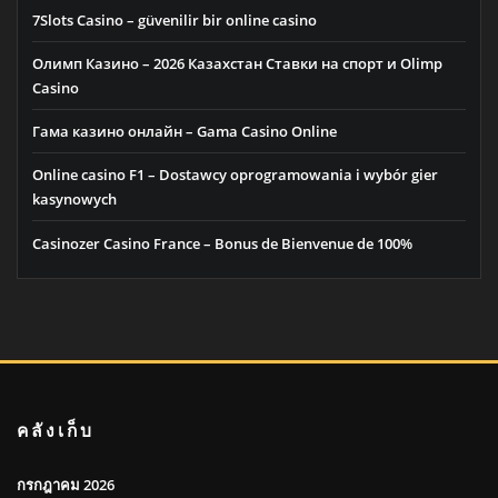
7Slots Casino – güvenilir bir online casino
Олимп Казино – 2026 Казахстан Ставки на спорт и Olimp
Casino
Гама казино онлайн – Gama Casino Online
Online casino F1 – Dostawcy oprogramowania i wybór gier
kasynowych
Casinozer Casino France – Bonus de Bienvenue de 100%
คลังเก็บ
กรกฎาคม 2026